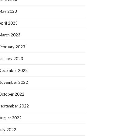
May 2023
April 2023
March 2023
February 2023
January 2023
December 2022
November 2022
October 2022
September 2022
August 2022
July 2022