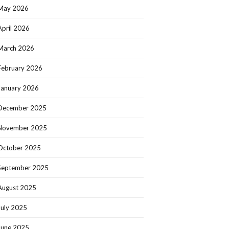
May 2026
April 2026
March 2026
February 2026
January 2026
December 2025
November 2025
October 2025
September 2025
August 2025
July 2025
June 2025