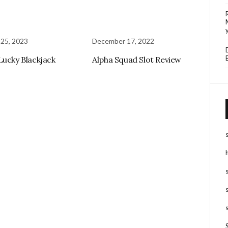
 25, 2023
December 17, 2022
Lucky Blackjack
Alpha Squad Slot Review