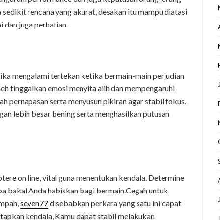
 sedikit rencana yang akurat, desakan itu mampu diatasi
i dan juga perhatian.
tika mengalami tertekan ketika bermain-main perjudian
leh tinggalkan emosi menyita alih dan mempengaruhi
 pernapasan serta menyusun pikiran agar stabil fokus.
engan lebih besar bening serta menghasilkan putusan
tere on line, vital guna menentukan kendala. Determine
pa bakal Anda habiskan bagi bermain.Cegah untuk
impah,
seven77
disebabkan perkara yang satu ini dapat
etapkan kendala, Kamu dapat stabil melakukan