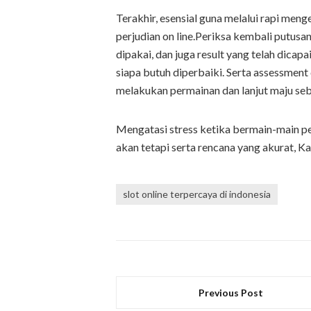
Terakhir, esensial guna melalui rapi men
perjudian on line.Periksa kembali putusan
dipakai, dan juga result yang telah dicap
siapa butuh diperbaiki. Serta assessment 
melakukan permainan dan lanjut maju se
Mengatasi stress ketika bermain-main pe
akan tetapi serta rencana yang akurat, 
slot online terpercaya di indonesia
Previous Post