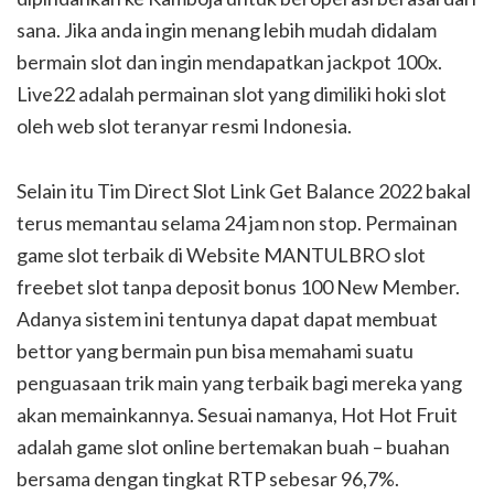
sana. Jika anda ingin menang lebih mudah didalam
bermain slot dan ingin mendapatkan jackpot 100x.
Live22 adalah permainan slot yang dimiliki hoki slot
oleh web slot teranyar resmi Indonesia.
Selain itu Tim Direct Slot Link Get Balance 2022 bakal
terus memantau selama 24 jam non stop. Permainan
game slot terbaik di Website MANTULBRO slot
freebet slot tanpa deposit bonus 100 New Member.
Adanya sistem ini tentunya dapat dapat membuat
bettor yang bermain pun bisa memahami suatu
penguasaan trik main yang terbaik bagi mereka yang
akan memainkannya. Sesuai namanya, Hot Hot Fruit
adalah game slot online bertemakan buah – buahan
bersama dengan tingkat RTP sebesar 96,7%.