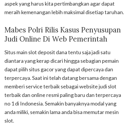
aspek yang harus kita pertimbangkan agar dapat
meraih kemenangan lebih maksimal disetiap taruhan.
Mabes Polri Rilis Kasus Penyusupan
Judi Online Di Web Pemerintah
Situs main slot deposit dana tentu saja jadi satu
diantara yang kerap dicari hingga sebagian pemain
dapat pilih situs gacor yang dapat dipercaya dan
terpercaya. Saat ini telah datang bersama dengan
memberi service terbaik sebagai website judi slot
terbaik dan online resmi paling baru dan terpercaya
no 1 di Indonesia. Semakin banyaknya modal yang
anda miliki, semakin lama anda bisa memutar mesin
slot.