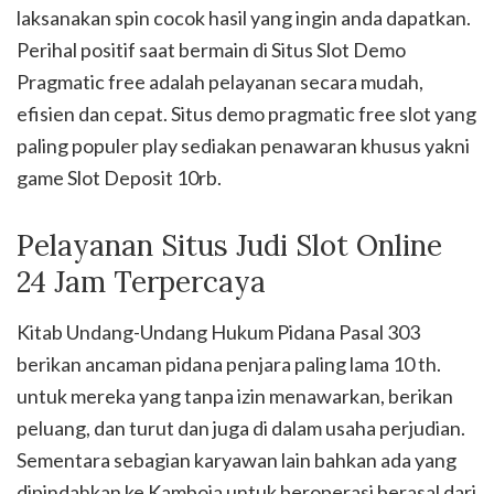
laksanakan spin cocok hasil yang ingin anda dapatkan.
Perihal positif saat bermain di Situs Slot Demo
Pragmatic free adalah pelayanan secara mudah,
efisien dan cepat. Situs demo pragmatic free slot yang
paling populer play sediakan penawaran khusus yakni
game Slot Deposit 10rb.
Pelayanan Situs Judi Slot Online
24 Jam Terpercaya
Kitab Undang-Undang Hukum Pidana Pasal 303
berikan ancaman pidana penjara paling lama 10 th.
untuk mereka yang tanpa izin menawarkan, berikan
peluang, dan turut dan juga di dalam usaha perjudian.
Sementara sebagian karyawan lain bahkan ada yang
dipindahkan ke Kamboja untuk beroperasi berasal dari