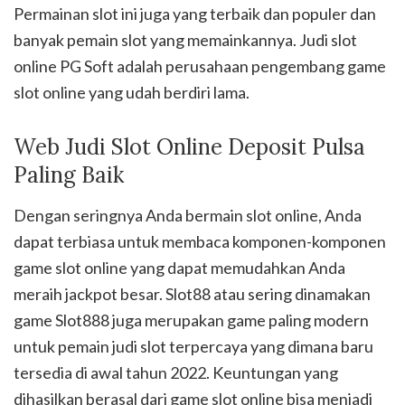
Permainan slot ini juga yang terbaik dan populer dan
banyak pemain slot yang memainkannya. Judi slot
online PG Soft adalah perusahaan pengembang game
slot online yang udah berdiri lama.
Web Judi Slot Online Deposit Pulsa
Paling Baik
Dengan seringnya Anda bermain slot online, Anda
dapat terbiasa untuk membaca komponen-komponen
game slot online yang dapat memudahkan Anda
meraih jackpot besar. Slot88 atau sering dinamakan
game Slot888 juga merupakan game paling modern
untuk pemain judi slot terpercaya yang dimana baru
tersedia di awal tahun 2022. Keuntungan yang
dihasilkan berasal dari game slot online bisa menjadi