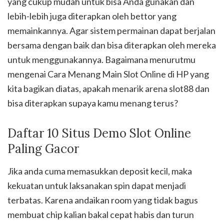
yang cukup mudah untuk bisa Anda gunakan dan
lebih-lebih juga diterapkan oleh bettor yang
memainkannya. Agar sistem permainan dapat berjalan
bersama dengan baik dan bisa diterapkan oleh mereka
untuk menggunakannya. Bagaimana menurutmu
mengenai Cara Menang Main Slot Online di HP yang
kita bagikan diatas, apakah menarik arena slot88 dan
bisa diterapkan supaya kamu menang terus?
Daftar 10 Situs Demo Slot Online
Paling Gacor
Jika anda cuma memasukkan deposit kecil, maka
kekuatan untuk laksanakan spin dapat menjadi
terbatas. Karena andaikan room yang tidak bagus
membuat chip kalian bakal cepat habis dan turun