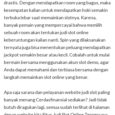
drastis. Dengan mendapatkan room yang bagus, maka
kesempatan kalian untuk mendapatkan hoki semakin
terbuka lebar saat memainkan slotnya. Karena,
banyak pemain yang mempercayai bahwa memilih
sebuah room akan tentukan judi slot online
keberuntungan kalian nanti. Spin yang dilaksanakan
ternyata juga bisa menentukan peluang mendapatkan
jackpot semakin besar atau kecil. Cobalah untuk mulai
bermain bersama menggunakan akun slot demo, agar
Anda dapat memahami dan terbiasa bersama dengan
langkah memainkan slot online yang benar.
Apa saja sarana dan pelayanan website judi slot paling
banyak menang Cerdasfinansial sediakan? Jadi tidak
butuh diragukan lagi, semua sudah terlihat di halaman
depan website kita Situs Judi Slot Online Terpercaya