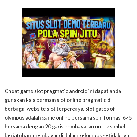
Cheat game slot pragmatic android ini dapat anda
gunakan kala bermain slot online pragmatic di
berbagai website slot terpercaya. Slot gates of
olympus adalah game online bersama spin formasi 6×5
bersama dengan 20 garis pembayaran untuk simbol
berjatuhan, membayar di dalam kelompok setidaknya