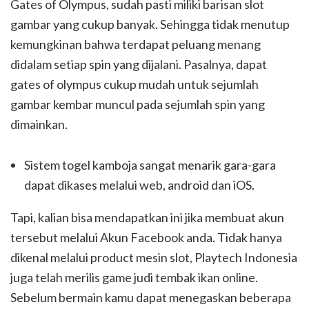
Gates of Olympus, sudah pasti miliki barisan slot
gambar yang cukup banyak. Sehingga tidak menutup
kemungkinan bahwa terdapat peluang menang
didalam setiap spin yang dijalani. Pasalnya, dapat
gates of olympus cukup mudah untuk sejumlah
gambar kembar muncul pada sejumlah spin yang
dimainkan.
Sistem togel kamboja sangat menarik gara-gara
dapat dikases melalui web, android dan iOS.
Tapi, kalian bisa mendapatkan ini jika membuat akun
tersebut melalui Akun Facebook anda. Tidak hanya
dikenal melalui product mesin slot, Playtech Indonesia
juga telah merilis game judi tembak ikan online.
Sebelum bermain kamu dapat menegaskan beberapa