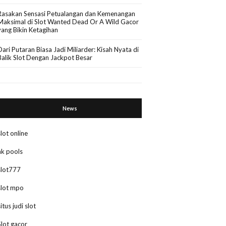
Rasakan Sensasi Petualangan dan Kemenangan
Maksimal di Slot Wanted Dead Or A Wild Gacor
yang Bikin Ketagihan
Dari Putaran Biasa Jadi Miliarder: Kisah Nyata di
Balik Slot Dengan Jackpot Besar
News
slot online
hk pools
slot777
slot mpo
situs judi slot
Slot gacor