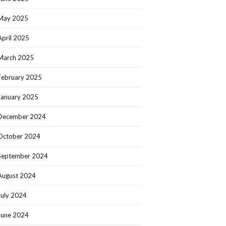
May 2025
April 2025
March 2025
February 2025
January 2025
December 2024
October 2024
September 2024
August 2024
July 2024
June 2024