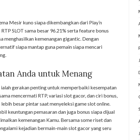
rtema Mesir kuno siapa dikembangkan dari Play’n
n RTP SLOT sama besar 96.21% serta feature bonus
bisa menghasilkan kemenangan gigantic. Dengan
lternatif siapa mantap guna pemain siapa mencari
ng.
tan Anda untuk Menang
t ialah gerakan penting untuk memperbaiki kesempatan
ma mencermati RTP, variasi slot gacor, dan ciri bonus,
ebih besar pintar saat menyeleksi game slot online.
bil keuntungan pemasaran dan juga bonus siapa dijual
ptimalkan kemenangan Kamu. Bersama some riset dan
ngalami kejadian bermain-main slot gacor yang seru