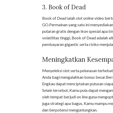
3. Book of Dead
Book of Dead ialah slot online video be
GO.Permainan yang satu ini menyediaka
putaran gratis dengan ikon spesial apa 
volatilitas tinggi, Book of Dead adalah a
pembayaran gigantic serta risiko menjula
Meningkatkan Kesempa
Menyeleksi slot serta pelunasan terheba
Anda bagi mengalahkan bonus besar.Bersa
Engkau dapat menciptakan putusan siapa l
Selain tersebut, Kamu pula dapat mengam
oleh tempat berjudi on line guna mengo
juga strategi apa bagus, Kamu mampu me
dan berpotensi menguntungkan.