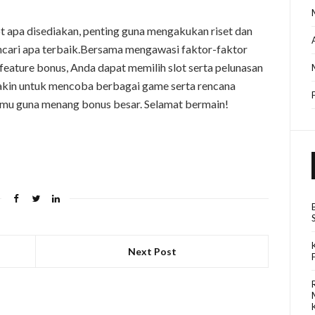
ot apa disediakan, penting guna mengakukan riset dan
ari apa terbaik.Bersama mengawasi faktor-faktor
n feature bonus, Anda dapat memilih slot serta pelunasan
yakin untuk mencoba berbagai game serta rencana
u guna menang bonus besar. Selamat bermain!
Next Post