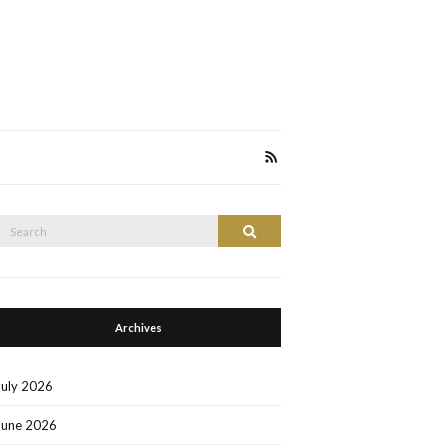
Search
Search
or:
Archives
July 2026
June 2026