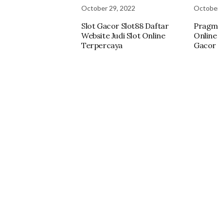
October 29, 2022
October
Slot Gacor Slot88 Daftar
Pragma
Website Judi Slot Online
Online
Terpercaya
Gacor