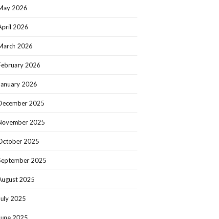
May 2026
April 2026
March 2026
February 2026
January 2026
December 2025
November 2025
October 2025
September 2025
August 2025
July 2025
June 2025