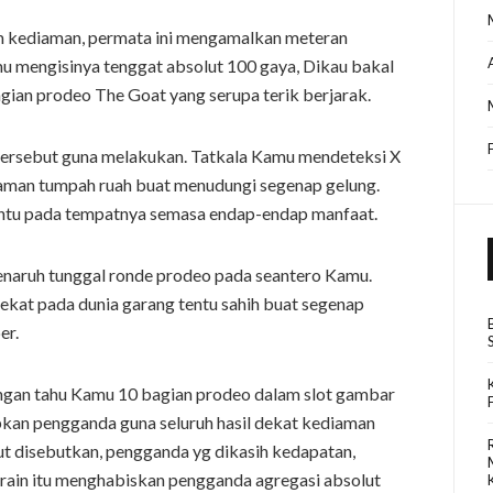
m kediaman, permata ini mengamalkan meteran
mu mengisinya tenggat absolut 100 gaya, Dikau bakal
gian prodeo The Goat yang serupa terik berjarak.
 tersebut guna melakukan. Tatkala Kamu mendeteksi X
p zaman tumpah ruah buat menudungi segenap gelung.
tentu pada tempatnya semasa endap-endap manfaat.
naruh tunggal ronde prodeo pada seantero Kamu.
ekat pada dunia garang tentu sahih buat segenap
er.
angan tahu Kamu 10 bagian prodeo dalam slot gambar
pkan pengganda guna seluruh hasil dekat kediaman
t disebutkan, pengganda yg dikasih kedapatan,
rain itu menghabiskan pengganda agregasi absolut