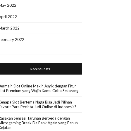
May 2022
April 2022
March 2022
February 2022
Recent Posts
Bermain Slot Online Makin Asyik dengan Fitur
Slot Premium yang Wajib Kamu Coba Sekarang
Kenapa Slot Bertema Naga Bisa Jadi Pilihan
Favorit Para Pecinta Judi Online di Indonesia?
Rasakan Sensasi Taruhan Berbeda dengan
Microgaming Break Da Bank Again yang Penuh
Kejutan