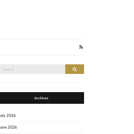
Search
Search
or:
Archives
July 2026
June 2026