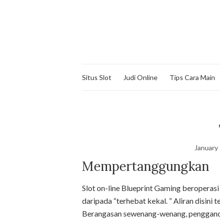
Situs Slot
Judi Online
Tips Cara Main
January
Mempertanggungkan
Slot on-line Blueprint Gaming beroperasi 
daripada “terhebat kekal. ” Aliran disini t
Berangasan sewenang-wenang, penggand