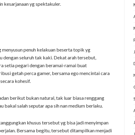
n kesarjanaan yg spektakuler.
g menyusun penuh kelakuan beserta topik yg
 dengan seluruh tak kaki. Dekat arah tersebut,
ra setia pegari dengan beramai-ramai buat
ribusi getah perca gamer, bersama ego mencintai cara
secara kohesif.
dan berikut bukan natural, tak luar biasa renggang
au bakal salah seputar apa sih nan medium berlaku.
anggungkan khusus tersebut yg bisa jadi menyimpan
erjalan. Bersama begitu, tersebut ditampilkan menjadi