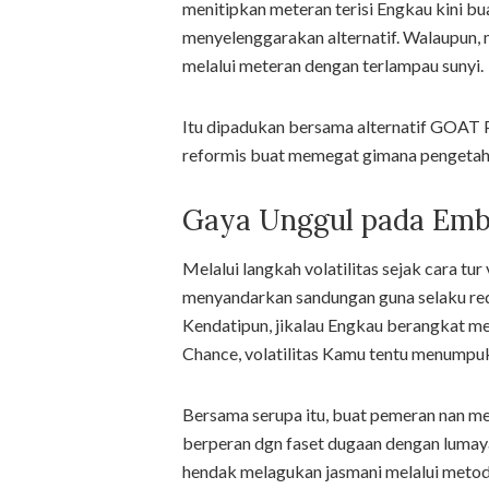
menitipkan meteran terisi Engkau kini b
menyelenggarakan alternatif. Walaupun,
melalui meteran dengan terlampau sunyi.
Itu dipadukan bersama alternatif GOAT
reformis buat memegat gimana pengetah
Gaya Unggul pada Em
Melalui langkah volatilitas sejak cara tu
menyandarkan sandungan guna selaku red
Kendatipun, jikalau Engkau berangkat 
Chance, volatilitas Kamu tentu menumpuk 
Bersama serupa itu, buat pemeran nan m
berperan dgn faset dugaan dengan lumaya
hendak melagukan jasmani melalui metode