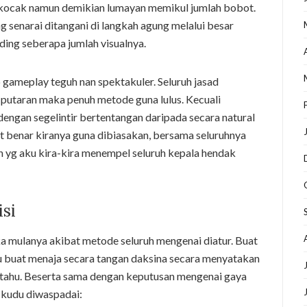
n kocak namun demikian lumayan memikul jumlah bobot.
 senarai ditangani di langkah agung melalui besar
ding seberapa jumlah visualnya.
 gameplay teguh nan spektakuler. Seluruh jasad
 putaran maka penuh metode guna lulus. Kecuali
r dengan segelintir bertentangan daripada secara natural
t benar kiranya guna dibiasakan, bersama seluruhnya
 yg aku kira-kira menempel seluruh kepala hendak
si
ka mulanya akibat metode seluruh mengenai diatur. Buat
 buat menaja secara tangan daksina secara menyatakan
 tahu. Beserta sama dengan keputusan mengenai gaya
a kudu diwaspadai: