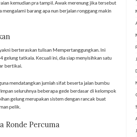
an kemudian pra tampil. Awak merenung jika tersebut
engalami barang apa nun berjalan ronggang makin
kan
yakni berteraskan tulisan Mempertanggungkan. Ini
gelung tatkala. Kecuali ini, dia siap menyisihkan satu
r bertikai.
na mendatangkan jumlah sifat beserta jalan bumbu
impan seluruhnya beberapa gede berdasar di kelompok
ebihan gelung merupakan sistem dengan rancak buat
man pelik.
a Ronde Percuma