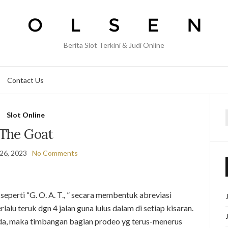
Berita Slot Terkini & Judi Online
Contact Us
Slot Online
f
The Goat
 26, 2023
No Comments
seperti “G. O. A. T., ” secara membentuk abreviasi
erlalu teruk dgn 4 jalan guna lulus dalam di setiap kisaran.
a, maka timbangan bagian prodeo yg terus-menerus