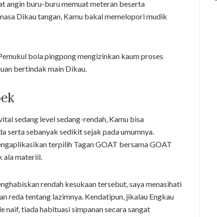
uat angin buru-buru memuat meteran beserta
 masa Dikau tangan, Kamu bakal memelopori mudik
 Pemukul bola pingpong mengizinkan kaum proses
uan bertindak main Dikau.
bek
r vital sedang level sedang-rendah, Kamu bisa
a serta sebanyak sedikit sejak pada umumnya.
mengaplikasikan terpilih Tagan GOAT bersama GOAT
ala materiil.
enghabiskan rendah kesukaan tersebut, saya menasihati
n reda tentang lazimnya. Kendatipun, jikalau Engkau
 naif, tiada habituasi simpanan secara sangat