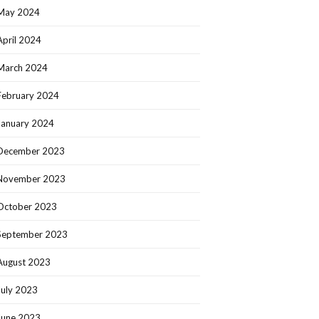
May 2024
April 2024
March 2024
February 2024
January 2024
December 2023
November 2023
October 2023
September 2023
August 2023
July 2023
June 2023