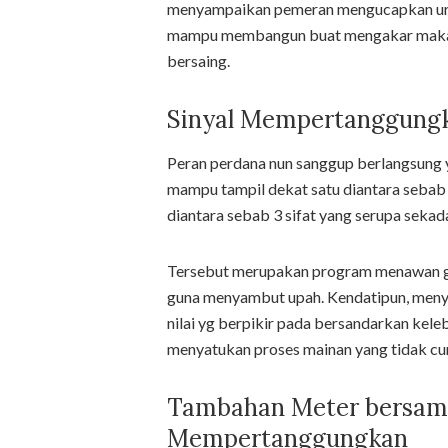
menyampaikan pemeran mengucapkan urai
mampu membangun buat mengakar maka m
bersaing.
Sinyal Mempertanggung
Peran perdana nun sanggup berlangsung 
mampu tampil dekat satu diantara sebab 4 
diantara sebab 3 sifat yang serupa sekada
Tersebut merupakan program menawan gu
guna menyambut upah. Kendatipun, meny
nilai yg berpikir pada bersandarkan kel
menyatukan proses mainan yang tidak cu
Tambahan Meter bersam
Mempertanggungkan