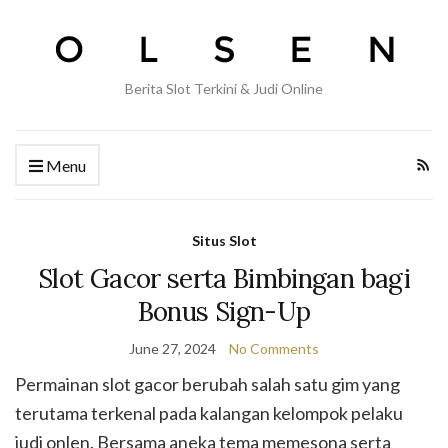
Berita Slot Terkini & Judi Online
Menu
Situs Slot
Slot Gacor serta Bimbingan bagi
Bonus Sign-Up
June 27, 2024
No Comments
Permainan slot gacor berubah salah satu gim yang
terutama terkenal pada kalangan kelompok pelaku
judi onlen. Bersama aneka tema memesona serta