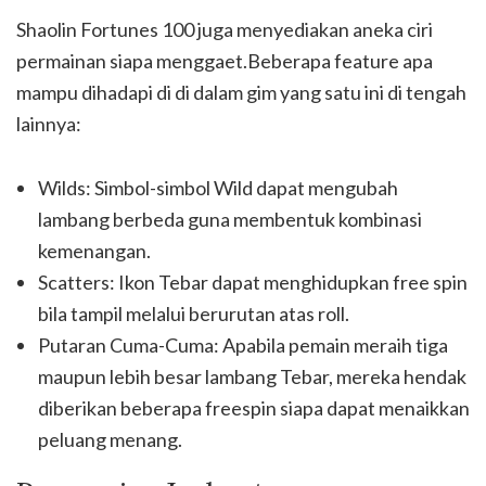
Shaolin Fortunes 100 juga menyediakan aneka ciri
permainan siapa menggaet.Beberapa feature apa
mampu dihadapi di di dalam gim yang satu ini di tengah
lainnya:
Wilds: Simbol-simbol Wild dapat mengubah
lambang berbeda guna membentuk kombinasi
kemenangan.
Scatters: Ikon Tebar dapat menghidupkan free spin
bila tampil melalui berurutan atas roll.
Putaran Cuma-Cuma: Apabila pemain meraih tiga
maupun lebih besar lambang Tebar, mereka hendak
diberikan beberapa freespin siapa dapat menaikkan
peluang menang.