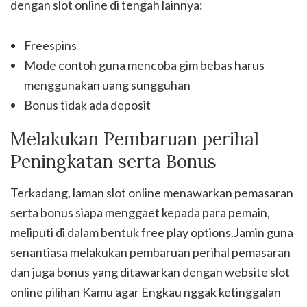
dengan slot online di tengah lainnya:
Freespins
Mode contoh guna mencoba gim bebas harus
menggunakan uang sungguhan
Bonus tidak ada deposit
Melakukan Pembaruan perihal
Peningkatan serta Bonus
Terkadang, laman slot online menawarkan pemasaran
serta bonus siapa menggaet kepada para pemain,
meliputi di dalam bentuk free play options.Jamin guna
senantiasa melakukan pembaruan perihal pemasaran
dan juga bonus yang ditawarkan dengan website slot
online pilihan Kamu agar Engkau nggak ketinggalan