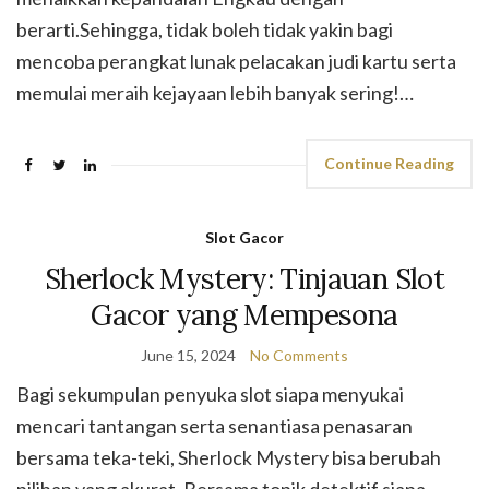
berarti.Sehingga, tidak boleh tidak yakin bagi
mencoba perangkat lunak pelacakan judi kartu serta
memulai meraih kejayaan lebih banyak sering!…
Continue Reading
Slot Gacor
Sherlock Mystery: Tinjauan Slot
Gacor yang Mempesona
June 15, 2024
No Comments
Bagi sekumpulan penyuka slot siapa menyukai
mencari tantangan serta senantiasa penasaran
bersama teka-teki, Sherlock Mystery bisa berubah