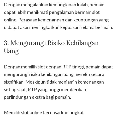
Dengan mengalahkan kemungkinan kalah, pemain
dapat lebih menikmati pengalaman bermain slot
online. Perasaan kemenangan dan keuntungan yang
didapat akan meningkatkan kepuasan selama bermain.
3. Mengurangi Risiko Kehilangan
Uang
Dengan memilih slot dengan RTP tinggi, pemain dapat
mengurangi risiko kehilangan uang mereka secara
signifikan. Meskipun tidak menjamin kemenangan
setiap saat, RTP yang tinggi memberikan
perlindungan ekstra bagi pemain.
Memilih slot online berdasarkan tingkat