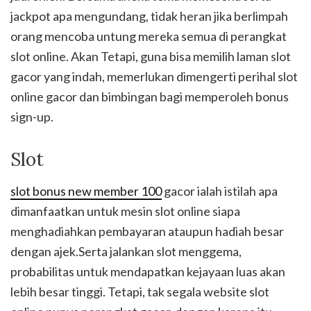
jackpot apa mengundang, tidak heran jika berlimpah
orang mencoba untung mereka semua di perangkat
slot online. Akan Tetapi, guna bisa memilih laman slot
gacor yang indah, memerlukan dimengerti perihal slot
online gacor dan bimbingan bagi memperoleh bonus
sign-up.
Slot
slot bonus new member 100
gacor ialah istilah apa
dimanfaatkan untuk mesin slot online siapa
menghadiahkan pembayaran ataupun hadiah besar
dengan ajek.Serta jalankan slot menggema,
probabilitas untuk mendapatkan kejayaan luas akan
lebih besar tinggi. Tetapi, tak segala website slot