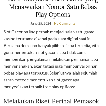
Menawarkan Nomor Satu Bebas
Play Options
June 25, 2024
No Comments
Slot Gacor on line pernah menjadi salah satu game
kasino terutama dikenal pada alam digital saat ini.
Bersama demikian banyak pilihan siapa tersedia, vital
guna menentukan slot gacor siapa tidak cuma
memberikan pengalaman melakukan permainan apa
menyenangkan, akan tetapi juga mempunyai pilihan
bebas play apa terbagus. Selanjutnya ialah sejumlah
saran metode menentukan slot gacor apa
menyediakan terbaik free play options:
Melakukan Riset Perihal Pemasok