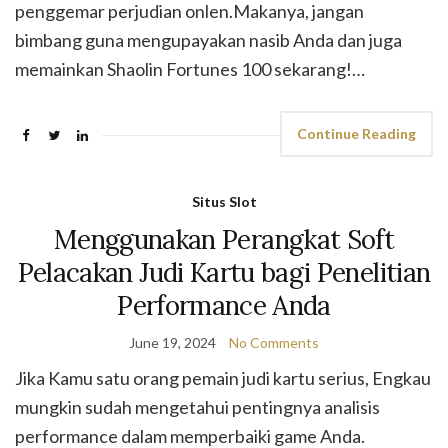
penggemar perjudian onlen.Makanya, jangan
bimbang guna mengupayakan nasib Anda dan juga
memainkan Shaolin Fortunes 100 sekarang!…
Continue Reading
Situs Slot
Menggunakan Perangkat Soft
Pelacakan Judi Kartu bagi Penelitian
Performance Anda
June 19, 2024
No Comments
Jika Kamu satu orang pemain judi kartu serius, Engkau
mungkin sudah mengetahui pentingnya analisis
performance dalam memperbaiki game Anda.