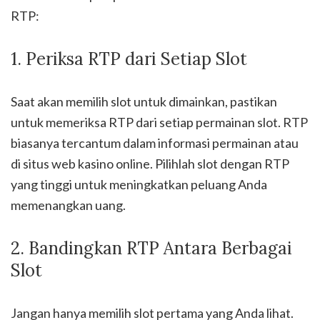
RTP:
1. Periksa RTP dari Setiap Slot
Saat akan memilih slot untuk dimainkan, pastikan
untuk memeriksa RTP dari setiap permainan slot. RTP
biasanya tercantum dalam informasi permainan atau
di situs web kasino online. Pilihlah slot dengan RTP
yang tinggi untuk meningkatkan peluang Anda
memenangkan uang.
2. Bandingkan RTP Antara Berbagai
Slot
Jangan hanya memilih slot pertama yang Anda lihat.