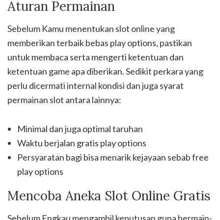
Aturan Permainan
Sebelum Kamu menentukan slot online yang
memberikan terbaik bebas play options, pastikan
untuk membaca serta mengerti ketentuan dan
ketentuan game apa diberikan. Sedikit perkara yang
perlu dicermati internal kondisi dan juga syarat
permainan slot antara lainnya:
Minimal dan juga optimal taruhan
Waktu berjalan gratis play options
Persyaratan bagi bisa menarik kejayaan sebab free
play options
Mencoba Aneka Slot Online Gratis
Sebelum Engkau mengambil keputusan guna bermain-