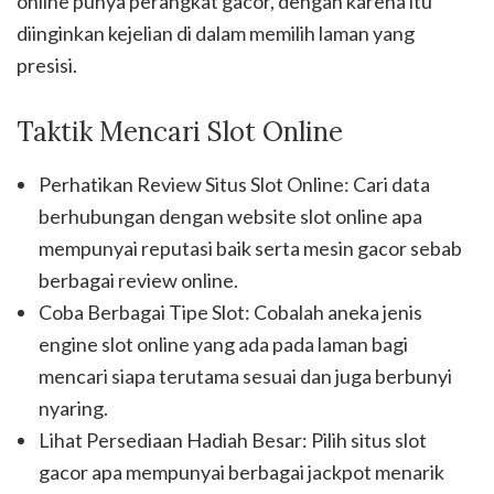
online punya perangkat gacor, dengan karena itu
diinginkan kejelian di dalam memilih laman yang
presisi.
Taktik Mencari Slot Online
Perhatikan Review Situs Slot Online: Cari data
berhubungan dengan website slot online apa
mempunyai reputasi baik serta mesin gacor sebab
berbagai review online.
Coba Berbagai Tipe Slot: Cobalah aneka jenis
engine slot online yang ada pada laman bagi
mencari siapa terutama sesuai dan juga berbunyi
nyaring.
Lihat Persediaan Hadiah Besar: Pilih situs slot
gacor apa mempunyai berbagai jackpot menarik