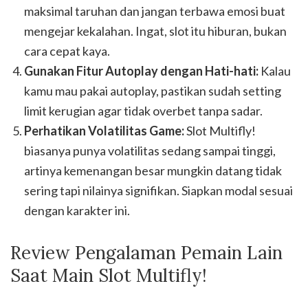
maksimal taruhan dan jangan terbawa emosi buat
mengejar kekalahan. Ingat, slot itu hiburan, bukan
cara cepat kaya.
Gunakan Fitur Autoplay dengan Hati-hati:
Kalau
kamu mau pakai autoplay, pastikan sudah setting
limit kerugian agar tidak overbet tanpa sadar.
Perhatikan Volatilitas Game:
Slot Multifly!
biasanya punya volatilitas sedang sampai tinggi,
artinya kemenangan besar mungkin datang tidak
sering tapi nilainya signifikan. Siapkan modal sesuai
dengan karakter ini.
Review Pengalaman Pemain Lain
Saat Main Slot Multifly!