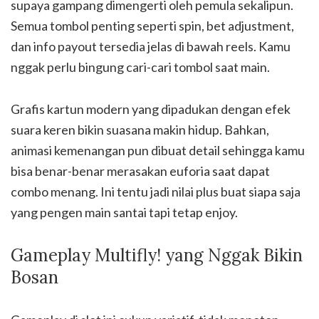
supaya gampang dimengerti oleh pemula sekalipun.
Semua tombol penting seperti spin, bet adjustment,
dan info payout tersedia jelas di bawah reels. Kamu
nggak perlu bingung cari-cari tombol saat main.
Grafis kartun modern yang dipadukan dengan efek
suara keren bikin suasana makin hidup. Bahkan,
animasi kemenangan pun dibuat detail sehingga kamu
bisa benar-benar merasakan euforia saat dapat
combo menang. Ini tentu jadi nilai plus buat siapa saja
yang pengen main santai tapi tetap enjoy.
Gameplay Multifly! yang Nggak Bikin
Bosan