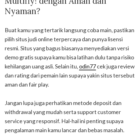
Multifly! dengan Aman dan
Nyaman?
Buat kamu yang tertarik langsung coba main, pastikan
pilih situs judi online terpercaya dan punya lisensi
resmi. Situs yang bagus biasanya menyediakan versi
demo gratis supaya kamu bisa latihan dulu tanpa risiko
kehilangan uang asli. Selain itu,
odin77
cek juga review
dan rating dari pemain lain supaya yakin situs tersebut
aman dan fair play.
Jangan lupa juga perhatikan metode deposit dan
withdrawal yang mudah serta support customer
service yang responsif. Hal-hal ini penting supaya
pengalaman main kamu lancar dan bebas masalah.