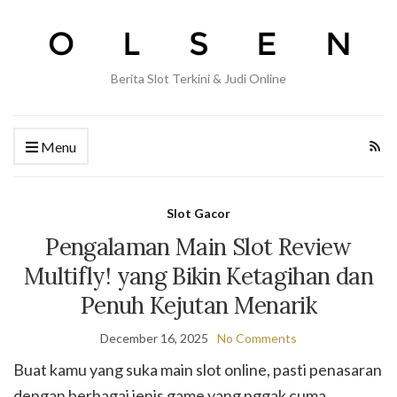
Berita Slot Terkini & Judi Online
Menu
Slot Gacor
Pengalaman Main Slot Review
Multifly! yang Bikin Ketagihan dan
Penuh Kejutan Menarik
December 16, 2025
No Comments
Buat kamu yang suka main slot online, pasti penasaran
dengan berbagai jenis game yang nggak cuma