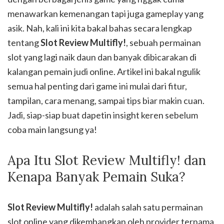
menawarkan kemenangan tapi juga gameplay yang
asik. Nah, kali ini kita bakal bahas secara lengkap
tentang
Slot Review Multifly!
, sebuah permainan
slot yang lagi naik daun dan banyak dibicarakan di
kalangan pemain judi online. Artikel ini bakal ngulik
semua hal penting dari game ini mulai dari fitur,
tampilan, cara menang, sampai tips biar makin cuan.
Jadi, siap-siap buat dapetin insight keren sebelum
coba main langsung ya!
Apa Itu Slot Review Multifly! dan
Kenapa Banyak Pemain Suka?
Slot Review Multifly!
adalah salah satu permainan
slot online yang dikembangkan oleh provider ternama