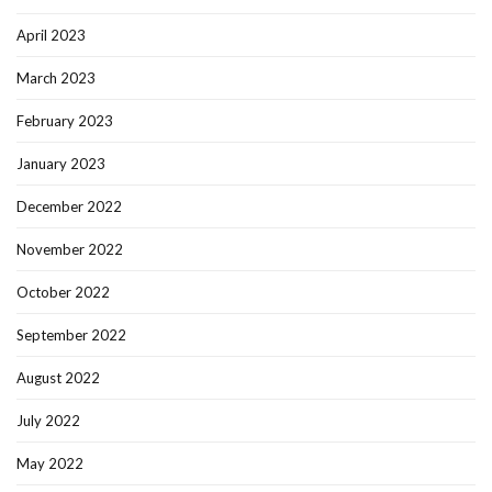
April 2023
March 2023
February 2023
January 2023
December 2022
November 2022
October 2022
September 2022
August 2022
July 2022
May 2022