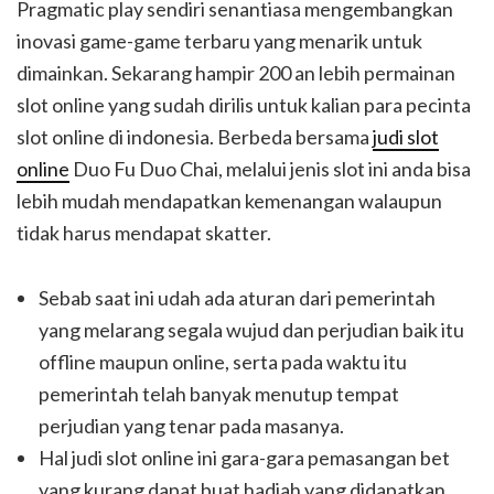
Pragmatic play sendiri senantiasa mengembangkan
inovasi game-game terbaru yang menarik untuk
dimainkan. Sekarang hampir 200 an lebih permainan
slot online yang sudah dirilis untuk kalian para pecinta
slot online di indonesia. Berbeda bersama
judi slot
online
Duo Fu Duo Chai, melalui jenis slot ini anda bisa
lebih mudah mendapatkan kemenangan walaupun
tidak harus mendapat skatter.
Sebab saat ini udah ada aturan dari pemerintah
yang melarang segala wujud dan perjudian baik itu
offline maupun online, serta pada waktu itu
pemerintah telah banyak menutup tempat
perjudian yang tenar pada masanya.
Hal judi slot online ini gara-gara pemasangan bet
yang kurang dapat buat hadiah yang didapatkan