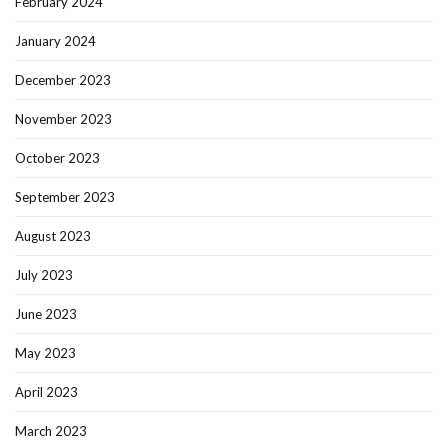
February 2024
January 2024
December 2023
November 2023
October 2023
September 2023
August 2023
July 2023
June 2023
May 2023
April 2023
March 2023