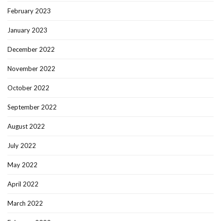
February 2023
January 2023
December 2022
November 2022
October 2022
September 2022
August 2022
July 2022
May 2022
April 2022
March 2022