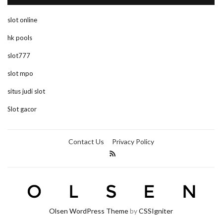
slot online
hk pools
slot777
slot mpo
situs judi slot
Slot gacor
Contact Us
Privacy Policy
Olsen WordPress Theme
by
CSSIgniter