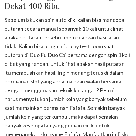
Dekat 400 Ribu
Sebelum lakukan spin auto klik, kalian bisa mencoba
putaran secara manual sebanyak 10 kali untuk lihat
apakah putaran tersebut membuahkan hasil atau
tidak. Kalian bisa pragmatic play test room saat
putaran di Duo Fu Duo Cai bersama dengan spin 1 kali
di bet yang rendah, untuk lihat apakah hasil putaran
itu membuahkan hasil. Ingin menang terus di dalam
permainan slot yang anda mainkan walau bersama
dengan menggunakan teknik kacangan? Pemain
harus menyatukan jumlah koin yang banyak sebelum
saat memainkan permainan Fafafa. Semakin banyak
jumlah koin yang terkumpul, maka dapat semakin
banyak kesempatan yang pemain miliki untuk
memenangkan slot game Fafafa. Manfaatkan judi slot