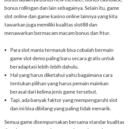
bonus rollingan dan lain sebagainya. Selain itu, game
slot online dan game kasino online lainnya yang kita
tawarkan juga memiliki kualitas slot88 dan
menawarkan bermacam macam bonus dan fitur.
Para slot mania termasuk bisa cobalah bermain
game slot demo paling baru secara gratis untuk
beradaptasi lebih-lebih dahulu.
Hal yang harus diketahui yaitu bagaimana cara
tentukan pilihan yang harus pemain mainkan
berasal dari kelima jenis game tersebut.
Tapi, ada banyak faktor yang mempengaruhi slot
dan ini bisa dibilang yang paling tidak menarik.
Semua game disempurnakan bersama standar kualitas