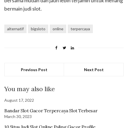
bersama mudah dan jauh lebih terjamin untuk menang
bermain judi slot.
alternatif
bigsloto
online
terpercaya
Previous Post
Next Post
You may also like
August 17, 2022
Bandar Slot Gacor Terpercaya Slot Terbesar
March 30, 2023
10 Situs Judi Slot Online Paling Gacor Profile