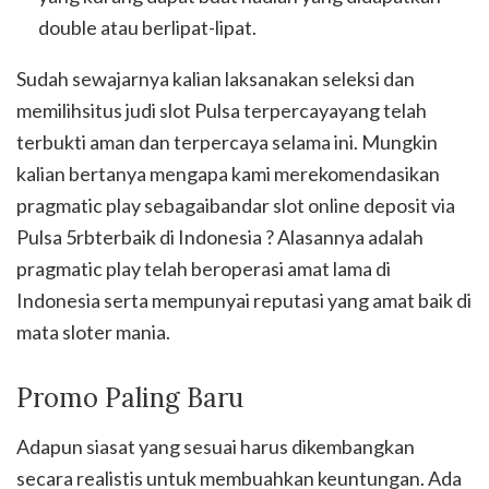
double atau berlipat-lipat.
Sudah sewajarnya kalian laksanakan seleksi dan
memilihsitus judi slot Pulsa terpercayayang telah
terbukti aman dan terpercaya selama ini. Mungkin
kalian bertanya mengapa kami merekomendasikan
pragmatic play sebagaibandar slot online deposit via
Pulsa 5rbterbaik di Indonesia ? Alasannya adalah
pragmatic play telah beroperasi amat lama di
Indonesia serta mempunyai reputasi yang amat baik di
mata sloter mania.
Promo Paling Baru
Adapun siasat yang sesuai harus dikembangkan
secara realistis untuk membuahkan keuntungan. Ada