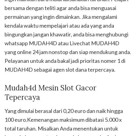
bersama dengan teliti agar anda bisa menguasai
permainan yang ingin dimainkan. Jika mengalami
kendala waktu mempelajari atau ada yang anda
bingungkan jangan khawatir, anda bisa menghubungi
whatsapp MUDAH4D atau Livechat MUDAH4D
yang online 24 jam nonstop dan siap mendukung anda.
Pelayanan untuk anda bakal jadi prioritas nomer 1 di
MUDAH4D sebagai agen slot dana terpercaya.
Mudah4d Mesin Slot Gacor
Tepercaya
Yang dimulai berasal dari 0,20 euro dan naik hingga
100 euro.Kemenangan maksimum dibatasi 5.000 x
total taruhan. Misalkan Anda menentukan untuk