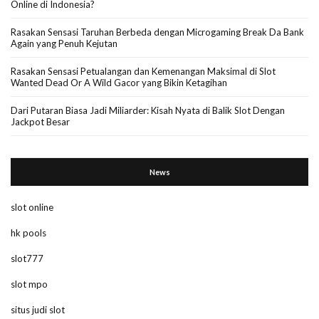
Online di Indonesia?
Rasakan Sensasi Taruhan Berbeda dengan Microgaming Break Da Bank
Again yang Penuh Kejutan
Rasakan Sensasi Petualangan dan Kemenangan Maksimal di Slot
Wanted Dead Or A Wild Gacor yang Bikin Ketagihan
Dari Putaran Biasa Jadi Miliarder: Kisah Nyata di Balik Slot Dengan
Jackpot Besar
News
slot online
hk pools
slot777
slot mpo
situs judi slot