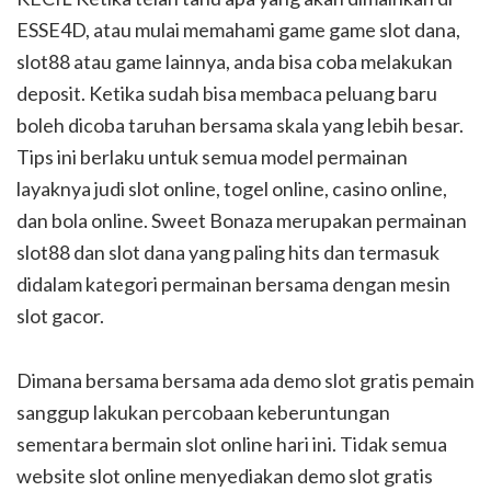
ESSE4D, atau mulai memahami game game slot dana,
slot88 atau game lainnya, anda bisa coba melakukan
deposit. Ketika sudah bisa membaca peluang baru
boleh dicoba taruhan bersama skala yang lebih besar.
Tips ini berlaku untuk semua model permainan
layaknya judi slot online, togel online, casino online,
dan bola online. Sweet Bonaza merupakan permainan
slot88 dan slot dana yang paling hits dan termasuk
didalam kategori permainan bersama dengan mesin
slot gacor.
Dimana bersama bersama ada demo slot gratis pemain
sanggup lakukan percobaan keberuntungan
sementara bermain slot online hari ini. Tidak semua
website slot online menyediakan demo slot gratis