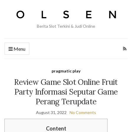
Berita Slot Terkini & Judi Online
Menu
pragmatic play
Review Game Slot Online Fruit
Party Informasi Seputar Game
Perang Terupdate
August 31, 2022
No Comments
Content