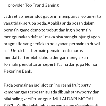
provider Top Trand Gaming.
Jadi setiap mesin slot gacor ini mempunyai volume rtp
yang tidak serupa beda. Apabila anda bosan dalam
bermain game demo tersebut dan ingin bermain
menggunakan duit asli maka bisa mengkunjungi agen
pragmatic yang sediakan pelayanan permainan duwit
asli. Untuk bisa bermain pemain tentu harus
mendaftar terlebih dahulu dengan mengisikan
formulir pendaftaran seperti Nama dan juga Nomor
Rekening Bank.
Pada permainan judi slot online resmi fruit party
kemenangan terbesar itu ada dibuah strawberry dan
nilai paling kecil itu anggur. MULAI DARI MODAL
KECIL Ketika telah tahu apa yang akan dimainkan di