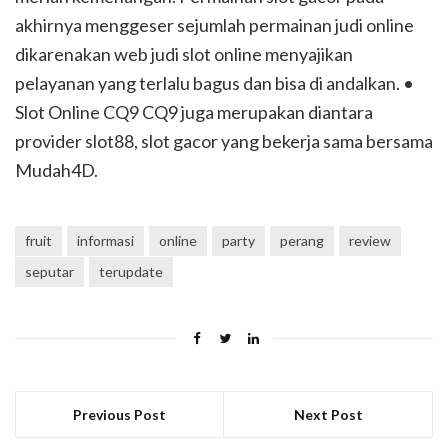
akhirnya menggeser sejumlah permainan judi online
dikarenakan web judi slot online menyajikan
pelayanan yang terlalu bagus dan bisa di andalkan. •
Slot Online CQ9 CQ9 juga merupakan diantara
provider slot88, slot gacor yang bekerja sama bersama
Mudah4D.
fruit
informasi
online
party
perang
review
seputar
terupdate
Previous Post
Next Post