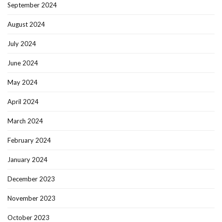
September 2024
August 2024
July 2024
June 2024
May 2024
April 2024
March 2024
February 2024
January 2024
December 2023
November 2023
October 2023