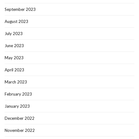
September 2023
August 2023
July 2023
June 2023
May 2023
April 2023
March 2023
February 2023
January 2023
December 2022
November 2022