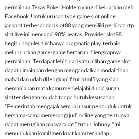
permainan Texas Poker Holdem yang dikeluarkan oleh
Facebook. Untuk urusan type game slot online
jackpot terbesar dari slot88 yang memiliki perkiran rtp
slot live ini mencapai 90% keatas. Provider slot88
begitu populer tak hanya pragmatic play, terbaik
meluncurkan game-game bertaruh dilengkapnya
permainan. Terdapat lebih dari satu pilihan game slot
dapat dimainkan dengan mengandalkan modal tidak
mahal dan udah di lengkapi fitur html5 yang siap
memanjakan mata kamu menjelajahi dunia surga
slotter dengan mudah tanpa butuh kesusahan.
“Pemerintah mengajak semua unsur penduduk untuk
bersama-sama memerangi judi online yang tentunya
dapat merugikan masyarakat,” tutup Johnny. “Ini
menunjukkan komitmen kuat kami terhadap