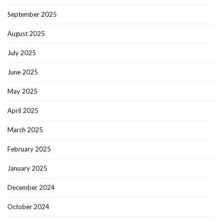
September 2025
August 2025
July 2025
June 2025
May 2025
April 2025
March 2025
February 2025
January 2025
December 2024
October 2024