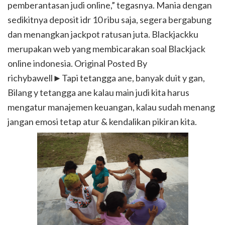
pemberantasan judi online,” tegasnya. Mania dengan
sedikitnya deposit idr 10 ribu saja, segera bergabung
dan menangkan jackpot ratusan juta. Blackjackku
merupakan web yang membicarakan soal Blackjack
online indonesia. Original Posted By
richybawell►Tapi tetangga ane, banyak duit y gan,
Bilang y tetangga ane kalau main judi kita harus
mengatur manajemen keuangan, kalau sudah menang
jangan emosi tetap atur & kendalikan pikiran kita.