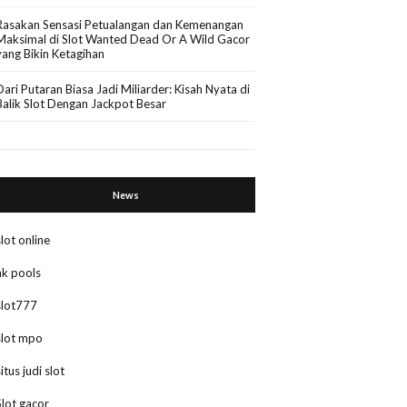
Rasakan Sensasi Petualangan dan Kemenangan
Maksimal di Slot Wanted Dead Or A Wild Gacor
yang Bikin Ketagihan
Dari Putaran Biasa Jadi Miliarder: Kisah Nyata di
Balik Slot Dengan Jackpot Besar
News
slot online
hk pools
slot777
slot mpo
situs judi slot
Slot gacor