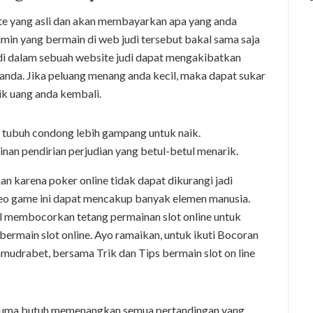
e yang asli dan akan membayarkan apa yang anda
min yang bermain di web judi tersebut bakal sama saja
di dalam sebuah website judi dapat mengakibatkan
nda. Jika peluang menang anda kecil, maka dapat sukar
ik uang anda kembali.
tubuh condong lebih gampang untuk naik.
inan pendirian perjudian yang betul-betul menarik.
n karena poker online tidak dapat dikurangi jadi
eo game ini dapat mencakup banyak elemen manusia.
l membocorkan tetang permainan slot online untuk
main slot online. Ayo ramaikan, untuk ikuti Bocoran
 samudrabet, bersama Trik dan Tips bermain slot on line
ta cuma butuh memenangkan semua pertandingan yang