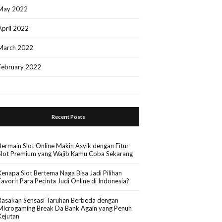
May 2022
April 2022
March 2022
February 2022
Recent Posts
Bermain Slot Online Makin Asyik dengan Fitur
Slot Premium yang Wajib Kamu Coba Sekarang
Kenapa Slot Bertema Naga Bisa Jadi Pilihan
Favorit Para Pecinta Judi Online di Indonesia?
Rasakan Sensasi Taruhan Berbeda dengan
Microgaming Break Da Bank Again yang Penuh
Kejutan