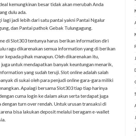
ideal kemungkinan besar tidak akan merubah Anda
ang dulu ada.
 lagi jadi lebih dari satu pantai yakni Pantai Ngalur
gung, dan Pantai pathok Gebak Tulungagung.
ine di Slot303 tentunya harus berikan information diri
ulu ragu dikarenakan semua information yang di berikan
or kepada pihak manapun. Oleh dikarenakan itu,
 juga untuk mendapatkan banyak keuntungan menarik,
formation yang sudah teruji. Slot online adalah salah
anyak di sukai oleh para penjudi online gara-gara miliki
nangkan. Apalagi bersama Slot303 tiap tiap harinya
dengan cuma login ke dalam akun serta terdapat juga
dengan turn over rendah. Untuk urusan transaksi di
 karena bisa lakukan deposit melalui beragam e-wallet
ia.