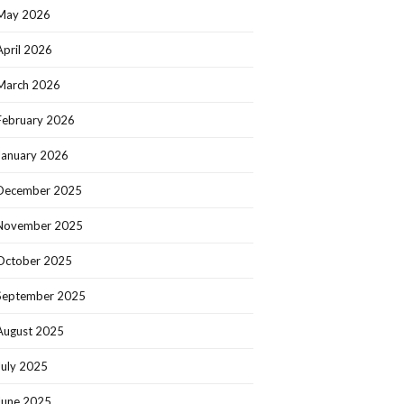
May 2026
April 2026
March 2026
February 2026
January 2026
December 2025
November 2025
October 2025
September 2025
August 2025
July 2025
June 2025