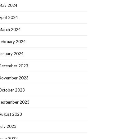
May 2024
April 2024
March 2024
February 2024
January 2024
December 2023
November 2023
October 2023
September 2023
August 2023
July 2023
June 2023