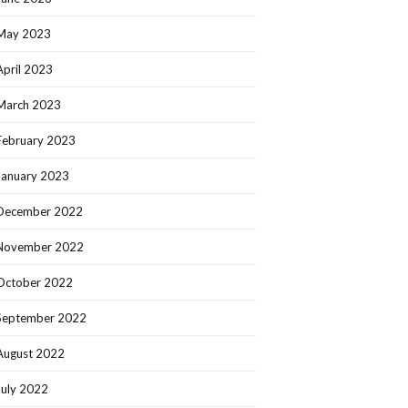
May 2023
April 2023
March 2023
February 2023
January 2023
December 2022
November 2022
October 2022
September 2022
August 2022
July 2022