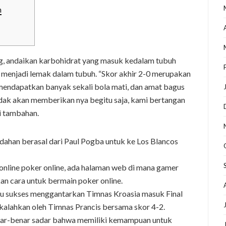
n
g, andaikan karbohidrat yang masuk kedalam tubuh
 menjadi lemak dalam tubuh. “Skor akhir 2-0 merupakan
mendapatkan banyak sekali bola mati, dan amat bagus
 tidak akan memberikan nya begitu saja, kami bertangan
i tambahan.
ndahan berasal dari Paul Pogba untuk ke Los Blancos
e online poker online, ada halaman web di mana gamer
n cara untuk bermain poker online.
 itu sukses menggantarkan Timnas Kroasia masuk Final
 kalahkan oleh Timnas Prancis bersama skor 4-2.
benar-benar sadar bahwa memiliki kemampuan untuk