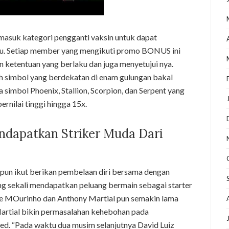
ermasuk kategori pengganti vaksin untuk dapat
flu. Setiap member yang mengikuti promo BONUS ini
 ketentuan yang berlaku dan juga menyetujui nya.
h simbol yang berdekatan di enam gulungan bakal
simbol Phoenix, Stallion, Scorpion, dan Serpent yang
rnilai tinggi hingga 15x.
ndapatkan Striker Muda Dari
 pun ikut berikan pembelaan diri bersama dengan
 sekali mendapatkan peluang bermain sebagai starter
se MOurinho dan Anthony Martial pun semakin lama
rtial bikin permasalahan kehebohan pada
d. “Pada waktu dua musim selanjutnya David Luiz