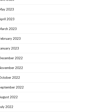
May 2023
April 2023
March 2023
February 2023
January 2023
December 2022
November 2022
October 2022
September 2022
August 2022
July 2022