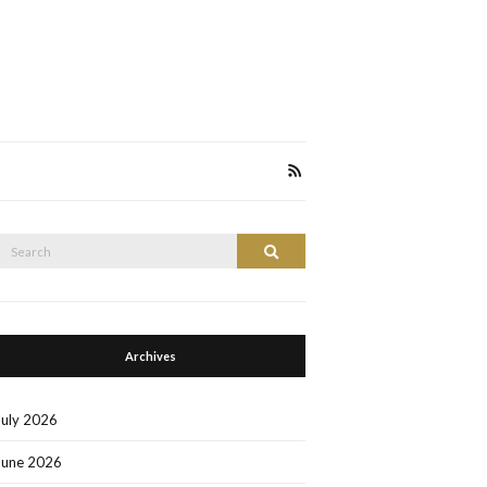
Search
Search
or:
Archives
July 2026
June 2026