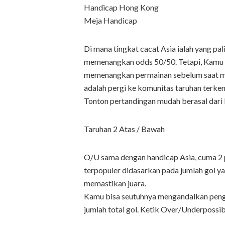
Handicap Hong Kong
Meja Handicap
Di mana tingkat cacat Asia ialah yang pal
memenangkan odds 50/50. Tetapi, Kamu 
memenangkan permainan sebelum saat m
adalah pergi ke komunitas taruhan terken
Tonton pertandingan mudah berasal dari 
Taruhan 2 Atas / Bawah
O/U sama dengan handicap Asia, cuma 2 
terpopuler didasarkan pada jumlah gol 
memastikan juara.
Kamu bisa seutuhnya mengandalkan peng
jumlah total gol. Ketik Over/Underpossi