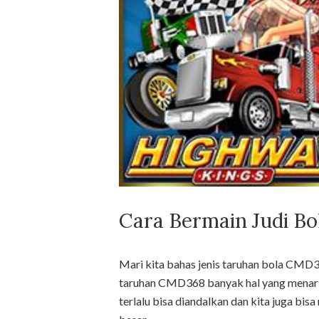
Cara Bermain Judi B
Mari kita bahas jenis taruhan bola CMD3
taruhan CMD368 banyak hal yang menarik
terlalu bisa diandalkan dan kita juga bi