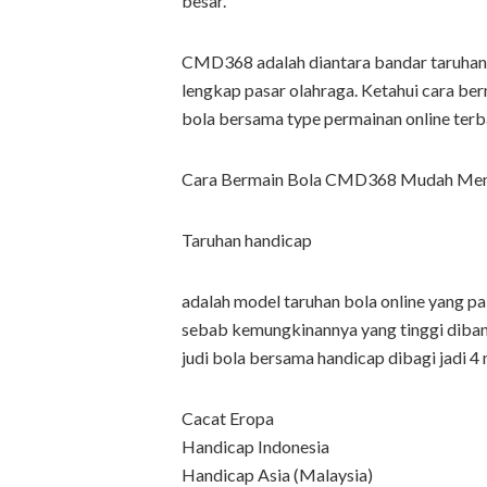
besar.
CMD368 adalah diantara bandar taruhan 
lengkap pasar olahraga. Ketahui cara be
bola bersama type permainan online terb
Cara Bermain Bola CMD368 Mudah Me
Taruhan handicap
adalah model taruhan bola online yang p
sebab kemungkinannya yang tinggi diba
judi bola bersama handicap dibagi jadi 4
Cacat Eropa
Handicap Indonesia
Handicap Asia (Malaysia)