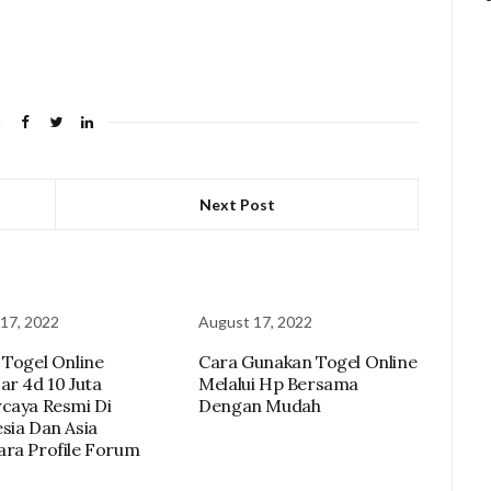
Next Post
17, 2022
August 17, 2022
 Togel Online
Cara Gunakan Togel Online
ar 4d 10 Juta
Melalui Hp Bersama
caya Resmi Di
Dengan Mudah
sia Dan Asia
ra Profile Forum