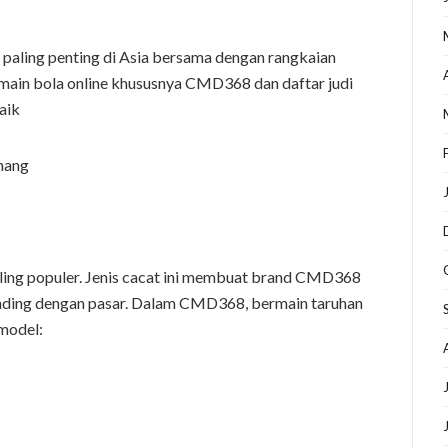
paling penting di Asia bersama dengan rangkaian
rmain bola online khususnya CMD368 dan daftar judi
aik
nang
aling populer. Jenis cacat ini membuat brand CMD368
nding dengan pasar. Dalam CMD368, bermain taruhan
 model: