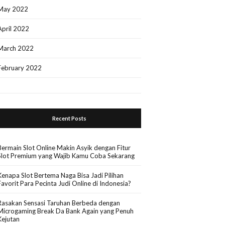
May 2022
April 2022
March 2022
February 2022
Recent Posts
Bermain Slot Online Makin Asyik dengan Fitur
Slot Premium yang Wajib Kamu Coba Sekarang
Kenapa Slot Bertema Naga Bisa Jadi Pilihan
Favorit Para Pecinta Judi Online di Indonesia?
Rasakan Sensasi Taruhan Berbeda dengan
Microgaming Break Da Bank Again yang Penuh
Kejutan