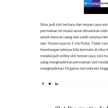
Situs judi slot terbaru dan terpercaya re
permainan ini mulai ramai dimainkan oleh
untuk mencari uang dan salah satunya den
dan Terpercaya no 1 Via Pulsa. Tidak cum
keuntungan lainnya bila bermain di situ
melalui judi online slot terpercaya, slot 
yang menghadirkan permainan slot mudah u
menghadirkan 50 game slot winrate ting