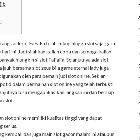
jib
i
ntang Jackpot FaFaFa telah cukup hingga sini saja, gara-
 hari ini. Jadi silahkan kalian coba dan semoga kalian
anyak mungkin si slot FaFaFa. Selanjutnya ada slot
pa jauh bersama slot zeus bila game eternal lady juga
igunakan oleh para pemain judi slot online. Sekian
ot didalam permainan slot online yang telah terbukti
lanjutnya bisa mengaplikasikan langkah ini dan bersiap
n slot.
n slot online memiliki kualitas tinggi yang dapat
 serius.
g kembali dan juga main slot gacor malam ini ataupun