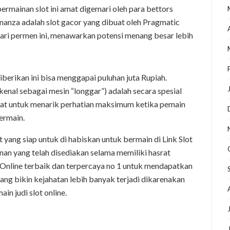
permainan slot ini amat digemari oleh para bettors
anza adalah slot gacor yang dibuat oleh Pragmatic
dari permen ini, menawarkan potensi menang besar lebih
berikan ini bisa menggapai puluhan juta Rupiah.
enal sebagai mesin “longgar”) adalah secara spesial
hat untuk menarik perhatian maksimum ketika pemain
ermain.
yang siap untuk di habiskan untuk bermain di Link Slot
nan yang telah disediakan selama memiliki hasrat
Online terbaik dan terpercaya no 1 untuk mendapatkan
yang bikin kejahatan lebih banyak terjadi dikarenakan
in judi slot online.