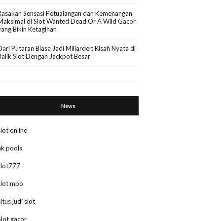
Rasakan Sensasi Petualangan dan Kemenangan
Maksimal di Slot Wanted Dead Or A Wild Gacor
yang Bikin Ketagihan
Dari Putaran Biasa Jadi Miliarder: Kisah Nyata di
Balik Slot Dengan Jackpot Besar
News
slot online
hk pools
slot777
slot mpo
situs judi slot
Slot gacor