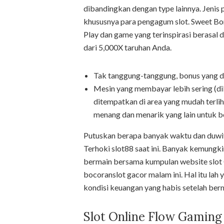
dibandingkan dengan type lainnya. Jenis 
khususnya para pengagum slot. Sweet Bon
Play dan game yang terinspirasi berasal 
dari 5,000X taruhan Anda.
Tak tanggung-tanggung, bonus yang di
Mesin yang membayar lebih sering (dik
ditempatkan di area yang mudah terli
menang dan menarik yang lain untuk b
Putuskan berapa banyak waktu dan duwit 
Terhoki slot88 saat ini. Banyak kemungki
bermain bersama kumpulan website slot 
bocoranslot gacor malam ini. Hal itu lah 
kondisi keuangan yang habis setelah berma
Slot Online Flow Gaming