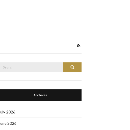
Search
Search
or:
Archives
July 2026
June 2026