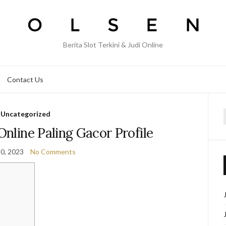
Berita Slot Terkini & Judi Online
Contact Us
Uncategorized
f
 Online Paling Gacor Profile
0, 2023
No Comments