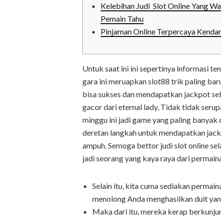
Kelebihan Judi Slot Online Yang Wa
Pemain Tahu
Pinjaman Online Terpercaya Kendar
Untuk saat ini ini sepertinya informasi te
gara ini meruapkan slot88 trik paling baru
bisa sukses dan mendapatkan jackpot seb
gacor dari eternal lady, Tidak tidak seru
minggu ini jadi game yang paling banyak d
deretan langkah untuk mendapatkan jackp
ampuh. Semoga bettor judi slot online se
jadi seorang yang kaya raya dari permaina
Selain itu, kita cuma sediakan permaina
menolong Anda menghasilkan duit yang
Maka dari itu, mereka kerap berkunjun