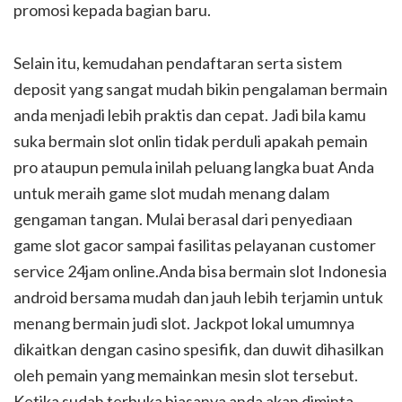
promosi kepada bagian baru.
Selain itu, kemudahan pendaftaran serta sistem
deposit yang sangat mudah bikin pengalaman bermain
anda menjadi lebih praktis dan cepat. Jadi bila kamu
suka bermain slot onlin tidak perduli apakah pemain
pro ataupun pemula inilah peluang langka buat Anda
untuk meraih game slot mudah menang dalam
gengaman tangan. Mulai berasal dari penyediaan
game slot gacor sampai fasilitas pelayanan customer
service 24jam online.Anda bisa bermain slot Indonesia
android bersama mudah dan jauh lebih terjamin untuk
menang bermain judi slot. Jackpot lokal umumnya
dikaitkan dengan casino spesifik, dan duwit dihasilkan
oleh pemain yang memainkan mesin slot tersebut.
Ketika sudah terbuka biasanya anda akan diminta