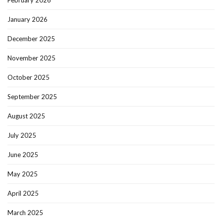
February 2026
January 2026
December 2025
November 2025
October 2025
September 2025
August 2025
July 2025
June 2025
May 2025
April 2025
March 2025