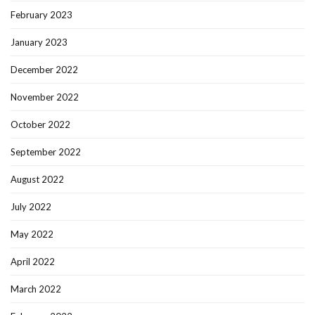
February 2023
January 2023
December 2022
November 2022
October 2022
September 2022
August 2022
July 2022
May 2022
April 2022
March 2022