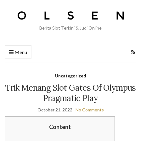
Berita Slot Terkini & Judi Online
Menu
Uncategorized
Trik Menang Slot Gates Of Olympus
Pragmatic Play
October 21, 2022
No Comments
Content