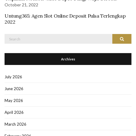
October 21, 2022
Untung365: Agen Slot Online Deposit Pulsa Terlengkap
2022
Search
Search
for:
Archives
July 2026
June 2026
May 2026
April 2026
March 2026