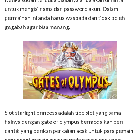
untuk mengisi nama dan password akun. Dalam
permainan ini anda harus waspada dan tidak boleh
gegabah agar bisa menang.
Slot starlight princess adalah tipe slot yang sama
halnya dengan gate of olympus bermodalkan peri
cantik yang berikan perkalian acak untuk para pemain
agar dapat meraih maxwin pada permainan yang