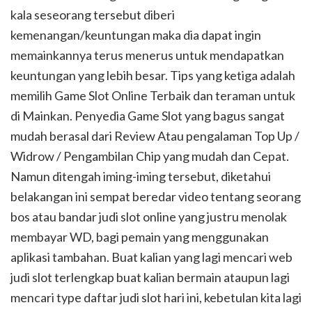
kala seseorang tersebut diberi
kemenangan/keuntungan maka dia dapat ingin
memainkannya terus menerus untuk mendapatkan
keuntungan yang lebih besar. Tips yang ketiga adalah
memilih Game Slot Online Terbaik dan teraman untuk
di Mainkan. Penyedia Game Slot yang bagus sangat
mudah berasal dari Review Atau pengalaman Top Up /
Widrow / Pengambilan Chip yang mudah dan Cepat.
Namun ditengah iming-iming tersebut, diketahui
belakangan ini sempat beredar video tentang seorang
bos atau bandar judi slot online yang justru menolak
membayar WD, bagi pemain yang menggunakan
aplikasi tambahan. Buat kalian yang lagi mencari web
judi slot terlengkap buat kalian bermain ataupun lagi
mencari type daftar judi slot hari ini, kebetulan kita lagi