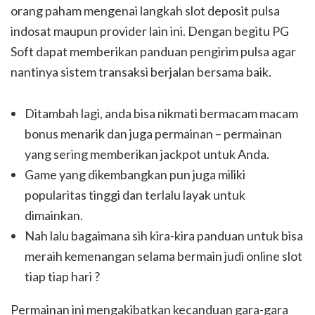
orang paham mengenai langkah slot deposit pulsa
indosat maupun provider lain ini. Dengan begitu PG
Soft dapat memberikan panduan pengirim pulsa agar
nantinya sistem transaksi berjalan bersama baik.
Ditambah lagi, anda bisa nikmati bermacam macam
bonus menarik dan juga permainan – permainan
yang sering memberikan jackpot untuk Anda.
Game yang dikembangkan pun juga miliki
popularitas tinggi dan terlalu layak untuk
dimainkan.
Nah lalu bagaimana sih kira-kira panduan untuk bisa
meraih kemenangan selama bermain judi online slot
tiap tiap hari ?
Permainan ini mengakibatkan kecanduan gara-gara