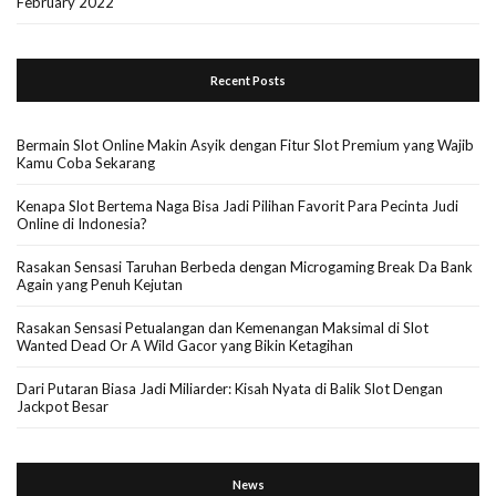
February 2022
Recent Posts
Bermain Slot Online Makin Asyik dengan Fitur Slot Premium yang Wajib
Kamu Coba Sekarang
Kenapa Slot Bertema Naga Bisa Jadi Pilihan Favorit Para Pecinta Judi
Online di Indonesia?
Rasakan Sensasi Taruhan Berbeda dengan Microgaming Break Da Bank
Again yang Penuh Kejutan
Rasakan Sensasi Petualangan dan Kemenangan Maksimal di Slot
Wanted Dead Or A Wild Gacor yang Bikin Ketagihan
Dari Putaran Biasa Jadi Miliarder: Kisah Nyata di Balik Slot Dengan
Jackpot Besar
News