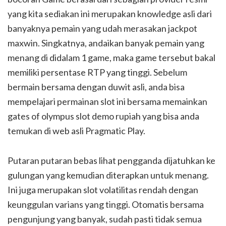
yang kita sediakan ini merupakan knowledge asli dari
banyaknya pemain yang udah merasakan jackpot
maxwin. Singkatnya, andaikan banyak pemain yang
menang di didalam 1 game, maka game tersebut bakal
memiliki persentase RTP yang tinggi. Sebelum
bermain bersama dengan duwit asli, anda bisa
mempelajari permainan slot ini bersama memainkan
gates of olympus slot demo rupiah yang bisa anda
temukan di web asli Pragmatic Play.
Putaran putaran bebas lihat pengganda dijatuhkan ke
gulungan yang kemudian diterapkan untuk menang.
Ini juga merupakan slot volatilitas rendah dengan
keunggulan varians yang tinggi. Otomatis bersama
pengunjung yang banyak, sudah pasti tidak semua