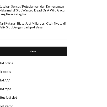
Rasakan Sensasi Petualangan dan Kemenangan
Maksimal di Slot Wanted Dead Or A Wild Gacor
yang Bikin Ketagihan
Dari Putaran Biasa Jadi Miliarder: Kisah Nyata di
Balik Slot Dengan Jackpot Besar
News
slot online
hk pools
slot777
slot mpo
situs judi slot
Slot gacor