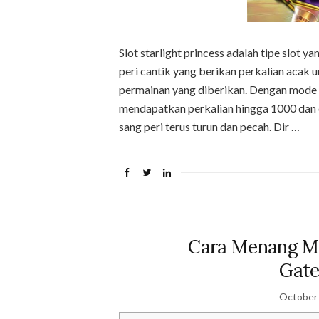
Slot starlight princess adalah tipe slot
peri cantik yang berikan perkalian acak
permainan yang diberikan. Dengan mode f
mendapatkan perkalian hingga 1000 dan d
sang peri terus turun dan pecah. Dir …
Cara Menang Ma
Gate
October 