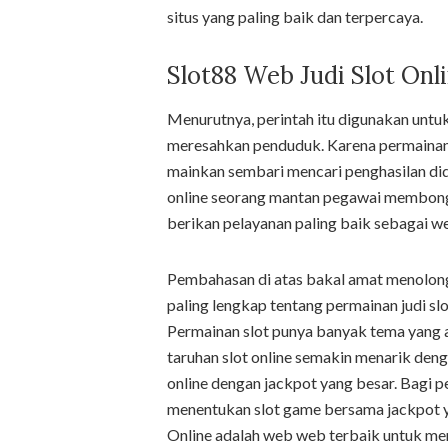
situs yang paling baik dan terpercaya.
Slot88 Web Judi Slot Onl
Menurutnya, perintah itu digunakan untuk
meresahkan penduduk. Karena permainan i
mainkan sembari mencari penghasilan dida
online seorang mantan pegawai membongkar
berikan pelayanan paling baik sebagai web
Pembahasan di atas bakal amat menolon
paling lengkap tentang permainan judi slo
Permainan slot punya banyak tema yang a
taruhan slot online semakin menarik deng
online dengan jackpot yang besar. Bagi
menentukan slot game bersama jackpot ya
Online adalah web web terbaik untuk me