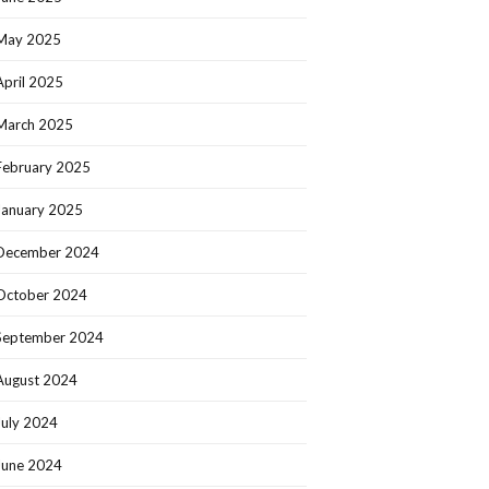
May 2025
April 2025
March 2025
February 2025
January 2025
December 2024
October 2024
September 2024
August 2024
July 2024
June 2024