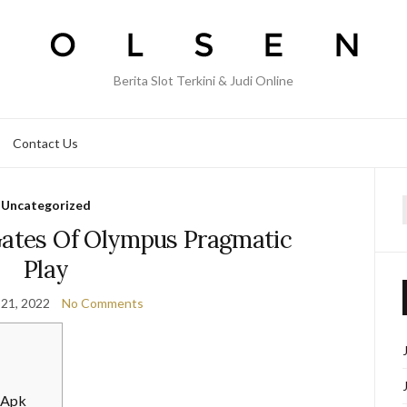
Berita Slot Terkini & Judi Online
Contact Us
Uncategorized
f
Gates Of Olympus Pragmatic
Play
21, 2022
No Comments
 Apk