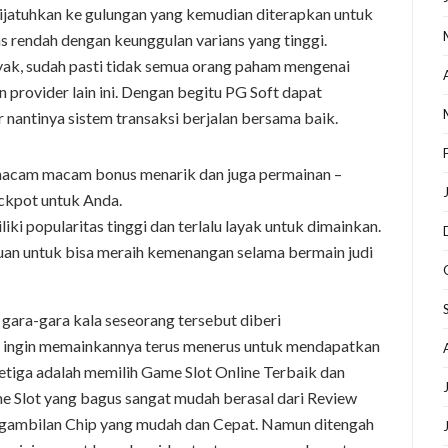
ijatuhkan ke gulungan yang kemudian diterapkan untuk
as rendah dengan keunggulan varians yang tinggi.
ak, sudah pasti tidak semua orang paham mengenai
 provider lain ini. Dengan begitu PG Soft dapat
nantinya sistem transaksi berjalan bersama baik.
rmacam macam bonus menarik dan juga permainan –
ckpot untuk Anda.
i popularitas tinggi dan terlalu layak untuk dimainkan.
duan untuk bisa meraih kemenangan selama bermain judi
ara-gara kala seseorang tersebut diberi
 ingin memainkannya terus menerus untuk mendapatkan
ketiga adalah memilih Game Slot Online Terbaik dan
e Slot yang bagus sangat mudah berasal dari Review
gambilan Chip yang mudah dan Cepat. Namun ditengah