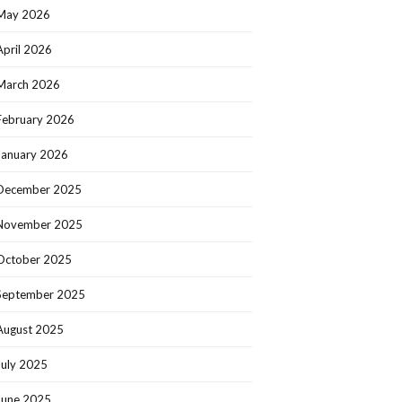
May 2026
April 2026
March 2026
February 2026
January 2026
December 2025
November 2025
October 2025
September 2025
August 2025
July 2025
June 2025