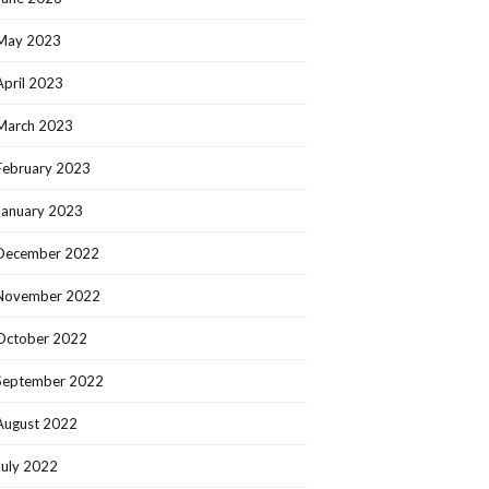
May 2023
April 2023
March 2023
February 2023
January 2023
December 2022
November 2022
October 2022
September 2022
August 2022
July 2022