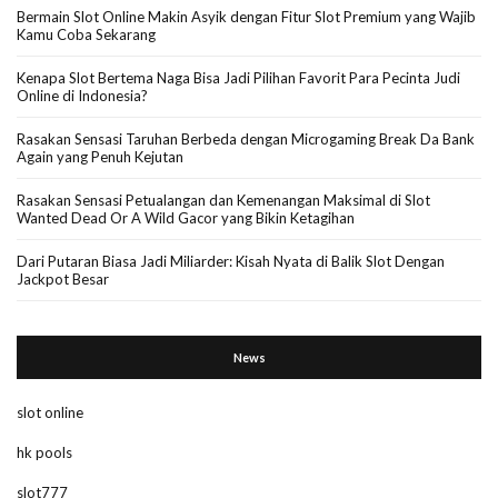
Bermain Slot Online Makin Asyik dengan Fitur Slot Premium yang Wajib
Kamu Coba Sekarang
Kenapa Slot Bertema Naga Bisa Jadi Pilihan Favorit Para Pecinta Judi
Online di Indonesia?
Rasakan Sensasi Taruhan Berbeda dengan Microgaming Break Da Bank
Again yang Penuh Kejutan
Rasakan Sensasi Petualangan dan Kemenangan Maksimal di Slot
Wanted Dead Or A Wild Gacor yang Bikin Ketagihan
Dari Putaran Biasa Jadi Miliarder: Kisah Nyata di Balik Slot Dengan
Jackpot Besar
News
slot online
hk pools
slot777