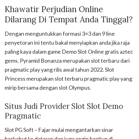
Khawatir Perjudian Online
Dilarang Di Tempat Anda Tinggal?
Dengan menguntukkan formasi 3×3 dan 9 line
penyetoran ini tentu bakal menyiapkan anda jika raja
paling kaya dalam game Demo Slot Online gratis aztec
gems. Pyramid Bonanza merupakan slot terbaru dari
pragmatic play yang rilis awal tahun 2022. Slot
Princess merupakan slot terbaru pragmatic play yang
mirip bersama dengan slot Olympus.
Situs Judi Provider Slot Slot Demo
Pragmatic
Slot PG Soft – Fajar mulai mengantarkan sinar
berkabut ke dataran dan juga angin bertiup di