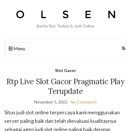
Berita Slot Terkini & Judi Online
Menu
Slot Gacor
Rtp Live Slot Gacor Pragmatic Play
Terupdate
November 5, 2022
No Comments
Situs judi slot online terpercaya kami menggunakan
server paling baik dan telah dievaluasi kualitasnya
sebagai agen judi slot online paling baik dengan