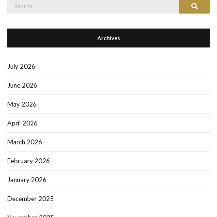
Search
Search
for:
Archives
July 2026
June 2026
May 2026
April 2026
March 2026
February 2026
January 2026
December 2025