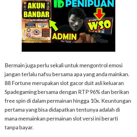
Bermain juga perlu sekali untuk mengontrol emosi
jangan terlalu nafsu bersama apa yang anda mainkan.
88 Fortune merupakan slot gacor duit asli keluaran
Spadegaming bersama dengan RTP 96% dan berikan
free spin di dalam permainan hingga 10x. Keuntungan
pertama yang bisa didapatkan tentunya adalah di
mana memainkan permainan slot versi ini berarti
tanpa bayar.