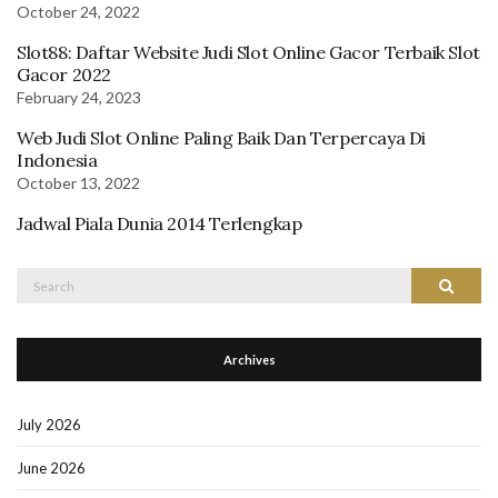
October 24, 2022
Slot88: Daftar Website Judi Slot Online Gacor Terbaik Slot
Gacor 2022
February 24, 2023
Web Judi Slot Online Paling Baik Dan Terpercaya Di
Indonesia
October 13, 2022
Jadwal Piala Dunia 2014 Terlengkap
Search
Search
for:
Archives
July 2026
June 2026