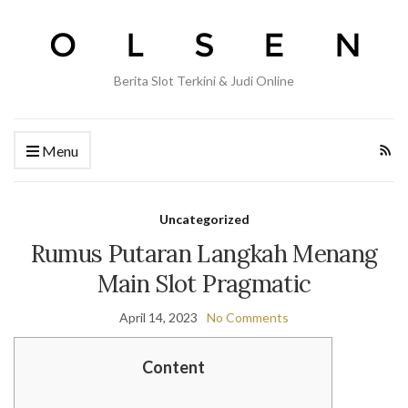
Berita Slot Terkini & Judi Online
Menu
Uncategorized
Rumus Putaran Langkah Menang
Main Slot Pragmatic
April 14, 2023
No Comments
Content