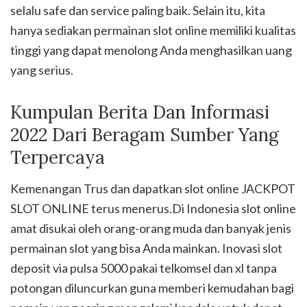
selalu safe dan service paling baik. Selain itu, kita
hanya sediakan permainan slot online memiliki kualitas
tinggi yang dapat menolong Anda menghasilkan uang
yang serius.
Kumpulan Berita Dan Informasi
2022 Dari Beragam Sumber Yang
Terpercaya
Kemenangan Trus dan dapatkan slot online JACKPOT
SLOT ONLINE terus menerus.Di Indonesia slot online
amat disukai oleh orang-orang muda dan banyak jenis
permainan slot yang bisa Anda mainkan. Inovasi slot
deposit via pulsa 5000 pakai telkomsel dan xl tanpa
potongan diluncurkan guna memberi kemudahan bagi