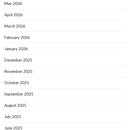
May 2026
April 2026
March 2026
February 2026
January 2026
December 2025
November 2025
October 2025
September 2025
August 2025
July 2025
June 2025