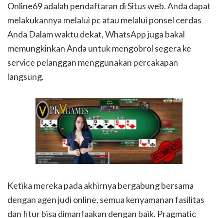
Online69 adalah pendaftaran di Situs web. Anda dapat
melakukannya melalui pc atau melalui ponsel cerdas
Anda Dalam waktu dekat, WhatsApp juga bakal
memungkinkan Anda untuk mengobrol segera ke
service pelanggan menggunakan percakapan
langsung.
Ketika mereka pada akhirnya bergabung bersama
dengan agen judi online, semua kenyamanan fasilitas
dan fitur bisa dimanfaakan dengan baik. Pragmatic