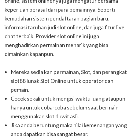
online, sistem onlinenya juga mengatur bersama
keperluan berasal dari para pemainnya. Seperti
kemudahan sistem pendaftaran bagian baru,
informasi taruhan judi slot online, dan juga fitur live
chat terbaik. Provider slot online ini juga
menghadirkan permainan menarik yang bisa
dimainkan kapanpun.
Mereka sedia kan permainan, Slot, dan perangkat
slot88 lunak Slot Online untuk operator dan
pemain.
Cocok sekali untuk mengisi waktu luang ataupun
hanya untuk coba-coba sebelum saat bermain
menggunakan slot duwit asli.
Jika anda beruntung maka nilai kemenangan yang
anda dapatkan bisa sangat besar.