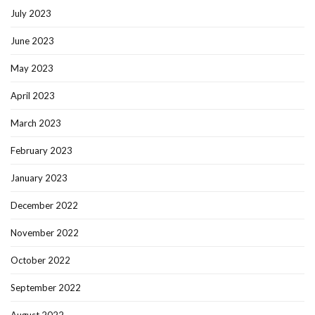
July 2023
June 2023
May 2023
April 2023
March 2023
February 2023
January 2023
December 2022
November 2022
October 2022
September 2022