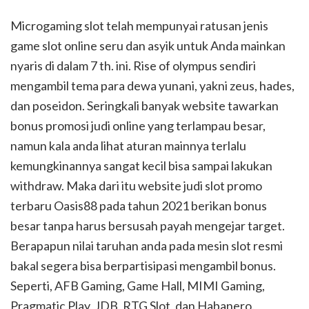
Microgaming slot telah mempunyai ratusan jenis
game slot online seru dan asyik untuk Anda mainkan
nyaris di dalam 7 th. ini. Rise of olympus sendiri
mengambil tema para dewa yunani, yakni zeus, hades,
dan poseidon. Seringkali banyak website tawarkan
bonus promosi judi online yang terlampau besar,
namun kala anda lihat aturan mainnya terlalu
kemungkinannya sangat kecil bisa sampai lakukan
withdraw. Maka dari itu website judi slot promo
terbaru Oasis88 pada tahun 2021 berikan bonus
besar tanpa harus bersusah payah mengejar target.
Berapapun nilai taruhan anda pada mesin slot resmi
bakal segera bisa berpartisipasi mengambil bonus.
Seperti, AFB Gaming, Game Hall, MIMI Gaming,
Pragmatic Play, JDB, RTG Slot, dan Habanero.