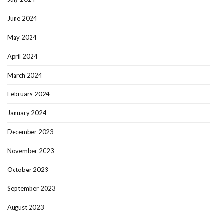
June 2024
May 2024
April 2024
March 2024
February 2024
January 2024
December 2023
November 2023
October 2023
September 2023
August 2023