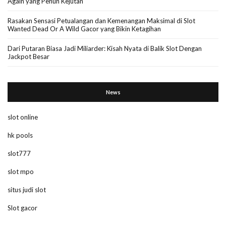
Again yang Penuh Kejutan
Rasakan Sensasi Petualangan dan Kemenangan Maksimal di Slot
Wanted Dead Or A Wild Gacor yang Bikin Ketagihan
Dari Putaran Biasa Jadi Miliarder: Kisah Nyata di Balik Slot Dengan
Jackpot Besar
News
slot online
hk pools
slot777
slot mpo
situs judi slot
Slot gacor