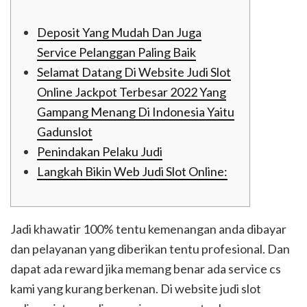
Deposit Yang Mudah Dan Juga
Service Pelanggan Paling Baik
Selamat Datang Di Website Judi Slot
Online Jackpot Terbesar 2022 Yang
Gampang Menang Di Indonesia Yaitu
Gadunslot
Penindakan Pelaku Judi
Langkah Bikin Web Judi Slot Online:
Jadi khawatir 100% tentu kemenangan anda dibayar
dan pelayanan yang diberikan tentu profesional. Dan
dapat ada reward jika memang benar ada service cs
kami yang kurang berkenan. Di website judi slot