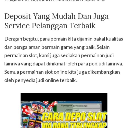
Deposit Yang Mudah Dan Juga
Service Pelanggan Terbaik
Dengan begitu, para pemain kita dijamin bakal kualitas
dan pengalaman bermain game yang baik. Selain
permainan slot, kami juga sediakan permainan judi
lainnya yang dapat dinikmati oleh para penjudi lainnya.
Semua permainan slot online kita juga dikembangkan
oleh penyedia judi online terbaik.