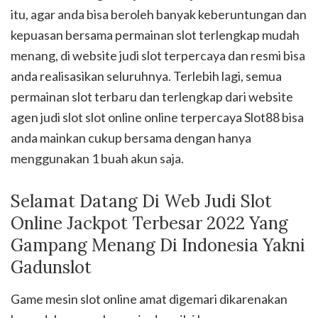
itu, agar anda bisa beroleh banyak keberuntungan dan
kepuasan bersama permainan slot terlengkap mudah
menang, di website judi slot terpercaya dan resmi bisa
anda realisasikan seluruhnya. Terlebih lagi, semua
permainan slot terbaru dan terlengkap dari website
agen judi slot slot online online terpercaya Slot88 bisa
anda mainkan cukup bersama dengan hanya
menggunakan 1 buah akun saja.
Selamat Datang Di Web Judi Slot
Online Jackpot Terbesar 2022 Yang
Gampang Menang Di Indonesia Yakni
Gadunslot
Game mesin slot online amat digemari dikarenakan