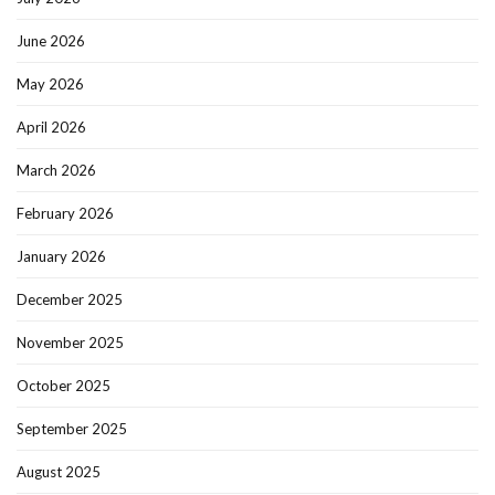
June 2026
May 2026
April 2026
March 2026
February 2026
January 2026
December 2025
November 2025
October 2025
September 2025
August 2025