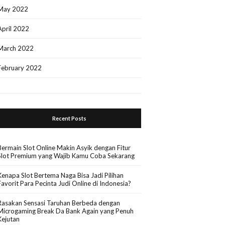
May 2022
April 2022
March 2022
February 2022
Recent Posts
Bermain Slot Online Makin Asyik dengan Fitur
Slot Premium yang Wajib Kamu Coba Sekarang
Kenapa Slot Bertema Naga Bisa Jadi Pilihan
Favorit Para Pecinta Judi Online di Indonesia?
Rasakan Sensasi Taruhan Berbeda dengan
Microgaming Break Da Bank Again yang Penuh
Kejutan