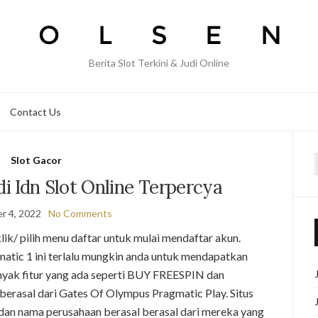
Berita Slot Terkini & Judi Online
Contact Us
Slot Gacor
f
i Idn Slot Online Terpercya
r 4, 2022
No Comments
klik/ pilih menu daftar untuk mulai mendaftar akun.
matic 1 ini terlalu mungkin anda untuk mendapatkan
anyak fitur yang ada seperti BUY FREESPIN dan
s berasal dari Gates Of Olympus Pragmatic Play. Situs
 dan nama perusahaan berasal berasal dari mereka yang