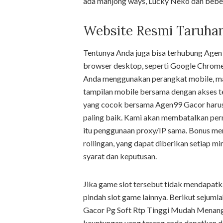
ada mahjong ways, Lucky Neko dan bebe
Website Resmi Taruhan
Tentunya Anda juga bisa terhubung Age
browser desktop, seperti Google Chrome, 
Anda menggunakan perangkat mobile, mak
tampilan mobile bersama dengan akses t
yang cocok bersama Agen99 Gacor harus
paling baik. Kami akan membatalkan perm
itu penggunaan proxy/IP sama. Bonus me
rollingan, yang dapat diberikan setiap
syarat dan keputusan.
Jika game slot tersebut tidak mendapatk
pindah slot game lainnya. Berikut sejumla
Gacor Pg Soft Rtp Tinggi Mudah Menang
keuntungan yang terang anda dapatkan de