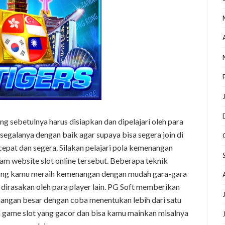
ng sebetulnya harus disiapkan dan dipelajari oleh para
egalanya dengan baik agar supaya bisa segera join di
cepat dan segera. Silakan pelajari pola kemenangan
am website slot online tersebut. Beberapa teknik
olong kamu meraih kemenangan dengan mudah gara-gara
 dirasakan oleh para player lain. PG Soft memberikan
nangan besar dengan coba menentukan lebih dari satu
 game slot yang gacor dan bisa kamu mainkan misalnya