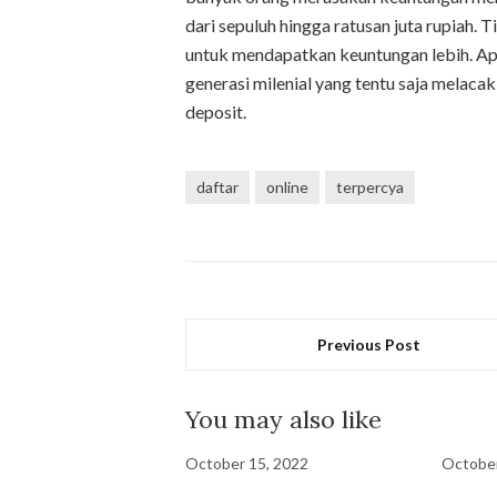
dari sepuluh hingga ratusan juta rupiah.
untuk mendapatkan keuntungan lebih. Apa
generasi milenial yang tentu saja melaca
deposit.
daftar
online
terpercya
Previous Post
You may also like
October 15, 2022
October