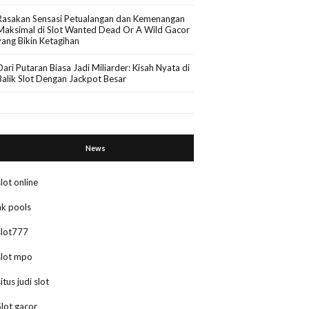
Rasakan Sensasi Petualangan dan Kemenangan
Maksimal di Slot Wanted Dead Or A Wild Gacor
yang Bikin Ketagihan
Dari Putaran Biasa Jadi Miliarder: Kisah Nyata di
Balik Slot Dengan Jackpot Besar
News
slot online
hk pools
slot777
slot mpo
situs judi slot
Slot gacor