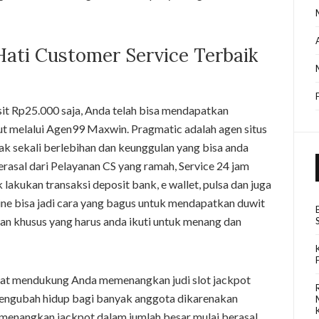
Hati Customer Service Terbaik
it Rp25.000 saja, Anda telah bisa mendapatkan
ut melalui Agen99 Maxwin. Pragmatic adalah agen situs
yak sekali berlebihan dan keunggulan yang bisa anda
rasal dari Pelayanan CS yang ramah, Service 24 jam
lakukan transaksi deposit bank, e wallet, pulsa dan juga
ne bisa jadi cara yang bagus untuk mendapatkan duwit
an khusus yang harus anda ikuti untuk menang dan
apat mendukung Anda memenangkan judi slot jackpot
 pengubah hidup bagi banyak anggota dikarenakan
enangkan jackpot dalam jumlah besar mulai berasal