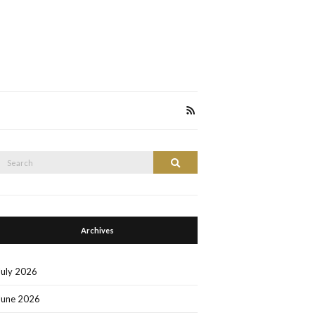
Search
Search
or:
Archives
July 2026
June 2026