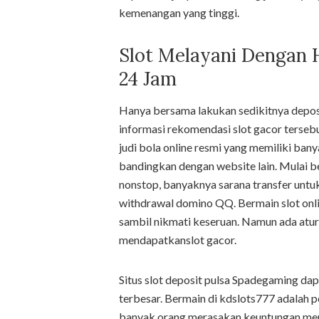
kemenangan yang tinggi.
Slot Melayani Dengan 
24 Jam
Hanya bersama lakukan sedikitnya depos
informasi rekomendasi slot gacor terseb
judi bola online resmi yang memiliki ban
bandingkan dengan website lain. Mulai be
nonstop, banyaknya sarana transfer untuk 
withdrawal domino QQ. Bermain slot onli
sambil nikmati keseruan. Namun ada atur
mendapatkanslot gacor.
Situs slot deposit pulsa Spadegaming d
terbesar. Bermain di kdslots777 adalah
banyak orang merasakan keuntungan mem