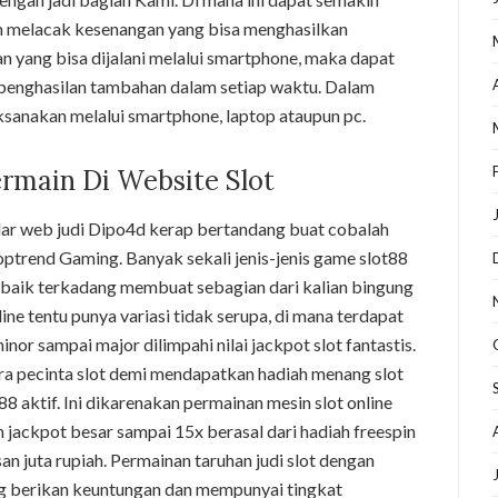
 melacak kesenangan yang bisa menghasilkan
 yang bisa dijalani melalui smartphone, maka dapat
penghasilan tambahan dalam setiap waktu. Dalam
ksanakan melalui smartphone, laptop ataupun pc.
rmain Di Website Slot
ar web judi Dipo4d kerap bertandang buat cobalah
trend Gaming. Banyak sekali jenis-jenis game slot88
 terbaik terkadang membuat sebagian dari kalian bingung
line tentu punya variasi tidak serupa, di mana terdapat
inor sampai major dilimpahi nilai jackpot slot fantastis.
a pecinta slot demi mendapatkan hadiah menang slot
88 aktif. Ini dikarenakan permainan mesin slot online
 jackpot besar sampai 15x berasal dari hadiah freespin
an juta rupiah. Permainan taruhan judi slot dengan
ng berikan keuntungan dan mempunyai tingkat