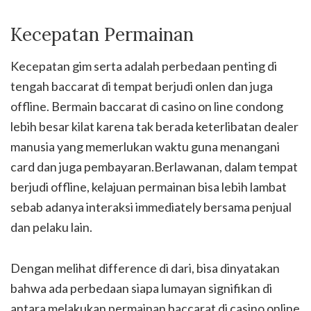
Kecepatan Permainan
Kecepatan gim serta adalah perbedaan penting di
tengah baccarat di tempat berjudi onlen dan juga
offline. Bermain baccarat di casino on line condong
lebih besar kilat karena tak berada keterlibatan dealer
manusia yang memerlukan waktu guna menangani
card dan juga pembayaran.Berlawanan, dalam tempat
berjudi offline, kelajuan permainan bisa lebih lambat
sebab adanya interaksi immediately bersama penjual
dan pelaku lain.
Dengan melihat difference di dari, bisa dinyatakan
bahwa ada perbedaan siapa lumayan signifikan di
antara melakukan permainan baccarat di casino online