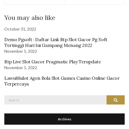
You may also like
October 31, 2022
Demo Pgsoft : Daftar Link Rtp Slot Gacor Pg Soft
Tertinggi Hari Ini Gampang Menang 2022
November 5, 2022
Rtp Live Slot Gacor Pragmatic Play Terupdate
November 1, 2022
Lawu88slot Agen Bola Slot Games Casino Online Gacor
Terpercaya
Search
Search
for:
Archives