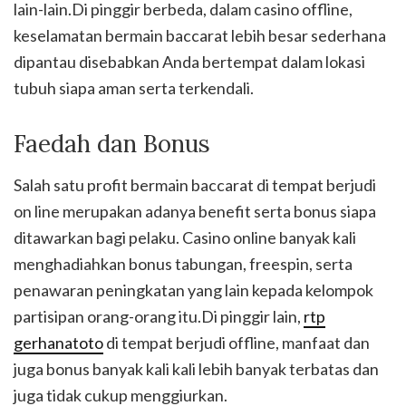
lain-lain.Di pinggir berbeda, dalam casino offline,
keselamatan bermain baccarat lebih besar sederhana
dipantau disebabkan Anda bertempat dalam lokasi
tubuh siapa aman serta terkendali.
Faedah dan Bonus
Salah satu profit bermain baccarat di tempat berjudi
on line merupakan adanya benefit serta bonus siapa
ditawarkan bagi pelaku. Casino online banyak kali
menghadiahkan bonus tabungan, freespin, serta
penawaran peningkatan yang lain kepada kelompok
partisipan orang-orang itu.Di pinggir lain,
rtp
gerhanatoto
di tempat berjudi offline, manfaat dan
juga bonus banyak kali kali lebih banyak terbatas dan
juga tidak cukup menggiurkan.