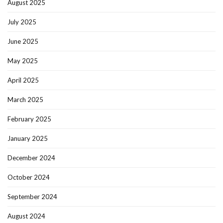
August 2025
July 2025
June 2025
May 2025
April 2025
March 2025
February 2025
January 2025
December 2024
October 2024
September 2024
August 2024