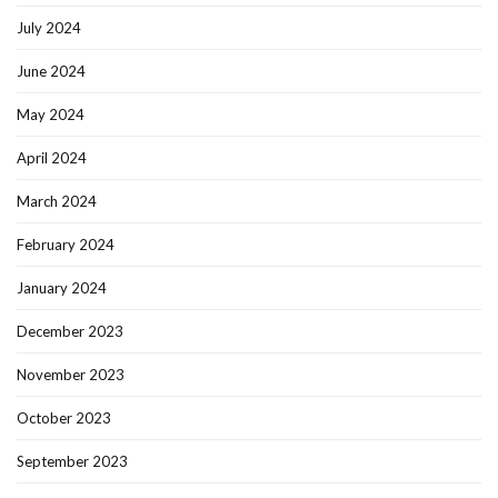
July 2024
June 2024
May 2024
April 2024
March 2024
February 2024
January 2024
December 2023
November 2023
October 2023
September 2023