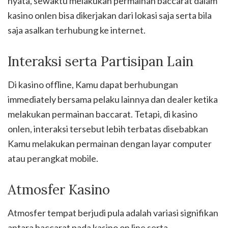
nyata, sewaktu melakukan permainan baccarat dalam
kasino onlen bisa dikerjakan dari lokasi saja serta bila
saja asalkan terhubung ke internet.
Interaksi serta Partisipan Lain
Di kasino offline, Kamu dapat berhubungan
immediately bersama pelaku lainnya dan dealer ketika
melakukan permainan baccarat. Tetapi, di kasino
onlen, interaksi tersebut lebih terbatas disebabkan
Kamu melakukan permainan dengan layar computer
atau perangkat mobile.
Atmosfer Kasino
Atmosfer tempat berjudi pula adalah variasi signifikan
antara baccarat pada kasino on line serta