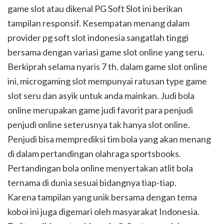
game slot atau dikenal PG Soft Slot ini berikan
tampilan responsif. Kesempatan menang dalam
provider pg soft slot indonesia sangatlah tinggi
bersama dengan variasi game slot online yang seru.
Berkiprah selama nyaris 7 th. dalam game slot online
ini, microgaming slot mempunyai ratusan type game
slot seru dan asyik untuk anda mainkan. Judi bola
online merupakan game judi favorit para penjudi
penjudi online seterusnya tak hanya slot online.
Penjudi bisa memprediksi tim bola yang akan menang
di dalam pertandingan olahraga sportsbooks.
Pertandingan bola online menyertakan atlit bola
ternama di dunia sesuai bidangnya tiap-tiap.
Karena tampilan yang unik bersama dengan tema
koboi ini juga digemari oleh masyarakat Indonesia.