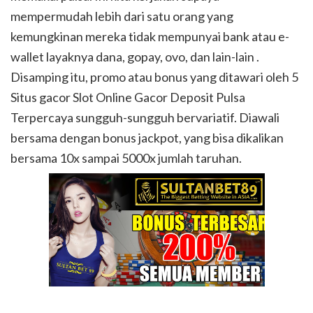
mempermudah lebih dari satu orang yang
kemungkinan mereka tidak mempunyai bank atau e-
wallet layaknya dana, gopay, ovo, dan lain-lain .
Disamping itu, promo atau bonus yang ditawari oleh 5
Situs gacor Slot Online Gacor Deposit Pulsa
Terpercaya sungguh-sungguh bervariatif. Diawali
bersama dengan bonus jackpot, yang bisa dikalikan
bersama 10x sampai 5000x jumlah taruhan.