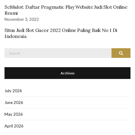
Sc88slot: Daftar Pragmatic Play Website Judi Slot Online
Resmi
November 3, 2022
Situs Judi Slot Gacor 2022 Online Paling Baik No 1 Di
Indonesia
Search
Search
for:
Archives
July 2026
June 2026
May 2026
April 2026