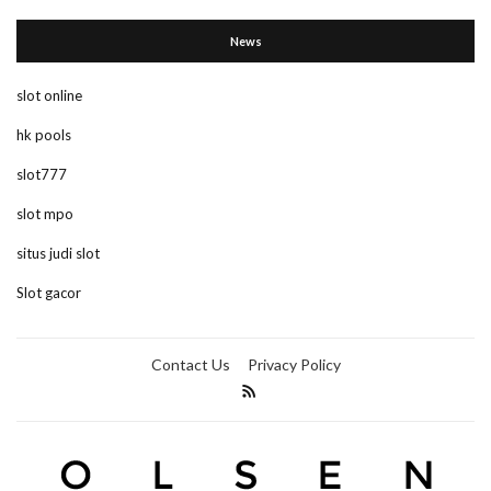
News
slot online
hk pools
slot777
slot mpo
situs judi slot
Slot gacor
Contact Us
Privacy Policy