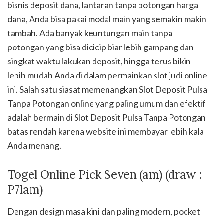
bisnis deposit dana, lantaran tanpa potongan harga
dana, Anda bisa pakai modal main yang semakin makin
tambah. Ada banyak keuntungan main tanpa
potongan yang bisa dicicip biar lebih gampang dan
singkat waktu lakukan deposit, hingga terus bikin
lebih mudah Anda di dalam permainkan slot judi online
ini. Salah satu siasat memenangkan Slot Deposit Pulsa
Tanpa Potongan online yang paling umum dan efektif
adalah bermain di Slot Deposit Pulsa Tanpa Potongan
batas rendah karena website ini membayar lebih kala
Anda menang.
Togel Online Pick Seven (am) (draw :
P7lam)
Dengan design masa kini dan paling modern, pocket