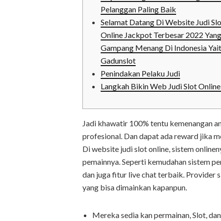
Pelanggan Paling Baik
Selamat Datang Di Website Judi Slo
Online Jackpot Terbesar 2022 Yan
Gampang Menang Di Indonesia Yai
Gadunslot
Penindakan Pelaku Judi
Langkah Bikin Web Judi Slot Online
Jadi khawatir 100% tentu kemenangan an
profesional. Dan dapat ada reward jika 
Di website judi slot online, sistem onlin
pemainnya. Seperti kemudahan sistem pend
dan juga fitur live chat terbaik. Provide
yang bisa dimainkan kapanpun.
Mereka sedia kan permainan, Slot, dan