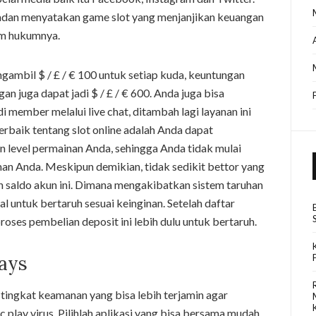
dan menyatakan game slot yang menjanjikan keuangan
ram hukumnya.
ngambil $ / £ / € 100 untuk setiap kuda, keuntungan
n juga dapat jadi $ / £ / € 600. Anda juga bisa
adi member melalui live chat, ditambah lagi layanan ini
terbaik tentang slot online adalah Anda dapat
level permainan Anda, sehingga Anda tidak mulai
man Anda. Meskipun demikian, tidak sedikit bettor yang
an saldo akun ini. Dimana mengakibatkan sistem taruhan
l untuk bertaruh sesuai keinginan. Setelah daftar
roses pembelian deposit ini lebih dulu untuk bertaruh.
ays
tingkat keamanan yang bisa lebih terjamin agar
play virus. Pilihlah aplikasi yang bisa bersama mudah