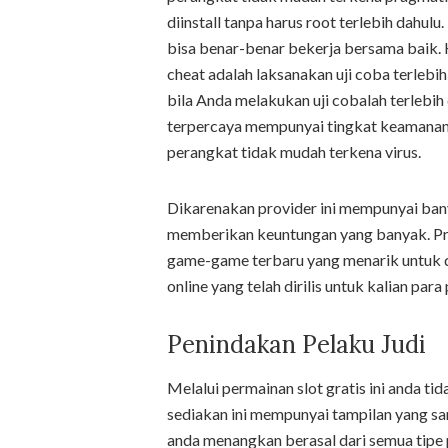
diinstall tanpa harus root terlebih dahul
bisa benar-benar bekerja bersama baik.
cheat adalah laksanakan uji coba terleb
bila Anda melakukan uji cobalah terlebih 
terpercaya mempunyai tingkat keamanan y
perangkat tidak mudah terkena virus.
Dikarenakan provider ini mempunyai bany
memberikan keuntungan yang banyak. Pr
game-game terbaru yang menarik untuk di
online yang telah dirilis untuk kalian para 
Penindakan Pelaku Judi
Melalui permainan slot gratis ini anda ti
sediakan ini mempunyai tampilan yang sa
anda menangkan berasal dari semua tipe 