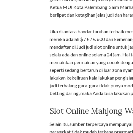
Ketua MUI Kota Palembang, Saim Marha
berlipat dan ketagihan jelas judi dan ha
Jika di antara bandar taruhan terbaik me
mereka adalah $ / £ / € 600 dan kemenanga
mendaftar di Judi judi slot online untuk j
selalu ada dan online selama 24 jam. Hal 
memainkan permainan yang cocok dengan 
seperti sedang bertaruh di luar zona nya
lakukan kekeliruan kala lakukan pengisi
jadi terhalang gara-gara tidak punya moda
betting daring, maka Anda bisa lakukan p
Slot Online Mahjong W
Selain itu, sumber terpercaya mempunyai 
perangkat tidak mudah terkena pragmatic 