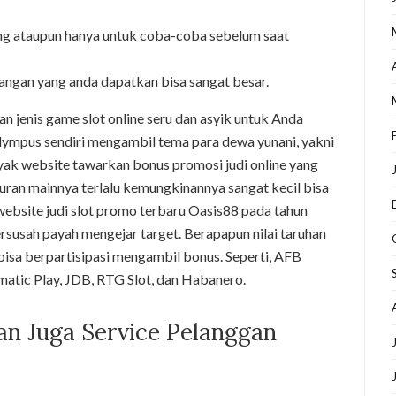
ang ataupun hanya untuk coba-coba sebelum saat
angan yang anda dapatkan bisa sangat besar.
 jenis game slot online seru dan asyik untuk Anda
f olympus sendiri mengambil tema para dewa yunani, yakni
nyak website tawarkan bonus promosi judi online yang
turan mainnya terlalu kemungkinannya sangat kecil bisa
website judi slot promo terbaru Oasis88 pada tahun
rsusah payah mengejar target. Berapapun nilai taruhan
bisa berpartisipasi mengambil bonus. Seperti, AFB
tic Play, JDB, RTG Slot, dan Habanero.
n Juga Service Pelanggan