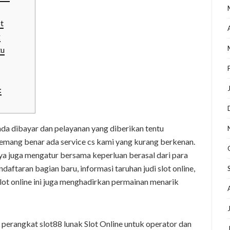
t
g
tu
:
da dibayar dan pelayanan yang diberikan tentu
memang benar ada service cs kami yang kurang berkenan.
enya juga mengatur bersama keperluan berasal dari para
aftaran bagian baru, informasi taruhan judi slot online,
r slot online ini juga menghadirkan permainan menarik
 perangkat slot88 lunak Slot Online untuk operator dan