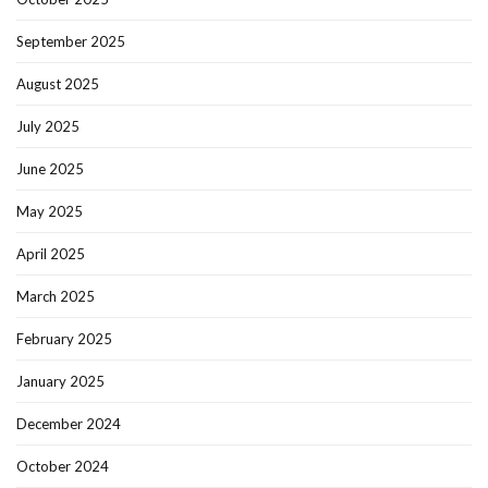
September 2025
August 2025
July 2025
June 2025
May 2025
April 2025
March 2025
February 2025
January 2025
December 2024
October 2024