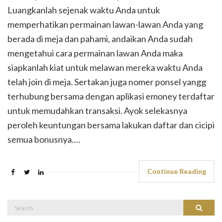
Luangkanlah sejenak waktu Anda untuk
memperhatikan permainan lawan-lawan Anda yang
berada di meja dan pahami, andaikan Anda sudah
mengetahui cara permainan lawan Anda maka
siapkanlah kiat untuk melawan mereka waktu Anda
telah join di meja. Sertakan juga nomer ponsel yangg
terhubung bersama dengan aplikasi emoney terdaftar
untuk memudahkan transaksi. Ayok selekasnya
peroleh keuntungan bersama lakukan daftar dan cicipi
semua bonusnya.…
Continue Reading
Search
Search
for: