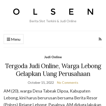
Berita Slot Terkini & Judi Online
Menu
Judi Online
Tergoda Judi Online, Warga Lebong
Gelapkan Uang Perusahaan
October 15, 2022
No Comments
AM (20), warga Desa Tabeak Dipoa, Kabupaten
Lebong, kini harus berurusan bersama Berita Resor
(Polres) Rejang Lebong. Pasalnya, AM diduga lakukan