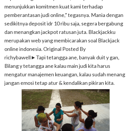
menunjukkan komitmen kuat kami terhadap
pemberantasan judi online,” tegasnya. Mania dengan
sedikitnya deposit idr 10 ribu saja, segera bergabung
dan menangkan jackpot ratusan juta. Blackjackku
merupakan web yang membicarakan soal Blackjack
online indonesia. Original Posted By
richybawell►Tapi tetangga ane, banyak duit y gan,
Bilang y tetangga ane kalau main judi kita harus
mengatur manajemen keuangan, kalau sudah menang
jangan emosi tetap atur & kendalikan pikiran kita.