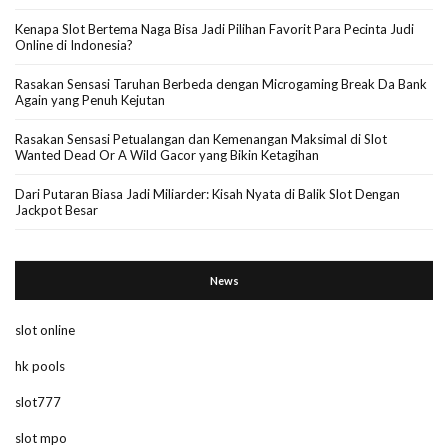
Kenapa Slot Bertema Naga Bisa Jadi Pilihan Favorit Para Pecinta Judi
Online di Indonesia?
Rasakan Sensasi Taruhan Berbeda dengan Microgaming Break Da Bank
Again yang Penuh Kejutan
Rasakan Sensasi Petualangan dan Kemenangan Maksimal di Slot
Wanted Dead Or A Wild Gacor yang Bikin Ketagihan
Dari Putaran Biasa Jadi Miliarder: Kisah Nyata di Balik Slot Dengan
Jackpot Besar
News
slot online
hk pools
slot777
slot mpo