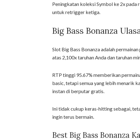
Peningkatan koleksi Symbol ke 2x pada re
untuk retrigger ketiga.
Big Bass Bonanza Ulas
Slot Big Bass Bonanza adalah permainan
atas 2,100x taruhan Anda dan taruhan mi
RTP tinggi 95.67% memberikan permaina
basic, tetapi semua yang lebih menarik
instan di berputar gratis.
Ini tidak cukup keras-hitting sebagai, te
ingin terus bermain.
Best Big Bass Bonanza K