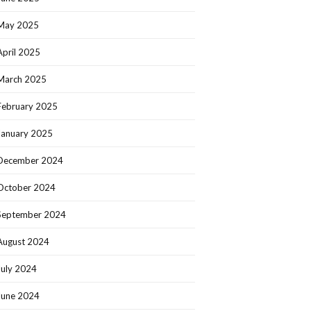
May 2025
April 2025
March 2025
February 2025
January 2025
December 2024
October 2024
September 2024
August 2024
July 2024
June 2024