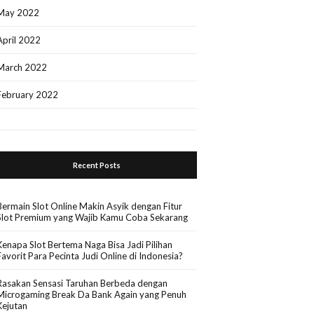
May 2022
April 2022
March 2022
February 2022
Recent Posts
Bermain Slot Online Makin Asyik dengan Fitur
Slot Premium yang Wajib Kamu Coba Sekarang
Kenapa Slot Bertema Naga Bisa Jadi Pilihan
Favorit Para Pecinta Judi Online di Indonesia?
Rasakan Sensasi Taruhan Berbeda dengan
Microgaming Break Da Bank Again yang Penuh
Kejutan