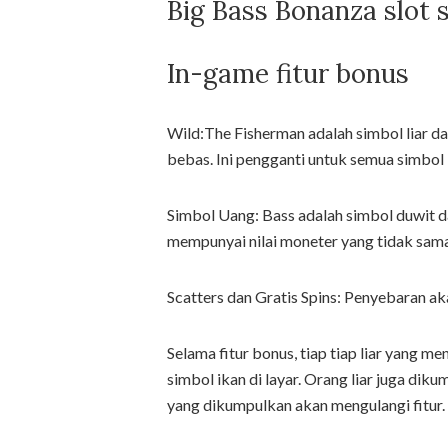
Big Bass Bonanza slot s
In-game fitur bonus
Wild:The Fisherman adalah simbol liar 
bebas. Ini pengganti untuk semua simbol k
Simbol Uang: Bass adalah simbol duwit dan
mempunyai nilai moneter yang tidak sama
Scatters dan Gratis Spins: Penyebaran a
Selama fitur bonus, tiap tiap liar yang m
simbol ikan di layar. Orang liar juga diku
yang dikumpulkan akan mengulangi fitur.