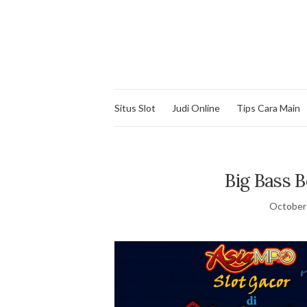
Situs Slot
Judi Online
Tips Cara Main
Big Bass 
October