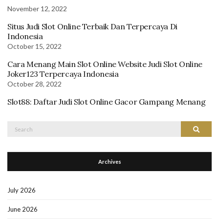
November 12, 2022
Situs Judi Slot Online Terbaik Dan Terpercaya Di
Indonesia
October 15, 2022
Cara Menang Main Slot Online Website Judi Slot Online
Joker123 Terpercaya Indonesia
October 28, 2022
Slot88: Daftar Judi Slot Online Gacor Gampang Menang
Search
Search
for:
Archives
July 2026
June 2026