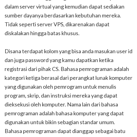
dalam server virtual yang kemudian dapat sediakan
sumber dayanya berdasarkan kebutuhan mereka.
Tidak seperti server VPS, dikarenakan dapat
diskalakan hingga batas khusus.
Disana terdapat kolom yang bisa anda masukan user id
dan juga password yang kamu dapatkan ketika
registrasi dari pihak CS. Bahasa pemrograman adalah
kategori ketiga berasal dari perangkat lunak komputer
yang digunakan oleh pemrogram untuk menulis
program, skrip, dan instruksi mereka yang dapat
dieksekusi oleh komputer. Nama lain dari bahasa
pemrograman adalah bahasa komputer yang dapat
digunakan untuk bikin sebagian standar umum.
Bahasa pemrograman dapat dianggap sebagai batu