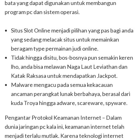
bata yang dapat digunakan untuk membangun
program pc dan sistem operasi.
Situs Slot Online menjadi pilihan yang pas bagi anda
yang sedang melacak situs untuk memainkan
beragam type permainan judi online.
Tidak hingga disitu, bos-bosnya pun semakin keren
lho, anda bisa melawan Naga Laut Leviathan dan
Katak Raksasa untuk mendapatkan Jackpot.
Malware mengacu pada semua kekacauan
ancaman perangkat lunak berbahaya, berasal dari
kuda Troya hingga adware, scareware, spyware.
Pengantar Protokol Keamanan Internet – Dalam
dunia jaringan pc kala ini, keamanan internet telah
menjadi terlalu mutlak. Karena teknologi internet