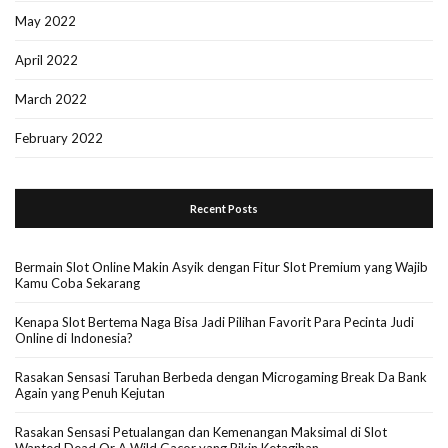
May 2022
April 2022
March 2022
February 2022
Recent Posts
Bermain Slot Online Makin Asyik dengan Fitur Slot Premium yang Wajib
Kamu Coba Sekarang
Kenapa Slot Bertema Naga Bisa Jadi Pilihan Favorit Para Pecinta Judi
Online di Indonesia?
Rasakan Sensasi Taruhan Berbeda dengan Microgaming Break Da Bank
Again yang Penuh Kejutan
Rasakan Sensasi Petualangan dan Kemenangan Maksimal di Slot
Wanted Dead Or A Wild Gacor yang Bikin Ketagihan