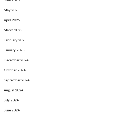
May 2025
April 2025
March 2025
February 2025
January 2025
December 2024
October 2024
September 2024
August 2024
July 2024
June 2024