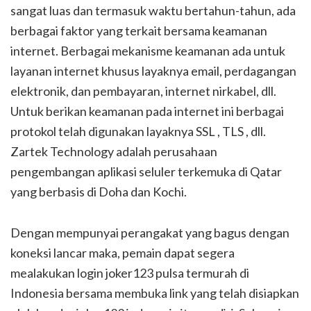
sangat luas dan termasuk waktu bertahun-tahun, ada
berbagai faktor yang terkait bersama keamanan
internet. Berbagai mekanisme keamanan ada untuk
layanan internet khusus layaknya email, perdagangan
elektronik, dan pembayaran, internet nirkabel, dll.
Untuk berikan keamanan pada internet ini berbagai
protokol telah digunakan layaknya SSL , TLS , dll.
Zartek Technology adalah perusahaan
pengembangan aplikasi seluler terkemuka di Qatar
yang berbasis di Doha dan Kochi.
Dengan mempunyai perangakat yang bagus dengan
koneksi lancar maka, pemain dapat segera
mealakukan login joker123 pulsa termurah di
Indonesia bersama membuka link yang telah disiapkan