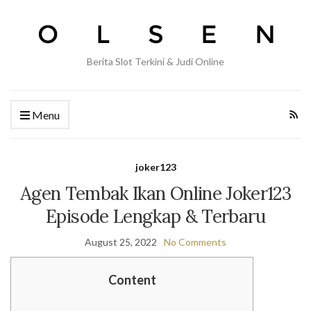
Berita Slot Terkini & Judi Online
Menu
joker123
Agen Tembak Ikan Online Joker123
Episode Lengkap & Terbaru
August 25, 2022
No Comments
Content