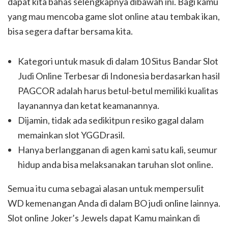
dapat kita bahas selengkapnya dibawah ini. Bagi kamu
yang mau mencoba game slot online atau tembak ikan,
bisa segera daftar bersama kita.
Kategori untuk masuk di dalam 10 Situs Bandar Slot
Judi Online Terbesar di Indonesia berdasarkan hasil
PAGCOR adalah harus betul-betul memiliki kualitas
layanannya dan ketat keamanannya.
Dijamin, tidak ada sedikitpun resiko gagal dalam
memainkan slot YGGDrasil.
Hanya berlangganan di agen kami satu kali, seumur
hidup anda bisa melaksanakan taruhan slot online.
Semua itu cuma sebagai alasan untuk mempersulit
WD kemenangan Anda di dalam BO judi online lainnya.
Slot online Joker’s Jewels dapat Kamu mainkan di