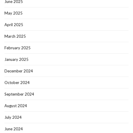
June 2025
May 2025
April 2025
March 2025
February 2025
January 2025
December 2024
October 2024
September 2024
August 2024
July 2024
June 2024