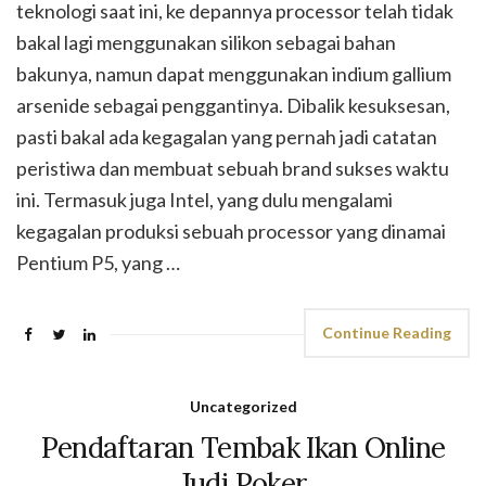
teknologi saat ini, ke depannya processor telah tidak
bakal lagi menggunakan silikon sebagai bahan
bakunya, namun dapat menggunakan indium gallium
arsenide sebagai penggantinya. Dibalik kesuksesan,
pasti bakal ada kegagalan yang pernah jadi catatan
peristiwa dan membuat sebuah brand sukses waktu
ini. Termasuk juga Intel, yang dulu mengalami
kegagalan produksi sebuah processor yang dinamai
Pentium P5, yang …
Continue Reading
Uncategorized
Pendaftaran Tembak Ikan Online
Judi Poker