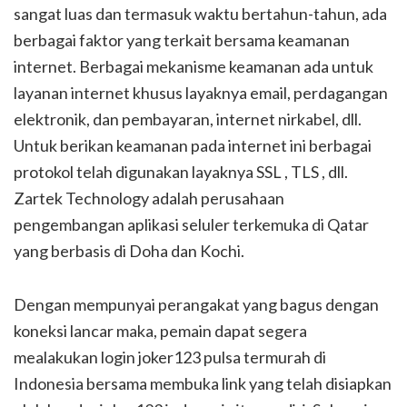
sangat luas dan termasuk waktu bertahun-tahun, ada
berbagai faktor yang terkait bersama keamanan
internet. Berbagai mekanisme keamanan ada untuk
layanan internet khusus layaknya email, perdagangan
elektronik, dan pembayaran, internet nirkabel, dll.
Untuk berikan keamanan pada internet ini berbagai
protokol telah digunakan layaknya SSL , TLS , dll.
Zartek Technology adalah perusahaan
pengembangan aplikasi seluler terkemuka di Qatar
yang berbasis di Doha dan Kochi.
Dengan mempunyai perangakat yang bagus dengan
koneksi lancar maka, pemain dapat segera
mealakukan login joker123 pulsa termurah di
Indonesia bersama membuka link yang telah disiapkan