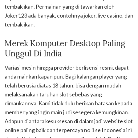
tembak ikan. Permainan yang di tawarkan oleh
Joker123 ada banyak, contohnya joker, live casino, dan
tembak ikan.
Merek Komputer Desktop Paling
Unggul Di India
Variasi mesin hingga provider berlisensi resmi, dapat
anda mainkan kapan pun. Bagi kalangan player yang
telah berusia diatas 18 tahun, bisa dengan mudah
melaksanakan taruhan slot sebebas yang
dimaukannya. Kami tidak dulu berikan batasan kepada
member yang ingin main judi sesegera kemungkinan.
Adapun diantara kesuksesan di dalam jadi website slot
online paling baik dan terpercaya no 1 se Indonesia ini