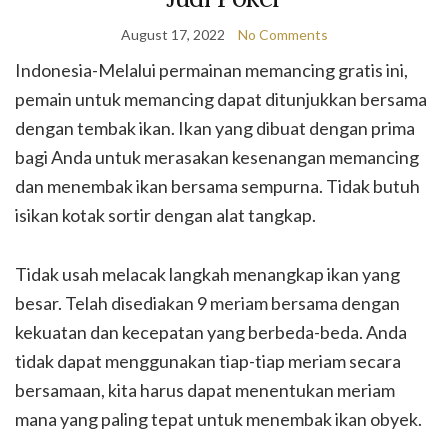
August 17, 2022
No Comments
Indonesia-Melalui permainan memancing gratis ini,
pemain untuk memancing dapat ditunjukkan bersama
dengan tembak ikan. Ikan yang dibuat dengan prima
bagi Anda untuk merasakan kesenangan memancing
dan menembak ikan bersama sempurna. Tidak butuh
isikan kotak sortir dengan alat tangkap.
Tidak usah melacak langkah menangkap ikan yang
besar. Telah disediakan 9 meriam bersama dengan
kekuatan dan kecepatan yang berbeda-beda. Anda
tidak dapat menggunakan tiap-tiap meriam secara
bersamaan, kita harus dapat menentukan meriam
mana yang paling tepat untuk menembak ikan obyek.