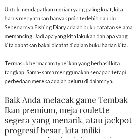
Untuk mendapatkan meriam yang paling kuat, kita
harus menyatukan banyak poin terlebih dahulu.
Sebenarnya Fishing Diary adalah buku catatan selama
memancing. Jadi apa yang kita lakukan dan apa yang
kita dapatkan bakal dicatat didalam buku harian kita.
Termasuk bermacam type ikan yang berhasil kita
tangkap. Sama- sama menggunakan senapan tetapi
perbedaan mereka adalah peluru di dalamnya.
Baik Anda melacak game Tembak
Ikan premium, meja roulette
segera yang menarik, atau jackpot
progresif besar, kita miliki