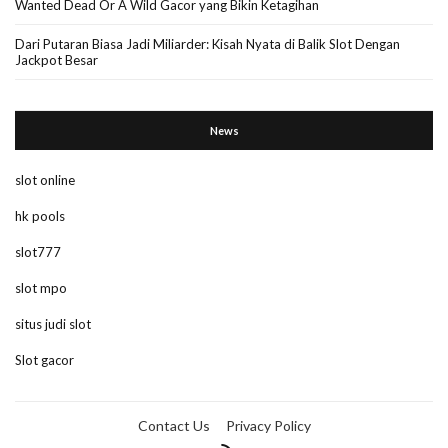
Wanted Dead Or A Wild Gacor yang Bikin Ketagihan
Dari Putaran Biasa Jadi Miliarder: Kisah Nyata di Balik Slot Dengan
Jackpot Besar
News
slot online
hk pools
slot777
slot mpo
situs judi slot
Slot gacor
Contact Us
Privacy Policy