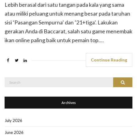
Lebih berasal dari satu tangan pada kala yang sama
atau miliki peluang untuk menang besar pada taruhan
sisi ‘Pasangan Sempurna’ dan ’21+tiga’. Lakukan
gerakan Anda di Baccarat, salah satu game menembak
ikan online paling baik untuk pemain top.…
Continue Reading
Search
Search
for:
Archives
July 2026
June 2026