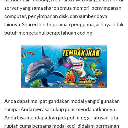
server yang sama share semua memori, penyimpanan
computer, penyimpanan disk, dan sumber daya
lainnya. Shared hosting ramah pengguna, artinya tidak
butuh mengetahui pengetahuan coding.
Anda dapat melipat gandakan modal yang digunakan
sampai Anda merasa cukup puas mendapatkannya.
Anda bisa mendapatkan jackpot hingga ratusan juta
rupiah cuma bersama modal kecil didalam permainan