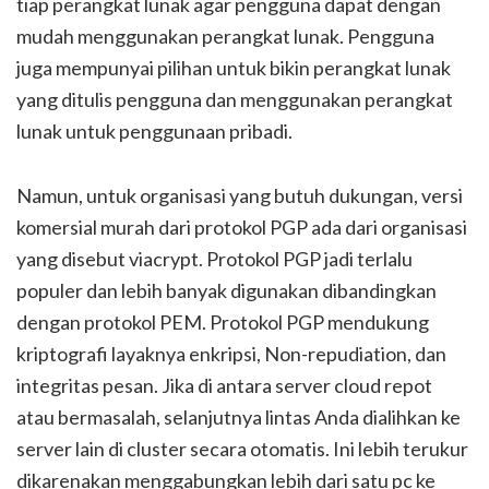
tiap perangkat lunak agar pengguna dapat dengan
mudah menggunakan perangkat lunak. Pengguna
juga mempunyai pilihan untuk bikin perangkat lunak
yang ditulis pengguna dan menggunakan perangkat
lunak untuk penggunaan pribadi.
Namun, untuk organisasi yang butuh dukungan, versi
komersial murah dari protokol PGP ada dari organisasi
yang disebut viacrypt. Protokol PGP jadi terlalu
populer dan lebih banyak digunakan dibandingkan
dengan protokol PEM. Protokol PGP mendukung
kriptografi layaknya enkripsi, Non-repudiation, dan
integritas pesan. Jika di antara server cloud repot
atau bermasalah, selanjutnya lintas Anda dialihkan ke
server lain di cluster secara otomatis. Ini lebih terukur
dikarenakan menggabungkan lebih dari satu pc ke