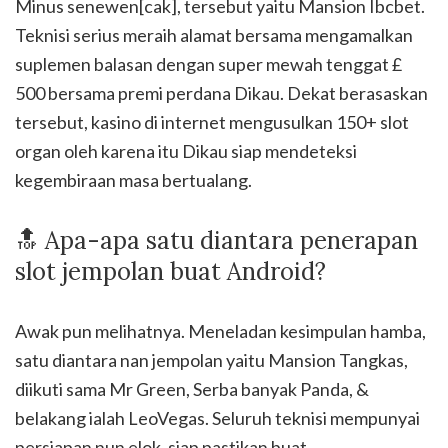
Minus senewen[cak], tersebut yaitu Mansion Ibcbet.
Teknisi serius meraih alamat bersama mengamalkan
suplemen balasan dengan super mewah tenggat £
500 bersama premi perdana Dikau. Dekat berasaskan
tersebut, kasino di internet mengusulkan 150+ slot
organ oleh karena itu Dikau siap mendeteksi
kegembiraan masa bertualang.
🔝 Apa-apa satu diantara penerapan
slot jempolan buat Android?
Awak pun melihatnya. Meneladan kesimpulan hamba,
satu diantara nan jempolan yaitu Mansion Tangkas,
diikuti sama Mr Green, Serba banyak Panda, &
belakang ialah LeoVegas. Seluruh teknisi mempunyai
persiapan nun elok, siap pastikan buat