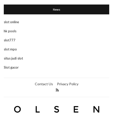
News
slot online
hk pools
slot777
slot mpo
situs judi slot
Slot gacor
Contact Us
Privacy Policy