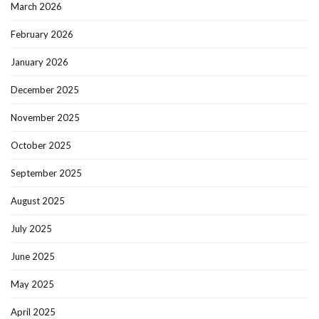
March 2026
February 2026
January 2026
December 2025
November 2025
October 2025
September 2025
August 2025
July 2025
June 2025
May 2025
April 2025