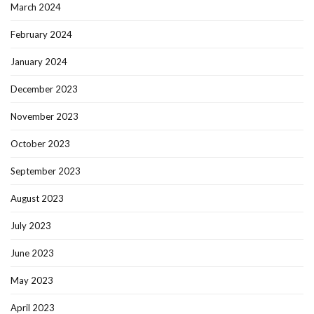
March 2024
February 2024
January 2024
December 2023
November 2023
October 2023
September 2023
August 2023
July 2023
June 2023
May 2023
April 2023