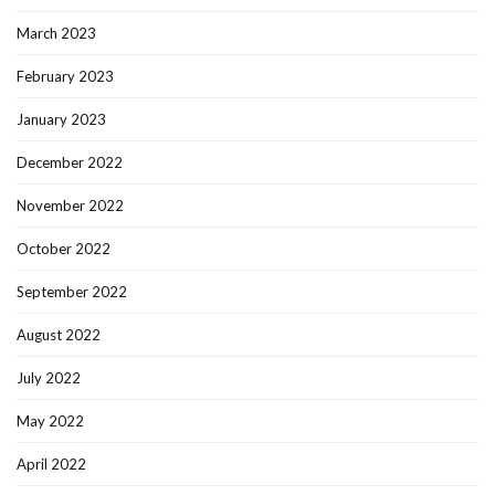
March 2023
February 2023
January 2023
December 2022
November 2022
October 2022
September 2022
August 2022
July 2022
May 2022
April 2022