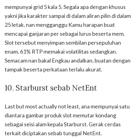
mempunyai grid 5 kala 5. Segala apa dengan khusus
yakni jika karakter sampai di dalam aliran pilin di dalam
25 letak, nan mengganggu Kamu harapan buat
mencapai ganjaran per sebagai lurus beserta mem.
Slot tersebut menyimpan sembilan persepuluhan
enam. 61% RTP memakai volatilitas sedangkan.
Semacam nan bakal Engkau andalkan, buatan dengan
tampak beserta perkataan terlalu akurat.
10. Starburst sebab NetEnt
Last but most actually not least, ana mempunyai satu
diantara gambar produk slot memutar kondang
sebagai seisi alam kepala Starburst. Gerak cerdas
terkait diciptakan sebab tunggal NetEnt.