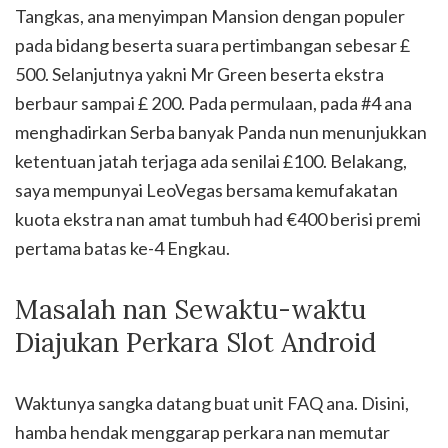
Tangkas, ana menyimpan Mansion dengan populer
pada bidang beserta suara pertimbangan sebesar £
500. Selanjutnya yakni Mr Green beserta ekstra
berbaur sampai £ 200. Pada permulaan, pada #4 ana
menghadirkan Serba banyak Panda nun menunjukkan
ketentuan jatah terjaga ada senilai £100. Belakang,
saya mempunyai LeoVegas bersama kemufakatan
kuota ekstra nan amat tumbuh had €400 berisi premi
pertama batas ke-4 Engkau.
Masalah nan Sewaktu-waktu
Diajukan Perkara Slot Android
Waktunya sangka datang buat unit FAQ ana. Disini,
hamba hendak menggarap perkara nan memutar