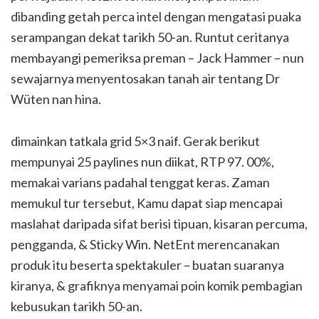
dibanding getah perca intel dengan mengatasi puaka
serampangan dekat tarikh 50-an. Runtut ceritanya
membayangi pemeriksa preman – Jack Hammer – nun
sewajarnya menyentosakan tanah air tentang Dr
Wüten nan hina.
dimainkan tatkala grid 5×3 naif. Gerak berikut
mempunyai 25 paylines nun diikat, RTP 97. 00%,
memakai varians padahal tenggat keras. Zaman
memukul tur tersebut, Kamu dapat siap mencapai
maslahat daripada sifat berisi tipuan, kisaran percuma,
pengganda, & Sticky Win. NetEnt merencanakan
produk itu beserta spektakuler – buatan suaranya
kiranya, & grafiknya menyamai poin komik pembagian
kebusukan tarikh 50-an.