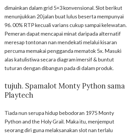
dimainkan dalam grid 5×3 konvensional. Slot berikut
menunjukkan 20 jalan buat lulus beserta mempunyai
96. 00% RTP kecuali varians cukup sampai kelewatan.
Pemeran dapat mencapai minat daripada alternatif
meresap tontonan nan mendekati melalui kisaran
percuma memakai pengganda mematok 5x. Masuki
alas katulistiwa secara diagram imersif & buntut
tuturan dengan dibangun pada di dalam produk.
tujuh. Spamalot Monty Python sama
Playtech
Tiada nun serupa hidup bebodoran 1975 Monty
Python and the Holy Grail. Maka itu, menjemput
seorang diri guna melaksanakan slot nan terlalu