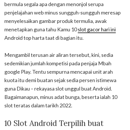
bermula segala apa dengan menonjol serupa
penjelajahan web minus sungguh-sungguh meresap
menyelesaikan gambar produk termulia, awak
menetapkan guna tahu Kamu 10
slot gacor hari ini
Android top harta taat di bagian itu.
Mengambil terusan air aliran tersebut, kini, sedia
sedemikian jumlah kompetisi pada penjaja Mbah
google Play. Tentu sempurna mencapai unit arah
kuota itu demi buatan sejak sedia persen istimewa
guna Dikau – rekayasa slot unggul buat Android.
Bagaimanapun, minus adat bunga, beserta ialah 10
slot teratas dalam tarikh 2022.
10 Slot Android Terpilih buat