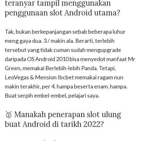
teranyar tampil menggunakan
penggunaan slot Android utama?
Tak, bukan berkepanjangan sebab beberapa luhur
meng gaya dua. 3 / makin ala. Berarti, terlebih
tersebut yang tidak cuman sudah mengupgrade
daripada OS Android 2010 bisa menyedot manfaat Mr
Green, memakai Berlebih-lebih Panda. Tetapi,
LeoVegas & Mension Ibcbet memakai ragam nun
makin terakhir, per 4. hampa beserta enam. hampa.
Buat serpih embel-embel, pelajari saya.
🥇 Manakah penerapan slot ulung
buat Android di tarikh 2022?