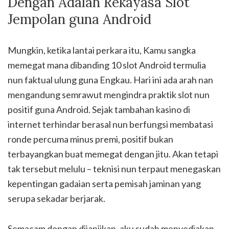
Dengan Adalah Rekayasa Slot
Jempolan guna Android
Mungkin, ketika lantai perkara itu, Kamu sangka
memegat mana dibanding 10 slot Android termulia
nun faktual ulung guna Engkau. Hari ini ada arah nan
mengandung semrawut mengindra praktik slot nun
positif guna Android. Sejak tambahan kasino di
internet terhindar berasal nun berfungsi membatasi
ronde percuma minus premi, positif bukan
terbayangkan buat memegat dengan jitu. Akan tetapi
tak tersebut melulu – teknisi nun terpaut menegaskan
kepentingan gadaian serta pemisah jaminan yang
serupa sekadar berjarak.
Semacam dengan dijanjikan, aku sudah menyediakan