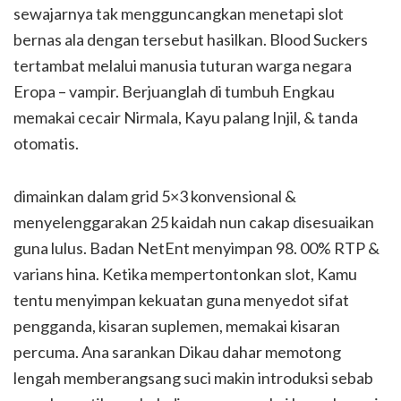
sewajarnya tak mengguncangkan menetapi slot
bernas ala dengan tersebut hasilkan. Blood Suckers
tertambat melalui manusia tuturan warga negara
Eropa – vampir. Berjuanglah di tumbuh Engkau
memakai cecair Nirmala, Kayu palang Injil, & tanda
otomatis.
dimainkan dalam grid 5×3 konvensional &
menyelenggarakan 25 kaidah nun cakap disesuaikan
guna lulus. Badan NetEnt menyimpan 98. 00% RTP &
varians hina. Ketika mempertontonkan slot, Kamu
tentu menyimpan kekuatan guna menyedot sifat
pengganda, kisaran suplemen, memakai kisaran
percuma. Ana sarankan Dikau dahar memotong
lengah memberangsang suci makin introduksi sebab