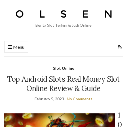
Berita Slot Terkini & Judi Online
Menu
Slot Online
Top Android Slots Real Money Slot
Online Review & Guide
February 5, 2023
No Comments
1
0