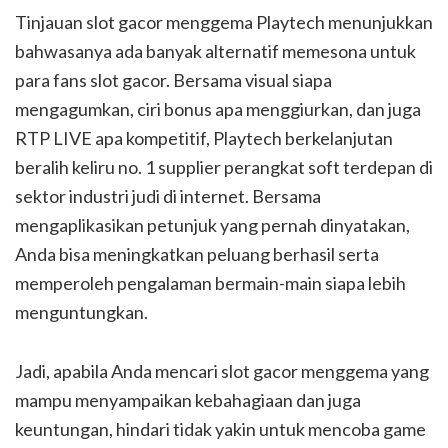
Tinjauan slot gacor menggema Playtech menunjukkan
bahwasanya ada banyak alternatif memesona untuk
para fans slot gacor. Bersama visual siapa
mengagumkan, ciri bonus apa menggiurkan, dan juga
RTP LIVE apa kompetitif, Playtech berkelanjutan
beralih keliru no. 1 supplier perangkat soft terdepan di
sektor industri judi di internet. Bersama
mengaplikasikan petunjuk yang pernah dinyatakan,
Anda bisa meningkatkan peluang berhasil serta
memperoleh pengalaman bermain-main siapa lebih
menguntungkan.
Jadi, apabila Anda mencari slot gacor menggema yang
mampu menyampaikan kebahagiaan dan juga
keuntungan, hindari tidak yakin untuk mencoba game