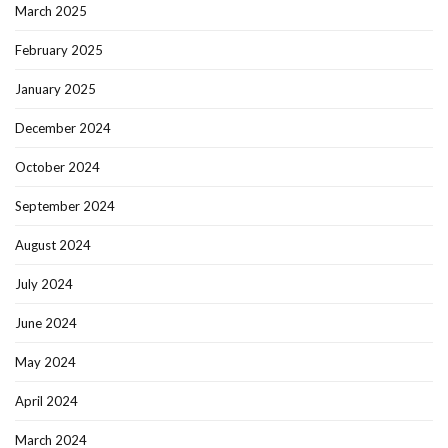
March 2025
February 2025
January 2025
December 2024
October 2024
September 2024
August 2024
July 2024
June 2024
May 2024
April 2024
March 2024