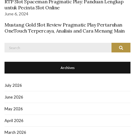
RTP Slot Spaceman Pragmatic Play: Panduan Lengkap
untuk Pecinta Slot Online
June 6, 2024
Mustang Gold Slot Review Pragmatic Play Pertaruhan
OneTouch Terpercaya, Analisis and Cara Menang Main
Search
Search
for:
Archives
July 2026
June 2026
May 2026
April 2026
March 2026