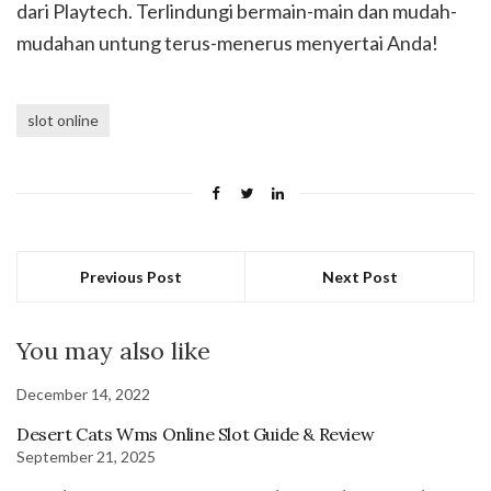
dari Playtech. Terlindungi bermain-main dan mudah-
mudahan untung terus-menerus menyertai Anda!
slot online
Previous Post
Next Post
You may also like
December 14, 2022
Desert Cats Wms Online Slot Guide & Review
September 21, 2025