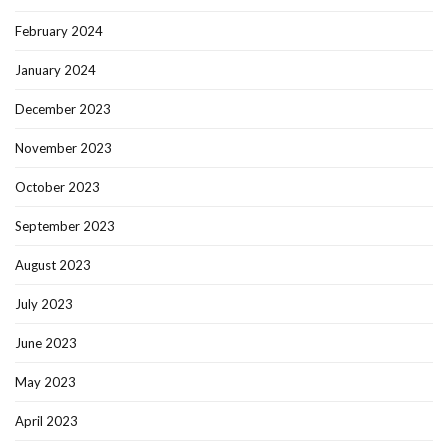
February 2024
January 2024
December 2023
November 2023
October 2023
September 2023
August 2023
July 2023
June 2023
May 2023
April 2023