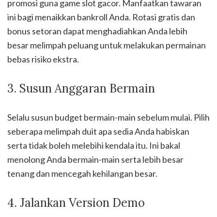
promosi guna game slot gacor. Manfaatkan tawaran
ini bagi menaikkan bankroll Anda. Rotasi gratis dan
bonus setoran dapat menghadiahkan Anda lebih
besar melimpah peluang untuk melakukan permainan
bebas risiko ekstra.
3. Susun Anggaran Bermain
Selalu susun budget bermain-main sebelum mulai. Pilih
seberapa melimpah duit apa sedia Anda habiskan
serta tidak boleh melebihi kendala itu. Ini bakal
menolong Anda bermain-main serta lebih besar
tenang dan mencegah kehilangan besar.
4. Jalankan Version Demo