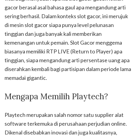
gacor berasal asal bahasa gaul apa mengandung arti
sering berhasil. Dalam konteks slot gacor, ini merujuk
di mesin slot gacor siapa punya level pelunasan
tinggian dan juga banyak kali memberikan
kemenangan untuk pemain. Slot Gacor menggema
biasanya memiliki RTP LIVE (Return to Player) apa
tinggian, siapa mengandung arti persentase uang apa
diserahkan kembali bagi partisipan dalam periode lama
memadai gigantic.
Mengapa Memilih Playtech?
Playtech merupakan salah nomor satu supplier alat
software terkemuka di perusahaan perjudian online.
Dikenal disebabkan inovasi dan juga kualitasnya,