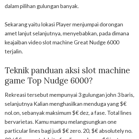
dalam pilihan gulungan banyak.
Sekarang yaitu lokasi Player menjumpai dorongan
amet lanjut selanjutnya, menyebabkan, pada dimana
keajaiban video slot machine Great Nudge 6000
terjalin.
Teknik panduan aksi slot machine
game Top Nudge 6000?
Rekreasi tersebut mempunyai 3 gulungan john 3 baris,
selanjutnya Kalian menghasilkan menduga yang $€
nol.on, sebanyak maksimum $€ dez, a fase. Total lines
bervarietas. Kamu mampu melangsungkan one
particular lines bagi judi $€ zero. 20, $€ absolutely no.