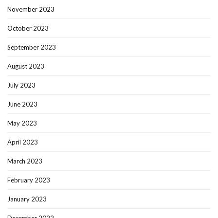
November 2023
October 2023
September 2023
August 2023
July 2023
June 2023
May 2023
April 2023
March 2023
February 2023
January 2023