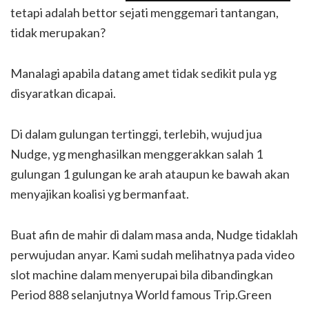
tetapi adalah bettor sejati menggemari tantangan,
tidak merupakan?
Manalagi apabila datang amet tidak sedikit pula yg
disyaratkan dicapai.
Di dalam gulungan tertinggi, terlebih, wujud jua
Nudge, yg menghasilkan menggerakkan salah 1
gulungan 1 gulungan ke arah ataupun ke bawah akan
menyajikan koalisi yg bermanfaat.
Buat afin de mahir di dalam masa anda, Nudge tidaklah
perwujudan anyar. Kami sudah melihatnya pada video
slot machine dalam menyerupai bila dibandingkan
Period 888 selanjutnya World famous Trip.Green