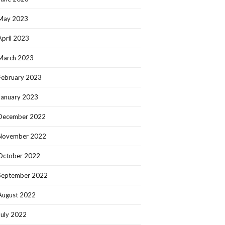
May 2023
April 2023
March 2023
February 2023
January 2023
December 2022
November 2022
October 2022
September 2022
August 2022
July 2022