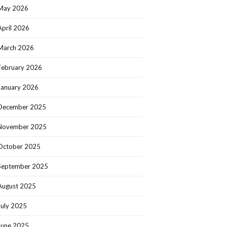
May 2026
April 2026
March 2026
February 2026
January 2026
December 2025
November 2025
October 2025
September 2025
August 2025
July 2025
June 2025