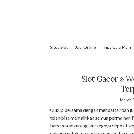
Situs Slot
Judi Online
Tips Cara Main
Slot Gacor » We
Ter
March 
Cukup bersama dengan mendaftar dan juga
telah bisa memainkan semua permainan 
bersama sekurang-kurangnya deposit sepu
peluang untuk menjadi pemenang bersama 