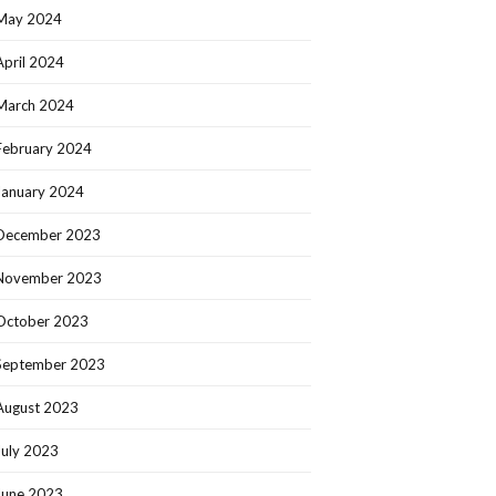
May 2024
April 2024
March 2024
February 2024
January 2024
December 2023
November 2023
October 2023
September 2023
August 2023
July 2023
June 2023