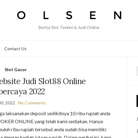
Berita Slot Terkini & Judi Online
Contact Us
Slot Gacor
f
bsite Judi Slot88 Online
percaya 2022
30, 2022
No Comments
 laksanakan deposit sedikitnya 10 ribu rupiah anda
POKER ONLINE yang telah kami sediakan. Hanya
luh ribu rupiah tersebut anda sudah bisa memiliki
dengan hadiah jutaan rupiah. Dalam perihal ini, kami