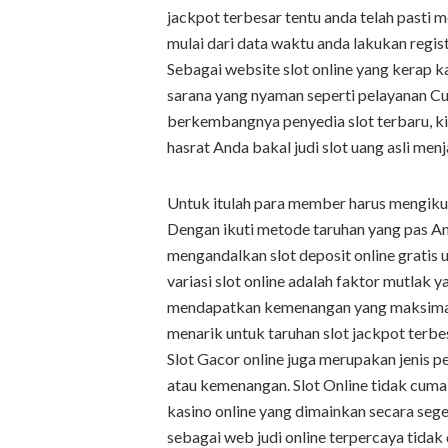
jackpot terbesar tentu anda telah pasti
mulai dari data waktu anda lakukan regis
Sebagai website slot online yang kera
sarana yang nyaman seperti pelayanan Cu
berkembangnya penyedia slot terbaru, k
hasrat Anda bakal judi slot uang asli men
Untuk itulah para member harus mengikut
Dengan ikuti metode taruhan yang pas 
mengandalkan slot deposit online gratis u
variasi slot online adalah faktor mutla
mendapatkan kemenangan yang maksimal.
menarik untuk taruhan slot jackpot terbe
Slot Gacor online juga merupakan jenis
atau kemenangan. Slot Online tidak cuma 
kasino online yang dimainkan secara sege
sebagai web judi online terpercaya tidak