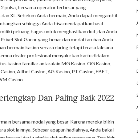
n 2 pulsa, bersama operator terbesar yang
an XL. Sebelum Anda bermain, Anda dapat mengambil
imbangkan sehingga Anda bisa mendapatkan hasil
miliki peluang bagus untuk menghasilkan duit, dan Anda
rivet Slot Gacor yang benar dan modal taruhan Anda.
an bermain kasino secara daring tetapi terasa laksana
semua dealer profesional menyalurkan kartu didalam
us kasino familiar antaralain MG Kasino, OG Kasino,
asino, Allbet Casino, AG Kasino, PT Casino, EBET,
 WM Casino.
Terlengkap Dan Paling Baik 2022
ermain bersama modal yang besar, Karena mereka bikin
ara slot lainnya. Sebesar apapun hadiahnya, Anda bakal
berasal dari website slot online terpercaya. Terakhir,