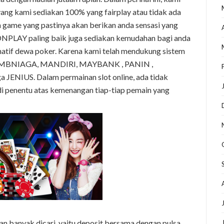
g kami sediakan 100% yang fairplay atau tidak ada
n game yang pastinya akan berikan anda sensasi yang
IDNPLAY paling baik juga sediakan kemudahan bagi anda
rnatif dewa poker. Karena kami telah mendukung sistem
 CIMBNIAGA, MANDIRI, MAYBANK , PANIN ,
ENIUS. Dalam permainan slot online, ada tidak
jadi penentu atas kemenangan tiap-tiap pemain yang
 banyak dicari, yaitu deposit bersama dengan pulsa,