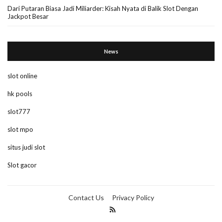
Dari Putaran Biasa Jadi Miliarder: Kisah Nyata di Balik Slot Dengan
Jackpot Besar
News
slot online
hk pools
slot777
slot mpo
situs judi slot
Slot gacor
Contact Us
Privacy Policy