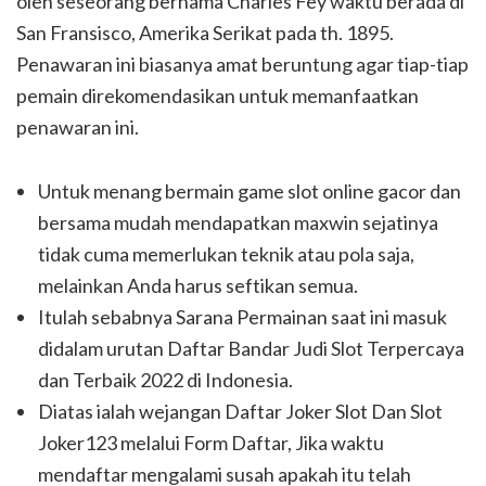
oleh seseorang bernama Charles Fey waktu berada di
San Fransisco, Amerika Serikat pada th. 1895.
Penawaran ini biasanya amat beruntung agar tiap-tiap
pemain direkomendasikan untuk memanfaatkan
penawaran ini.
Untuk menang bermain game slot online gacor dan
bersama mudah mendapatkan maxwin sejatinya
tidak cuma memerlukan teknik atau pola saja,
melainkan Anda harus seftikan semua.
Itulah sebabnya Sarana Permainan saat ini masuk
didalam urutan Daftar Bandar Judi Slot Terpercaya
dan Terbaik 2022 di Indonesia.
Diatas ialah wejangan Daftar Joker Slot Dan Slot
Joker123 melalui Form Daftar, Jika waktu
mendaftar mengalami susah apakah itu telah