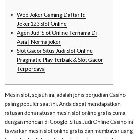
Web Joker Gaming Daftar Id
Joker123 Slot Online
Agen Judi Slot Online Ternama Di
Asia | Normaljoker
Slot Gacor Situs Judi Slot Online
Pragmatic Play Terbaik & Slot Gacor
Terpercaya
Mesin slot, sejauh ini, adalah jenis perjudian Casino
paling populer saat ini. Anda dapat mendapatkan
ratusan demi ratusan mesin slot online gratis cuma
dengan mencari di Google. Situs Judi Online Casino ini
tawarkan mesin slot online gratis dan membayar uang