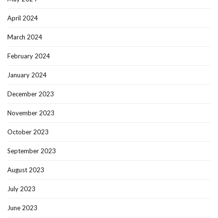
April 2024
March 2024
February 2024
January 2024
December 2023
November 2023
October 2023
September 2023
August 2023
July 2023
June 2023