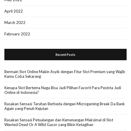
April 2022
March 2022
February 2022
Recent Posts
Bermain Slot Online Makin Asyik dengan Fitur Slot Premium yang Wajib
Kamu Coba Sekarang
Kenapa Slot Bertema Naga Bisa Jadi Pilihan Favorit Para Pecinta Judi
Online di Indonesia?
Rasakan Sensasi Taruhan Berbeda dengan Microgaming Break Da Bank
Again yang Penuh Kejutan
Rasakan Sensasi Petualangan dan Kemenangan Maksimal di Slot
Wanted Dead Or A Wild Gacor yang Bikin Ketagihan