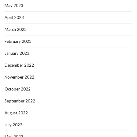
May 2023
April 2023
March 2023
February 2023
January 2023
December 2022
November 2022
October 2022
September 2022
August 2022
July 2022
May 2022