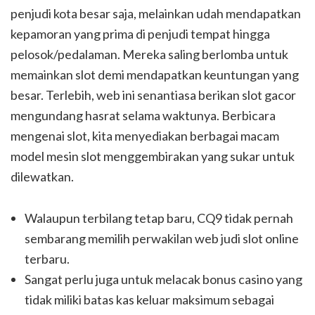
penjudi kota besar saja, melainkan udah mendapatkan
kepamoran yang prima di penjudi tempat hingga
pelosok/pedalaman. Mereka saling berlomba untuk
memainkan slot demi mendapatkan keuntungan yang
besar. Terlebih, web ini senantiasa berikan slot gacor
mengundang hasrat selama waktunya. Berbicara
mengenai slot, kita menyediakan berbagai macam
model mesin slot menggembirakan yang sukar untuk
dilewatkan.
Walaupun terbilang tetap baru, CQ9 tidak pernah
sembarang memilih perwakilan web judi slot online
terbaru.
Sangat perlu juga untuk melacak bonus casino yang
tidak miliki batas kas keluar maksimum sebagai