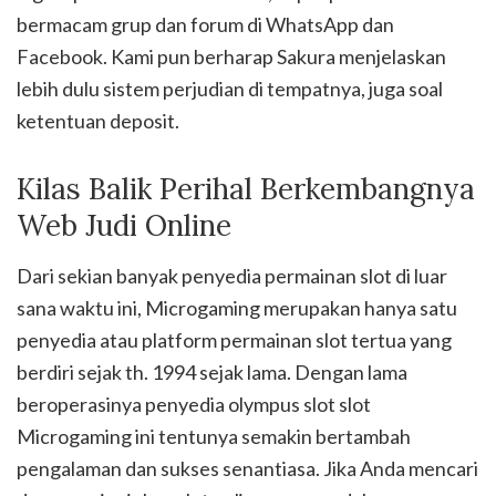
bermacam grup dan forum di WhatsApp dan
Facebook. Kami pun berharap Sakura menjelaskan
lebih dulu sistem perjudian di tempatnya, juga soal
ketentuan deposit.
Kilas Balik Perihal Berkembangnya
Web Judi Online
Dari sekian banyak penyedia permainan slot di luar
sana waktu ini, Microgaming merupakan hanya satu
penyedia atau platform permainan slot tertua yang
berdiri sejak th. 1994 sejak lama. Dengan lama
beroperasinya penyedia olympus slot slot
Microgaming ini tentunya semakin bertambah
pengalaman dan sukses senantiasa. Jika Anda mencari