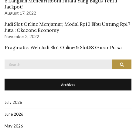
6 Langkah Mencari Room Fafafa Yang Bagus Tentu
Jackpot!
August 17, 2022
Judi Slot Online Menjamur, Modal Rp10 Ribu Untung Rp17
Juta : Okezone Economy
November 2, 2022
Pragmatic: Web Judi Slot Online & Slot88 Gacor Pulsa
Search
Search
for:
Archives
July 2026
June 2026
May 2026