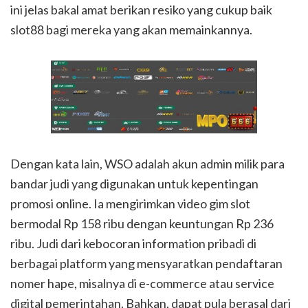
ini jelas bakal amat berikan resiko yang cukup baik
slot88 bagi mereka yang akan memainkannya.
Dengan kata lain, WSO adalah akun admin milik para
bandar judi yang digunakan untuk kepentingan
promosi online. Ia mengirimkan video gim slot
bermodal Rp 158 ribu dengan keuntungan Rp 236
ribu. Judi dari kebocoran information pribadi di
berbagai platform yang mensyaratkan pendaftaran
nomer hape, misalnya di e-commerce atau service
digital pemerintahan. Bahkan, dapat pula berasal dari