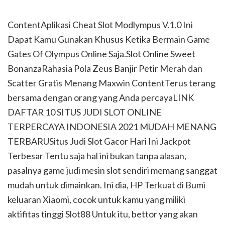
ContentAplikasi Cheat Slot Modlympus V.1.0 Ini
Dapat Kamu Gunakan Khusus Ketika Bermain Game
Gates Of Olympus Online Saja.Slot Online Sweet
BonanzaRahasia Pola Zeus Banjir Petir Merah dan
Scatter Gratis Menang Maxwin ContentTerus terang
bersama dengan orang yang Anda percayaLINK
DAFTAR 10 SITUS JUDI SLOT ONLINE
TERPERCAYA INDONESIA 2021 MUDAH MENANG
TERBARUSitus Judi Slot Gacor Hari Ini Jackpot
Terbesar Tentu saja hal ini bukan tanpa alasan,
pasalnya game judi mesin slot sendiri memang sanggat
mudah untuk dimainkan. Ini dia, HP Terkuat di Bumi
keluaran Xiaomi, cocok untuk kamu yang miliki
aktifitas tinggi Slot88 Untuk itu, bettor yang akan