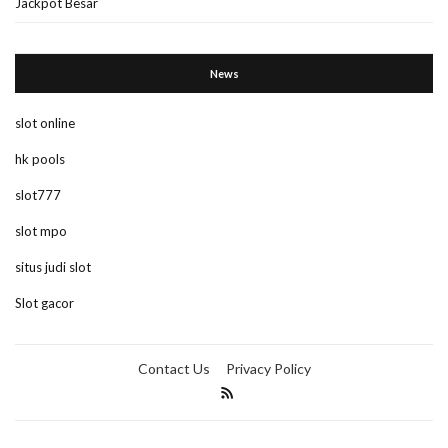
Jackpot Besar
News
slot online
hk pools
slot777
slot mpo
situs judi slot
Slot gacor
Contact Us
Privacy Policy