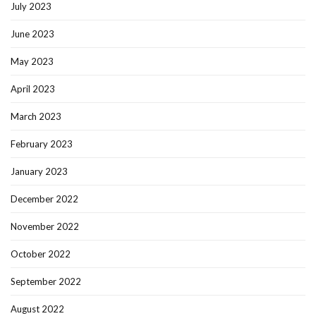
July 2023
June 2023
May 2023
April 2023
March 2023
February 2023
January 2023
December 2022
November 2022
October 2022
September 2022
August 2022