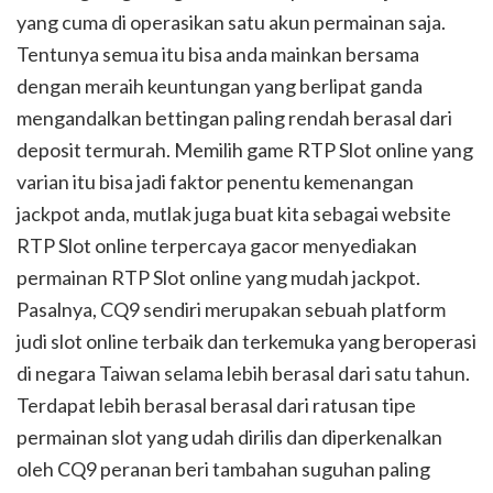
yang cuma di operasikan satu akun permainan saja.
Tentunya semua itu bisa anda mainkan bersama
dengan meraih keuntungan yang berlipat ganda
mengandalkan bettingan paling rendah berasal dari
deposit termurah. Memilih game RTP Slot online yang
varian itu bisa jadi faktor penentu kemenangan
jackpot anda, mutlak juga buat kita sebagai website
RTP Slot online terpercaya gacor menyediakan
permainan RTP Slot online yang mudah jackpot.
Pasalnya, CQ9 sendiri merupakan sebuah platform
judi slot online terbaik dan terkemuka yang beroperasi
di negara Taiwan selama lebih berasal dari satu tahun.
Terdapat lebih berasal berasal dari ratusan tipe
permainan slot yang udah dirilis dan diperkenalkan
oleh CQ9 peranan beri tambahan suguhan paling