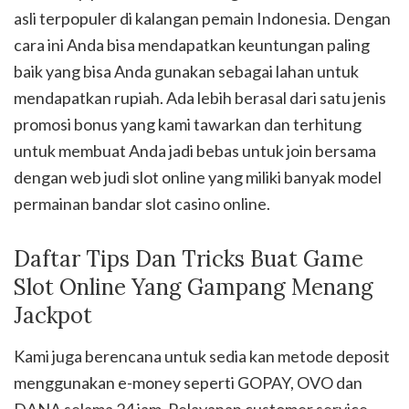
asli terpopuler di kalangan pemain Indonesia. Dengan
cara ini Anda bisa mendapatkan keuntungan paling
baik yang bisa Anda gunakan sebagai lahan untuk
mendapatkan rupiah. Ada lebih berasal dari satu jenis
promosi bonus yang kami tawarkan dan terhitung
untuk membuat Anda jadi bebas untuk join bersama
dengan web judi slot online yang miliki banyak model
permainan bandar slot casino online.
Daftar Tips Dan Tricks Buat Game
Slot Online Yang Gampang Menang
Jackpot
Kami juga berencana untuk sedia kan metode deposit
menggunakan e-money seperti GOPAY, OVO dan