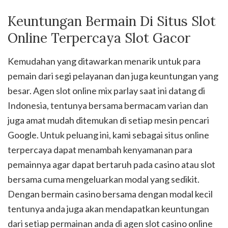
Keuntungan Bermain Di Situs Slot
Online Terpercaya Slot Gacor
Kemudahan yang ditawarkan menarik untuk para
pemain dari segi pelayanan dan juga keuntungan yang
besar. Agen slot online mix parlay saat ini datang di
Indonesia, tentunya bersama bermacam varian dan
juga amat mudah ditemukan di setiap mesin pencari
Google. Untuk peluang ini, kami sebagai situs online
terpercaya dapat menambah kenyamanan para
pemainnya agar dapat bertaruh pada casino atau slot
bersama cuma mengeluarkan modal yang sedikit.
Dengan bermain casino bersama dengan modal kecil
tentunya anda juga akan mendapatkan keuntungan
dari setiap permainan anda di agen slot casino online