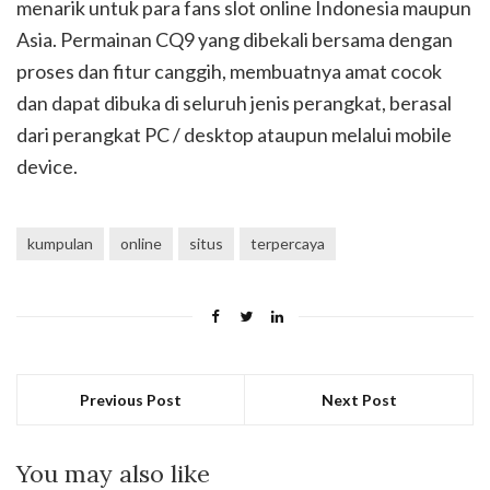
menarik untuk para fans slot online Indonesia maupun
Asia. Permainan CQ9 yang dibekali bersama dengan
proses dan fitur canggih, membuatnya amat cocok
dan dapat dibuka di seluruh jenis perangkat, berasal
dari perangkat PC / desktop ataupun melalui mobile
device.
kumpulan
online
situs
terpercaya
Previous Post
Next Post
You may also like