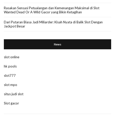
Rasakan Sensasi Petualangan dan Kemenangan Maksimal di Slot
Wanted Dead Or A Wild Gacor yang Bikin Ketagihan
Dari Putaran Biasa Jadi Miliarder: Kisah Nyata di Balik Slot Dengan
Jackpot Besar
News
slot online
hk pools
slot777
slot mpo
situs judi slot
Slot gacor