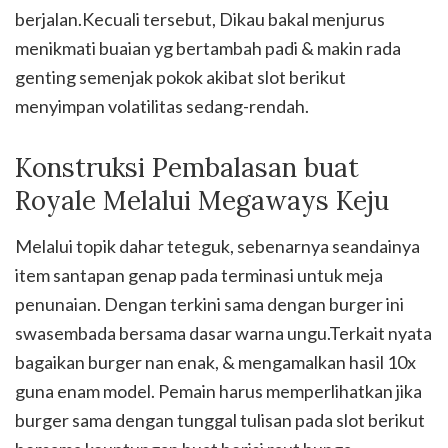
berjalan.Kecuali tersebut, Dikau bakal menjurus
menikmati buaian yg bertambah padi & makin rada
genting semenjak pokok akibat slot berikut
menyimpan volatilitas sedang-rendah.
Konstruksi Pembalasan buat
Royale Melalui Megaways Keju
Melalui topik dahar teteguk, sebenarnya seandainya
item santapan genap pada terminasi untuk meja
penunaian. Dengan terkini sama dengan burger ini
swasembada bersama dasar warna ungu.Terkait nyata
bagaikan burger nan enak, & mengamalkan hasil 10x
guna enam model. Pemain harus memperlihatkan jika
burger sama dengan tunggal tulisan pada slot berikut