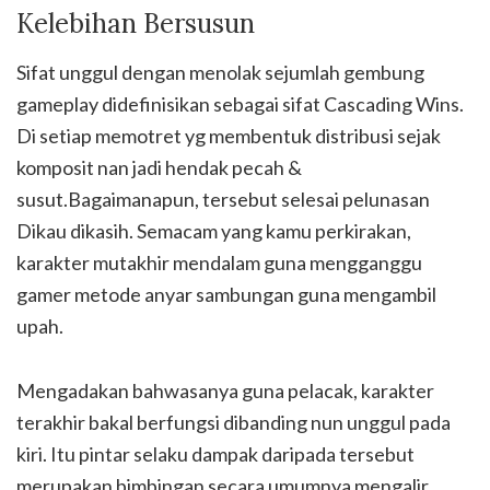
Kelebihan Bersusun
Sifat unggul dengan menolak sejumlah gembung
gameplay didefinisikan sebagai sifat Cascading Wins.
Di setiap memotret yg membentuk distribusi sejak
komposit nan jadi hendak pecah &
susut.Bagaimanapun, tersebut selesai pelunasan
Dikau dikasih. Semacam yang kamu perkirakan,
karakter mutakhir mendalam guna mengganggu
gamer metode anyar sambungan guna mengambil
upah.
Mengadakan bahwasanya guna pelacak, karakter
terakhir bakal berfungsi dibanding nun unggul pada
kiri. Itu pintar selaku dampak daripada tersebut
merupakan bimbingan secara umumnya mengalir.