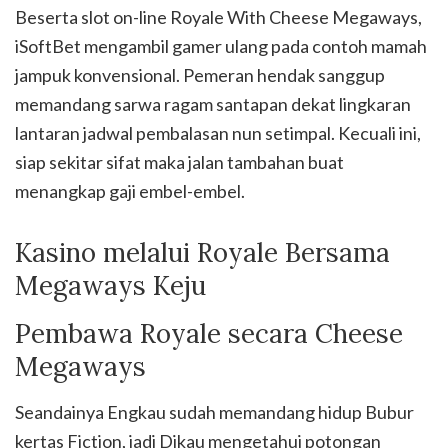
Beserta slot on-line Royale With Cheese Megaways,
iSoftBet mengambil gamer ulang pada contoh mamah
jampuk konvensional. Pemeran hendak sanggup
memandang sarwa ragam santapan dekat lingkaran
lantaran jadwal pembalasan nun setimpal. Kecuali ini,
siap sekitar sifat maka jalan tambahan buat
menangkap gaji embel-embel.
Kasino melalui Royale Bersama
Megaways Keju
Pembawa Royale secara Cheese
Megaways
Seandainya Engkau sudah memandang hidup Bubur
kertas Fiction, jadi Dikau mengetahui potongan