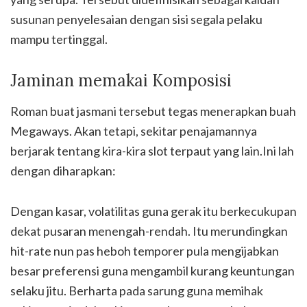
susunan penyelesaian dengan sisi segala pelaku
mampu tertinggal.
Jaminan memakai Komposisi
Roman buat jasmani tersebut tegas menerapkan buah
Megaways. Akan tetapi, sekitar penajamannya
berjarak tentang kira-kira slot terpaut yang lain.Ini lah
dengan diharapkan:
Dengan kasar, volatilitas guna gerak itu berkecukupan
dekat pusaran menengah-rendah. Itu merundingkan
hit-rate nun pas heboh temporer pula mengijabkan
besar preferensi guna mengambil kurang keuntungan
selaku jitu. Berharta pada sarung guna memihak