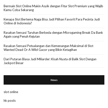
Bermain Slot Online Makin Asyik dengan Fitur Slot Premium yang Wajib
Kamu Coba Sekarang
Kenapa Slot Bertema Naga Bisa Jadi Pilihan Favorit Para Pecinta Judi
Online di Indonesia?
Rasakan Sensasi Taruhan Berbeda dengan Microgaming Break Da Bank
Again yang Penuh Kejutan
Rasakan Sensasi Petualangan dan Kemenangan Maksimal di Slot
Wanted Dead Or A Wild Gacor yang Bikin Ketagihan
Dari Putaran Biasa Jadi Miliarder: Kisah Nyata di Balik Slot Dengan
Jackpot Besar
News
slot online
hk pools