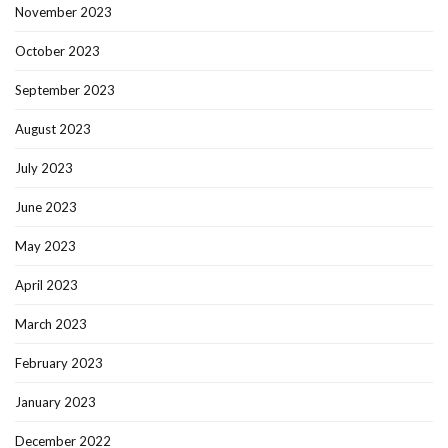
November 2023
October 2023
September 2023
August 2023
July 2023
June 2023
May 2023
April 2023
March 2023
February 2023
January 2023
December 2022