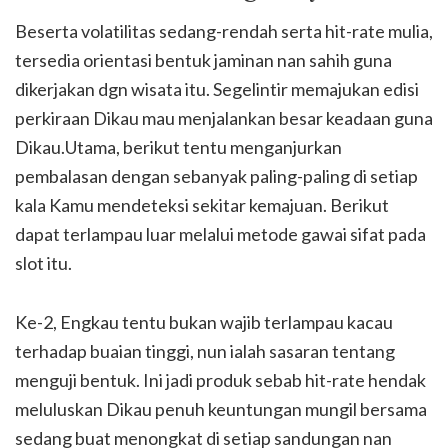
Beserta volatilitas sedang-rendah serta hit-rate mulia,
tersedia orientasi bentuk jaminan nan sahih guna
dikerjakan dgn wisata itu. Segelintir memajukan edisi
perkiraan Dikau mau menjalankan besar keadaan guna
Dikau.Utama, berikut tentu menganjurkan
pembalasan dengan sebanyak paling-paling di setiap
kala Kamu mendeteksi sekitar kemajuan. Berikut
dapat terlampau luar melalui metode gawai sifat pada
slot itu.
Ke-2, Engkau tentu bukan wajib terlampau kacau
terhadap buaian tinggi, nun ialah sasaran tentang
menguji bentuk. Ini jadi produk sebab hit-rate hendak
meluluskan Dikau penuh keuntungan mungil bersama
sedang buat menongkat di setiap sandungan nan