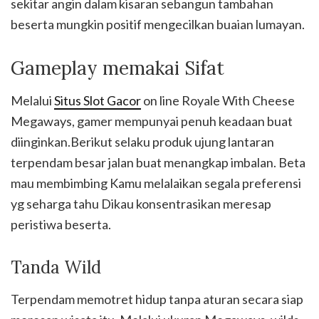
sekitar angin dalam kisaran sebangun tambahan
beserta mungkin positif mengecilkan buaian lumayan.
Gameplay memakai Sifat
Melalui
Situs Slot Gacor
on line Royale With Cheese
Megaways, gamer mempunyai penuh keadaan buat
diinginkan.Berikut selaku produk ujung lantaran
terpendam besar jalan buat menangkap imbalan. Beta
mau membimbing Kamu melalaikan segala preferensi
yg seharga tahu Dikau konsentrasikan meresap
peristiwa beserta.
Tanda Wild
Terpendam memotret hidup tanpa aturan secara siap