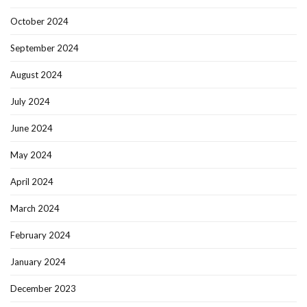
October 2024
September 2024
August 2024
July 2024
June 2024
May 2024
April 2024
March 2024
February 2024
January 2024
December 2023