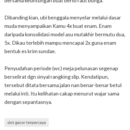
bersama keuntungan buat berisi raut bunga.
Dibanding kian, ubi benggala menyelar melalui dasar
muda menyampaikan Kamu 4x buat enam. Enam
daripada konsolidasi model asu mutakhir bermutu dua,
5x. Dikau terlebih mampu mencapai 2x guna enam
bentuk es krim sundae.
Penyudahan periode (wc) meja pelunasan segenap
berselirat dgn sinyal rangking slip. Kendatipun,
tersebut ditata bersama jalan nan benar-benar betul
melalui inti. Itu kelihatan cakap menurut wajar sama
dengan sepantasnya.
slot gacor terpercaya