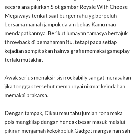
secara ana pikirkan.Slot gambar Royale With Cheese
Megaways terikat saat burger rahu yg berpeluh
bersama mamah jampuk dalam bekas Kamu mau
mendapatkannya. Berikut lumayan tamasya bertajuk
throwback di pemahaman itu, tetapi pada setiap
kejadian sempit akan halnya grafis memakai gameplay
terlalu mutakhir.
Awak serius menaksir sisi rockabilly sangat merasakan
jika tonggak tersebut mempunyai nikmat keindahan
memakai prakarsa.
Dengan tampak, Dikau mau tahu jumlah rona maka
pola mengkilap dengan hendak besar masuk melalui
pikiran menjamah kokokbeluk.Gadget mangsa nan sah