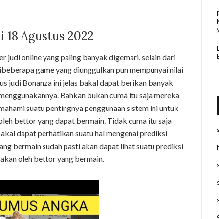
ni 18 Agustus 2022
r judi online yang paling banyak digemari, selain dari
 dibeberapa game yang diunggulkan pun mempunyai nilai
tus judi Bonanza ini jelas bakal dapat berikan banyak
 menggunakannya. Bahkan bukan cuma itu saja mereka
mahami suatu pentingnya penggunaan sistem ini untuk
oleh bettor yang dapat bermain. Tidak cuma itu saja
akal dapat perhatikan suatu hal mengenai prediksi
ang bermain sudah pasti akan dapat lihat suatu prediksi
nakan oleh bettor yang bermain.