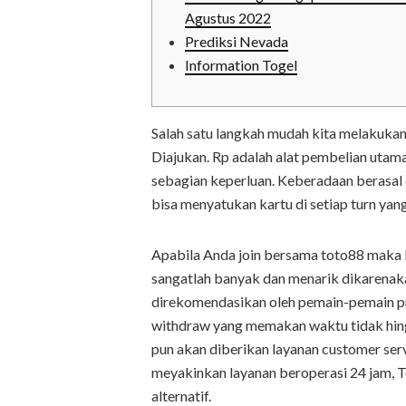
Agustus 2022
Prediksi Nevada
Information Togel
Salah satu langkah mudah kita melakukan
Diajukan. Rp adalah alat pembelian utam
sebagian keperluan. Keberadaan berasal da
bisa menyatukan kartu di setiap turn yang
Apabila Anda join bersama toto88 maka k
sangatlah banyak dan menarik dikarenaka
direkomendasikan oleh pemain-pemain pr
withdraw yang memakan waktu tidak hingga
pun akan diberikan layanan customer ser
meyakinkan layanan beroperasi 24 jam, T
alternatif.