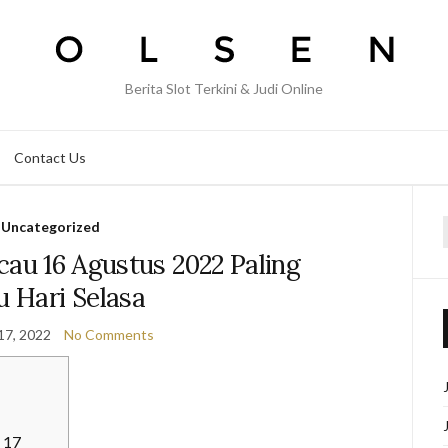
Berita Slot Terkini & Judi Online
Contact Us
Uncategorized
f
cau 16 Agustus 2022 Paling
u Hari Selasa
17, 2022
No Comments
 17