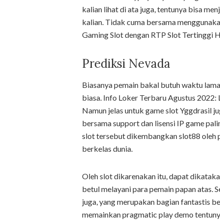
kalian lihat di ata juga, tentunya bisa m
kalian. Tidak cuma bersama menggunakan
Gaming Slot dengan RTP Slot Tertinggi Ha
Prediksi Nevada
Biasanya pemain bakal butuh waktu lam
biasa. Info Loker Terbaru Agustus 2022
Namun jelas untuk game slot Yggdrasil j
bersama support dan lisensi IP game pali
slot tersebut dikembangkan slot88 oleh 
berkelas dunia.
Oleh slot dikarenakan itu, dapat dikata
betul melayani para pemain papan atas. S
juga, yang merupakan bagian fantastis b
memainkan pragmatic play demo tentunya