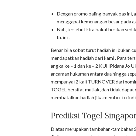
Dengan promo paling banyak pas ini, a
menggapai kemenangan besar pada agen
Nah, tersebut kita bakal berikan sedi
th. ini .
Benar bila sobat turut hadiah ini bukan 
mendapatkan hadiah dari kami . Para ter
angka ke – 1 dan ke – 2 KUHPidana Jo UU
ancaman hukuman antara dua hingga sepul
mempunyai 2 kali TURNOVER dari nomina
TOGEL bersifat mutlak, dan tidak dapa
membatalkan hadiah jika member terindi
Prediksi Togel Singapo
Diatas merupakan tambahan-tambahan Slo