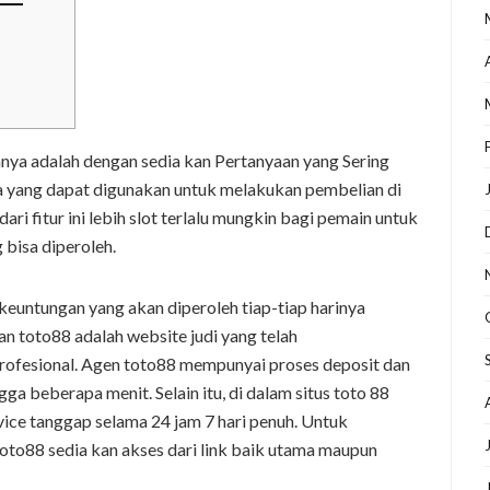
nya adalah dengan sedia kan Pertanyaan yang Sering
a yang dapat digunakan untuk melakukan pembelian di
ri fitur ini lebih slot terlalu mungkin bagi pemain untuk
 bisa diperoleh.
euntungan yang akan diperoleh tiap-tiap harinya
n toto88 adalah website judi yang telah
ofesional. Agen toto88 mempunyai proses deposit dan
 beberapa menit. Selain itu, di dalam situs toto 88
vice tanggap selama 24 jam 7 hari penuh. Untuk
oto88 sedia kan akses dari link baik utama maupun