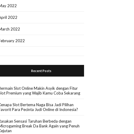
May 2022
April 2022
March 2022
February 2022
Recent Posts
Bermain Slot Online Makin Asyik dengan Fitur
Slot Premium yang Wajib Kamu Coba Sekarang
Kenapa Slot Bertema Naga Bisa Jadi Pilihan
Favorit Para Pecinta Judi Online di Indonesia?
Rasakan Sensasi Taruhan Berbeda dengan
Microgaming Break Da Bank Again yang Penuh
Kejutan