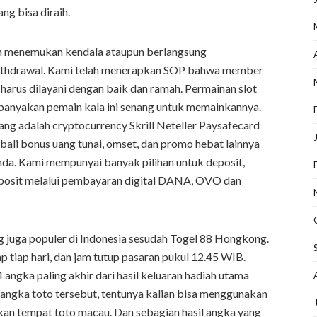
ng bisa diraih.
an menemukan kendala ataupun berlangsung
ithdrawal. Kami telah menerapkan SOP bahwa member
 harus dilayani dengan baik dan ramah. Permainan slot
banyakan pemain kala ini senang untuk memainkannya.
uang adalah cryptocurrency Skrill Neteller Paysafecard
embali bonus uang tunai, omset, dan promo hebat lainnya
nda. Kami mempunyai banyak pilihan untuk deposit,
deposit melalui pembayaran digital DANA, OVO dan
 juga populer di Indonesia sesudah Togel 88 Hongkong.
ap tiap hari, dan jam tutup pasaran pukul 12.45 WIB.
 angka paling akhir dari hasil keluaran hadiah utama
ngka toto tersebut, tentunya kalian bisa menggunakan
akan tempat toto macau. Dan sebagian hasil angka yang