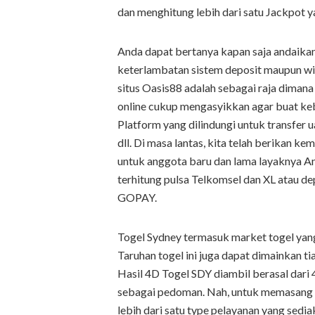
dan menghitung lebih dari satu Jackpot ya
Anda dapat bertanya kapan saja andaik
keterlambatan sistem deposit maupun w
situs Oasis88 adalah sebagai raja dimana
online cukup mengasyikkan agar buat ke
Platform yang dilindungi untuk transfer 
dll. Di masa lantas, kita telah berikan k
untuk anggota baru dan lama layaknya A
terhitung pulsa Telkomsel dan XL atau 
GOPAY.
Togel Sydney termasuk market togel yang
Taruhan togel ini juga dapat dimainkan ti
Hasil 4D Togel SDY diambil berasal dari 4
sebagai pedoman. Nah, untuk memasang a
lebih dari satu type pelayanan yang sedi