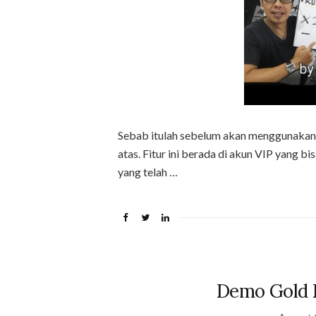
Sebab itulah sebelum akan menggunakan 
atas. Fitur ini berada di akun VIP yang 
yang telah …
Demo Gold D