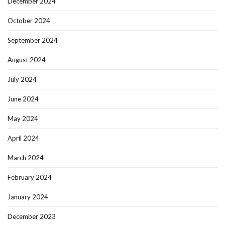
December 2024
October 2024
September 2024
August 2024
July 2024
June 2024
May 2024
April 2024
March 2024
February 2024
January 2024
December 2023