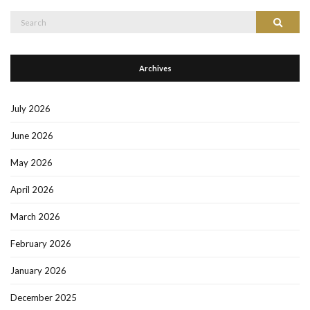
Search
Search
for:
Archives
July 2026
June 2026
May 2026
April 2026
March 2026
February 2026
January 2026
December 2025