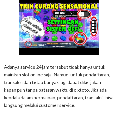
Adanya service 24 jam tersebut tidak hanya untuk
mainkan slot online saja. Namun, untuk pendaftaran,
transaksi dan tetap banyak lagi dapat dikerjakan
kapan pun tanpa batasan waktu di olxtoto. Jika ada
kendala dalam permainan, pendaftaran, transaksi, bisa
langsung melalui customer service.