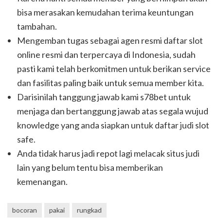
bisa merasakan kemudahan terima keuntungan
tambahan.
Mengemban tugas sebagai agen resmi daftar slot
online resmi dan terpercaya di Indonesia, sudah
pasti kami telah berkomitmen untuk berikan service
dan fasilitas paling baik untuk semua member kita.
Darisinilah tanggung jawab kami s78bet untuk
menjaga dan bertanggung jawab atas segala wujud
knowledge yang anda siapkan untuk daftar judi slot
safe.
Anda tidak harus jadi repot lagi melacak situs judi
lain yang belum tentu bisa memberikan
kemenangan.
bocoran
pakai
rungkad