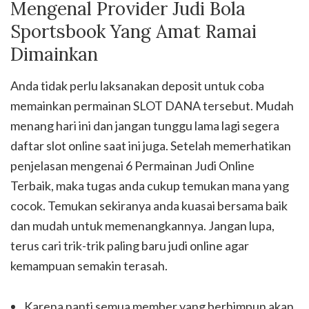
Mengenal Provider Judi Bola
Sportsbook Yang Amat Ramai
Dimainkan
Anda tidak perlu laksanakan deposit untuk coba
memainkan permainan SLOT DANA tersebut. Mudah
menang hari ini dan jangan tunggu lama lagi segera
daftar slot online saat ini juga. Setelah memerhatikan
penjelasan mengenai 6 Permainan Judi Online
Terbaik, maka tugas anda cukup temukan mana yang
cocok. Temukan sekiranya anda kuasai bersama baik
dan mudah untuk memenangkannya. Jangan lupa,
terus cari trik-trik paling baru judi online agar
kemampuan semakin terasah.
Karena nanti semua member yang berhimpun akan