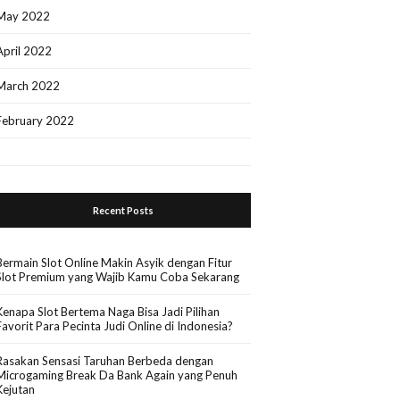
May 2022
April 2022
March 2022
February 2022
Recent Posts
Bermain Slot Online Makin Asyik dengan Fitur
Slot Premium yang Wajib Kamu Coba Sekarang
Kenapa Slot Bertema Naga Bisa Jadi Pilihan
Favorit Para Pecinta Judi Online di Indonesia?
Rasakan Sensasi Taruhan Berbeda dengan
Microgaming Break Da Bank Again yang Penuh
Kejutan