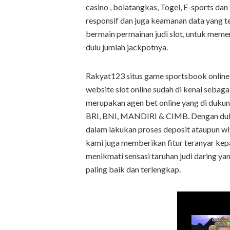
casino , bolatangkas, Togel, E-sports d
responsif dan juga keamanan data yang te
bermain permainan judi slot, untuk mem
dulu jumlah jackpotnya.
Rakyat123 situs game sportsbook online 
website slot online sudah di kenal sebaga
merupakan agen bet online yang di dukung
BRI, BNI, MANDIRI & CIMB. Dengan duk
dalam lakukan proses deposit ataupun wit
kami juga memberikan fitur teranyar kep
menikmati sensasi taruhan judi daring y
paling baik dan terlengkap.