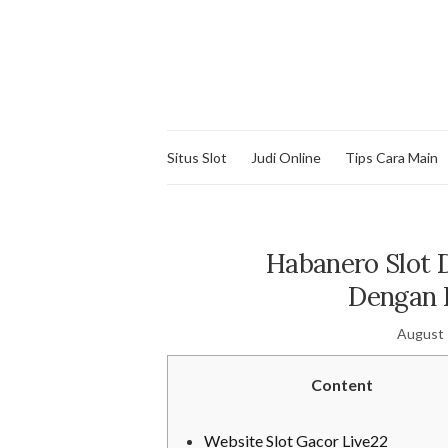
Situs Slot
Judi Online
Tips Cara Main
Habanero Slot D
Dengan R
August 
Content
Website Slot Gacor Live22