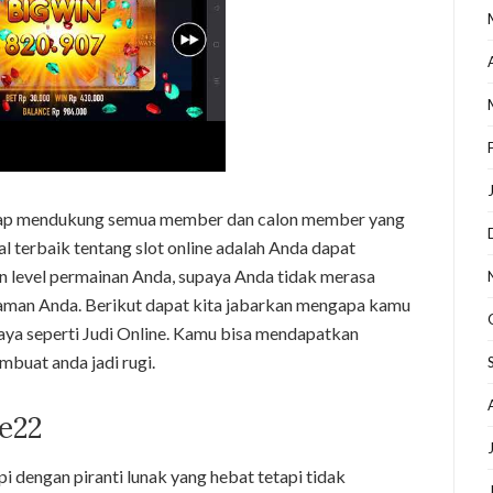
 siap mendukung semua member dan calon member yang
Hal terbaik tentang slot online adalah Anda dapat
 level permainan Anda, supaya Anda tidak merasa
yaman Anda. Berikut dapat kita jabarkan mengapa kamu
ercaya seperti Judi Online. Kamu bisa mendapatkan
mbuat anda jadi rugi.
e22
i dengan piranti lunak yang hebat tetapi tidak