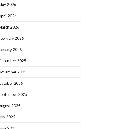
May 2026
April 2026
March 2026
February 2026
January 2026
December 2025
November 2025
October 2025
September 2025
August 2025
July 2025
June 2025