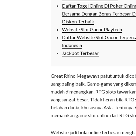
Daftar Togel Online Di Poker Onlin
Bersama Dengan Bonus Terbesar D
Diskon Terbaik
Website Slot Gacor Playtech
Daftar Website Slot Gacor Terperc
Indonesia
Jackpot Terbesar
Great Rhino Megaways patut untuk dicob
uang paling baik. Game-game yang dikem
mudah dimenangkan. RTG slots tawarka
yang sangat besar. Tidak heran bila RTG
belahan dunia, khususnya Asia. Tentunya
memainkan game slot online dari RTG slo
Website judi bola online terbesar mengha