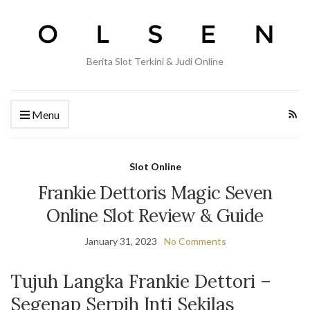
Berita Slot Terkini & Judi Online
Menu
Slot Online
Frankie Dettoris Magic Seven
Online Slot Review & Guide
January 31, 2023
No Comments
Tujuh Langka Frankie Dettori –
Segenap Serpih Inti Sekilas