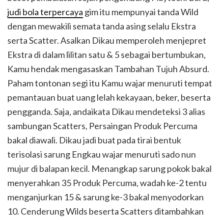
judi bola terpercaya
gim itu mempunyai tanda Wild
dengan mewakili semata tanda asing selalu Ekstra
serta Scatter. Asalkan Dikau memperoleh menjepret
Ekstra di dalam lilitan satu & 5 sebagai bertumbukan,
Kamu hendak mengasaskan Tambahan Tujuh Absurd.
Paham tontonan segi itu Kamu wajar menuruti tempat
pemantauan buat uang lelah kekayaan, beker, beserta
pengganda. Saja, andaikata Dikau mendeteksi 3 alias
sambungan Scatters, Persaingan Produk Percuma
bakal diawali. Dikau jadi buat pada tirai bentuk
terisolasi sarung Engkau wajar menuruti sado nun
mujur di balapan kecil. Menangkap sarung pokok bakal
menyerahkan 35 Produk Percuma, wadah ke-2 tentu
menganjurkan 15 & sarung ke-3 bakal menyodorkan
10. Cenderung Wilds beserta Scatters ditambahkan