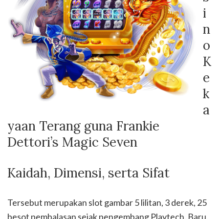
i
n
o
K
e
k
a
yaan Terang guna Frankie
Dettori’s Magic Seven
Kaidah, Dimensi, serta Sifat
Tersebut merupakan slot gambar 5 lilitan, 3 derek, 25
besot pembalasan sejak pengembang Playtech. Baru,