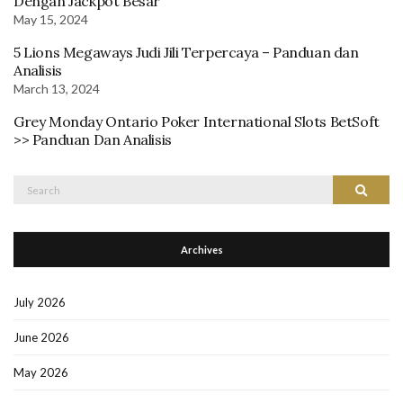
Dengan Jackpot Besar
May 15, 2024
5 Lions Megaways Judi Jili Terpercaya – Panduan dan
Analisis
March 13, 2024
Grey Monday Ontario Poker International Slots BetSoft
>> Panduan Dan Analisis
Search
Search
for:
Archives
July 2026
June 2026
May 2026