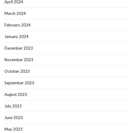
April 2024
March 2024
February 2024
January 2024
December 2023
November 2023
October 2023
September 2023
August 2023
July 2023
June 2023
May 2023