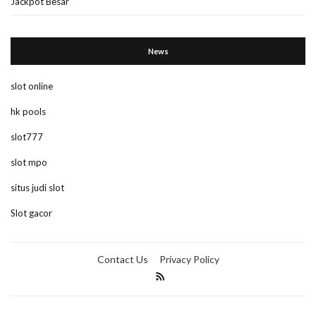
Jackpot Besar
News
slot online
hk pools
slot777
slot mpo
situs judi slot
Slot gacor
Contact Us
Privacy Policy