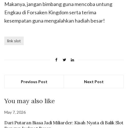
Makanya, jangan bimbang guna mencoba untung
Engkau di Forsaken Kingdom serta terima
kesempatan guna mengalahkan hadiah besar!
link slot
Previous Post
Next Post
You may also like
May 7, 2026
Dari Putaran Biasa Jadi Miliarder: Kisah Nyata di Balik Slot