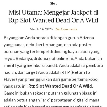
Slot
Misi Utama: Mengejar Jackpot di
Rtp Slot Wanted Dead Or A Wild
March 14, 2026
No Comments
Bayangkan Anda berada di tengah gurun Arizona
yang panas, debu berterbangan, dan ada poster
buronan yang tertempel di dinding kayu saloon yang
reyot. Bedanya, di dunia slot online ini, Anda bukanlah
sheriff yang memburu bandit. Anda adalah si pemburu
hadiah, dan target Anda adalah RTP (Return to
Player) yang menggiurkan dari game bertema koboi
yang satu ini:
Rtp Slot Wanted Dead Or A Wild
.
Game ini bukan sekadar putaran gulungan biasa; ini
adalah petualangan liar di perbatasan digital di mana
setiap spin bisa berarti pertarungan sengit atau harta