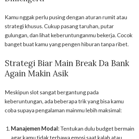
Kamu nggak perlu pusing dengan aturan rumit atau
strategi khusus. Cukup pasang taruhan, putar
gulungan, dan lihat keberuntunganmu bekerja. Cocok
banget buat kamu yang pengen hiburan tanpa ribet.
Strategi Biar Main Break Da Bank
Again Makin Asik
Meskipun slot sangat bergantung pada
keberuntungan, ada beberapa trik yang bisa kamu
coba supaya pengalaman mainmu lebih maksimal:
Manajemen Modal:
Tentukan dulu budget bermain
agar kamu tidak terbawa emosi saat kalah atau