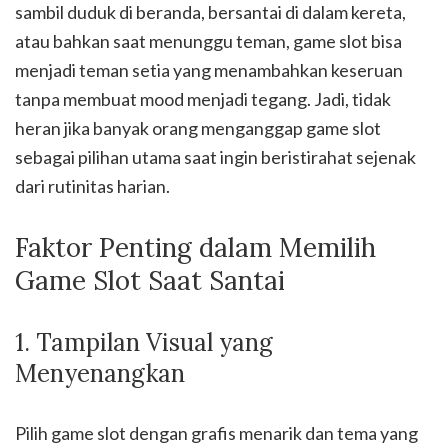
sambil duduk di beranda, bersantai di dalam kereta,
atau bahkan saat menunggu teman, game slot bisa
menjadi teman setia yang menambahkan keseruan
tanpa membuat mood menjadi tegang. Jadi, tidak
heran jika banyak orang menganggap game slot
sebagai pilihan utama saat ingin beristirahat sejenak
dari rutinitas harian.
Faktor Penting dalam Memilih
Game Slot Saat Santai
1. Tampilan Visual yang
Menyenangkan
Pilih game slot dengan grafis menarik dan tema yang