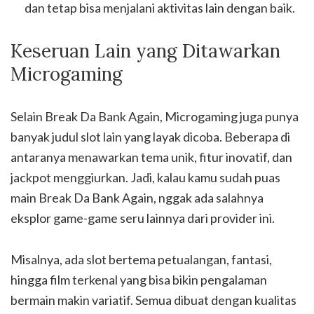
dan tetap bisa menjalani aktivitas lain dengan baik.
Keseruan Lain yang Ditawarkan
Microgaming
Selain Break Da Bank Again, Microgaming juga punya
banyak judul slot lain yang layak dicoba. Beberapa di
antaranya menawarkan tema unik, fitur inovatif, dan
jackpot menggiurkan. Jadi, kalau kamu sudah puas
main Break Da Bank Again, nggak ada salahnya
eksplor game-game seru lainnya dari provider ini.
Misalnya, ada slot bertema petualangan, fantasi,
hingga film terkenal yang bisa bikin pengalaman
bermain makin variatif. Semua dibuat dengan kualitas