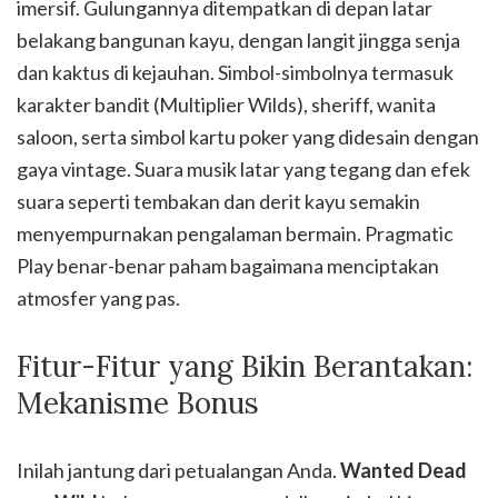
imersif. Gulungannya ditempatkan di depan latar
belakang bangunan kayu, dengan langit jingga senja
dan kaktus di kejauhan. Simbol-simbolnya termasuk
karakter bandit (Multiplier Wilds), sheriff, wanita
saloon, serta simbol kartu poker yang didesain dengan
gaya vintage. Suara musik latar yang tegang dan efek
suara seperti tembakan dan derit kayu semakin
menyempurnakan pengalaman bermain. Pragmatic
Play benar-benar paham bagaimana menciptakan
atmosfer yang pas.
Fitur-Fitur yang Bikin Berantakan:
Mekanisme Bonus
Inilah jantung dari petualangan Anda.
Wanted Dead