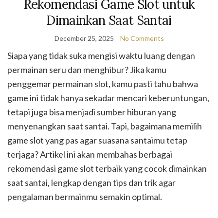
Rekomendasi Game Slot untuk
Dimainkan Saat Santai
December 25, 2025
No Comments
Siapa yang tidak suka mengisi waktu luang dengan
permainan seru dan menghibur? Jika kamu
penggemar permainan slot, kamu pasti tahu bahwa
game ini tidak hanya sekadar mencari keberuntungan,
tetapi juga bisa menjadi sumber hiburan yang
menyenangkan saat santai. Tapi, bagaimana memilih
game slot yang pas agar suasana santaimu tetap
terjaga? Artikel ini akan membahas berbagai
rekomendasi game slot terbaik yang cocok dimainkan
saat santai, lengkap dengan tips dan trik agar
pengalaman bermainmu semakin optimal.