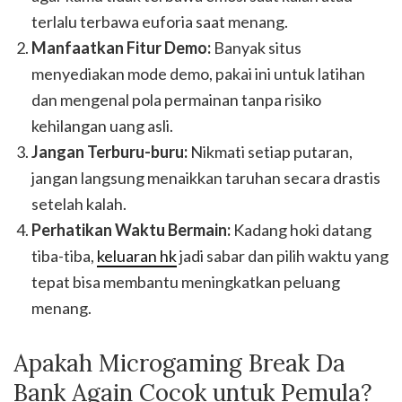
terlalu terbawa euforia saat menang.
Manfaatkan Fitur Demo:
Banyak situs
menyediakan mode demo, pakai ini untuk latihan
dan mengenal pola permainan tanpa risiko
kehilangan uang asli.
Jangan Terburu-buru:
Nikmati setiap putaran,
jangan langsung menaikkan taruhan secara drastis
setelah kalah.
Perhatikan Waktu Bermain:
Kadang hoki datang
tiba-tiba,
keluaran hk
jadi sabar dan pilih waktu yang
tepat bisa membantu meningkatkan peluang
menang.
Apakah Microgaming Break Da
Bank Again Cocok untuk Pemula?