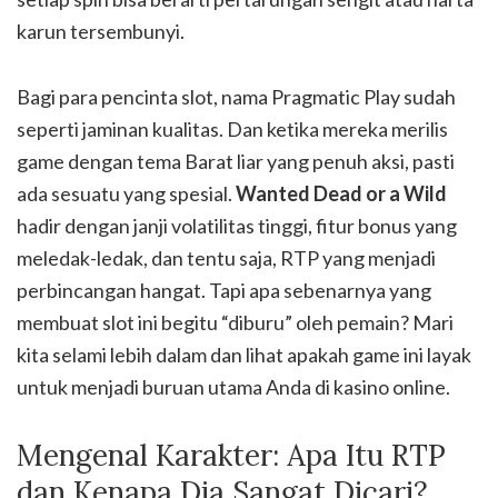
karun tersembunyi.
Bagi para pencinta slot, nama Pragmatic Play sudah
seperti jaminan kualitas. Dan ketika mereka merilis
game dengan tema Barat liar yang penuh aksi, pasti
ada sesuatu yang spesial.
Wanted Dead or a Wild
hadir dengan janji volatilitas tinggi, fitur bonus yang
meledak-ledak, dan tentu saja, RTP yang menjadi
perbincangan hangat. Tapi apa sebenarnya yang
membuat slot ini begitu “diburu” oleh pemain? Mari
kita selami lebih dalam dan lihat apakah game ini layak
untuk menjadi buruan utama Anda di kasino online.
Mengenal Karakter: Apa Itu RTP
dan Kenapa Dia Sangat Dicari?