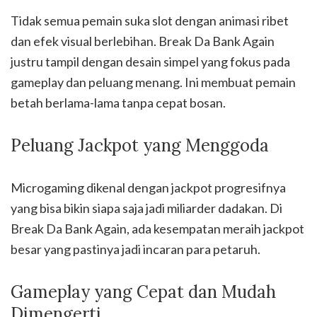
Tidak semua pemain suka slot dengan animasi ribet
dan efek visual berlebihan. Break Da Bank Again
justru tampil dengan desain simpel yang fokus pada
gameplay dan peluang menang. Ini membuat pemain
betah berlama-lama tanpa cepat bosan.
Peluang Jackpot yang Menggoda
Microgaming dikenal dengan jackpot progresifnya
yang bisa bikin siapa saja jadi miliarder dadakan. Di
Break Da Bank Again, ada kesempatan meraih jackpot
besar yang pastinya jadi incaran para petaruh.
Gameplay yang Cepat dan Mudah
Dimengerti