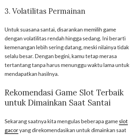
3. Volatilitas Permainan
Untuk suasana santai, disarankan memilih game
dengan volatilitas rendah hingga sedang. Ini berarti
kemenangan lebih sering datang, meski nilainya tidak
selalu besar. Dengan begini, kamu tetap merasa
tertantang tanpa harus menunggu waktu lama untuk
mendapatkan hasilnya.
Rekomendasi Game Slot Terbaik
untuk Dimainkan Saat Santai
Sekarang saatnya kita mengulas beberapa game
slot
gacor
yang direkomendasikan untuk dimainkan saat