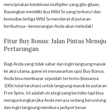
menciptakan kombinasi multiplier yang gila-gilaan.
Bayangkan memiliki dua Wild 5x yang terkunci dan
kemudian ketiga Wild 5x mendarat di putaran
berikutnya—kemenangan Anda akan meledak!
Fitur Buy Bonus: Jalan Pintas Menuju
Pertarungan
Bagi Anda yang tidak sabar dan ingin langsung masuk
ke aksi utama, game ini menawarkan opsi Buy Bonus.
Anda bisa membayar sejumlah tertentu (biasanya
100x total taruhan) untuk langsung masuk ke putaran
Free Spins. Ini adalah strategi yang berisiko tapi bisa
menguntungkan jika Anda merasa sedang beruntung
dan ingin langsung memburu jackpot besar.