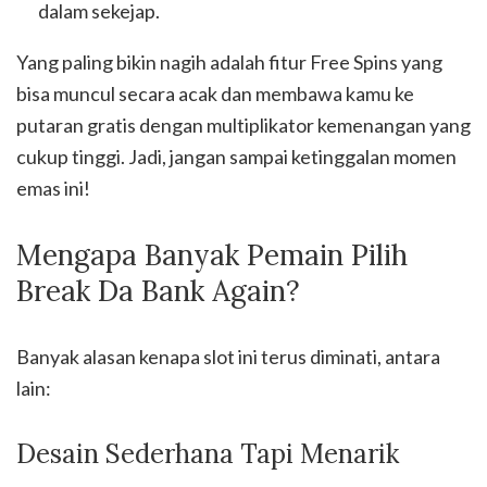
dalam sekejap.
Yang paling bikin nagih adalah fitur Free Spins yang
bisa muncul secara acak dan membawa kamu ke
putaran gratis dengan multiplikator kemenangan yang
cukup tinggi. Jadi, jangan sampai ketinggalan momen
emas ini!
Mengapa Banyak Pemain Pilih
Break Da Bank Again?
Banyak alasan kenapa slot ini terus diminati, antara
lain:
Desain Sederhana Tapi Menarik