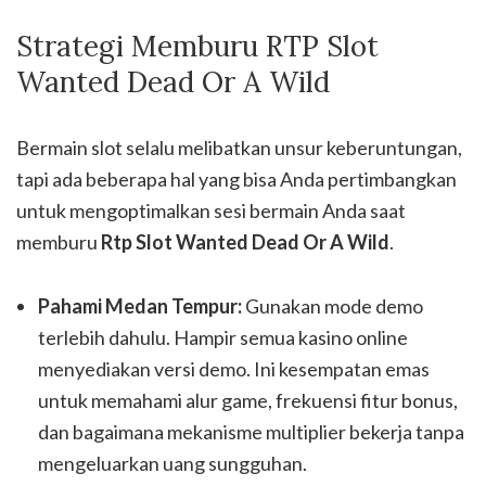
Strategi Memburu RTP Slot
Wanted Dead Or A Wild
Bermain slot selalu melibatkan unsur keberuntungan,
tapi ada beberapa hal yang bisa Anda pertimbangkan
untuk mengoptimalkan sesi bermain Anda saat
memburu
Rtp Slot Wanted Dead Or A Wild
.
Pahami Medan Tempur:
Gunakan mode demo
terlebih dahulu. Hampir semua kasino online
menyediakan versi demo. Ini kesempatan emas
untuk memahami alur game, frekuensi fitur bonus,
dan bagaimana mekanisme multiplier bekerja tanpa
mengeluarkan uang sungguhan.