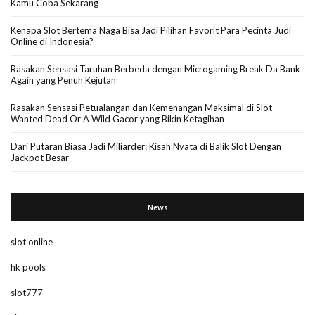
Kamu Coba Sekarang
Kenapa Slot Bertema Naga Bisa Jadi Pilihan Favorit Para Pecinta Judi
Online di Indonesia?
Rasakan Sensasi Taruhan Berbeda dengan Microgaming Break Da Bank
Again yang Penuh Kejutan
Rasakan Sensasi Petualangan dan Kemenangan Maksimal di Slot
Wanted Dead Or A Wild Gacor yang Bikin Ketagihan
Dari Putaran Biasa Jadi Miliarder: Kisah Nyata di Balik Slot Dengan
Jackpot Besar
News
slot online
hk pools
slot777