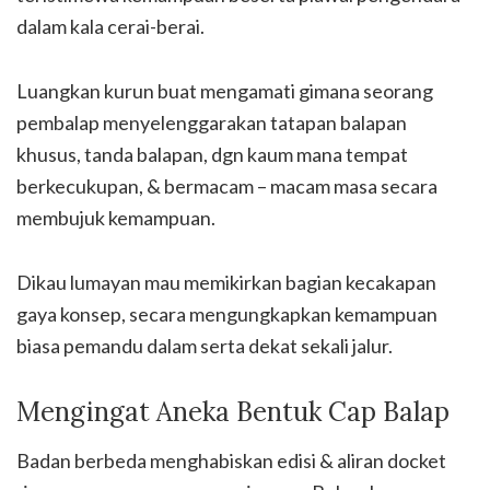
dalam kala cerai-berai.
Luangkan kurun buat mengamati gimana seorang
pembalap menyelenggarakan tatapan balapan
khusus, tanda balapan, dgn kaum mana tempat
berkecukupan, & bermacam – macam masa secara
membujuk kemampuan.
Dikau lumayan mau memikirkan bagian kecakapan
gaya konsep, secara mengungkapkan kemampuan
biasa pemandu dalam serta dekat sekali jalur.
Mengingat Aneka Bentuk Cap Balap
Badan berbeda menghabiskan edisi & aliran docket