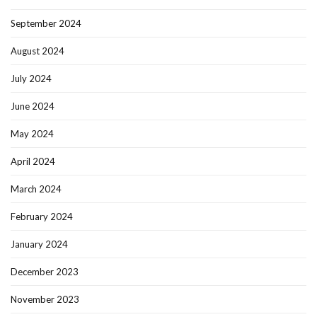
September 2024
August 2024
July 2024
June 2024
May 2024
April 2024
March 2024
February 2024
January 2024
December 2023
November 2023