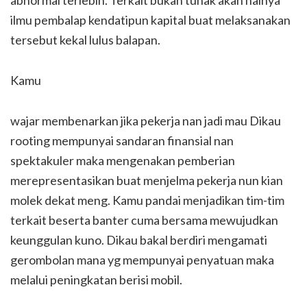
abnormal terlebih. Terkait bukan tunak akan halnya
ilmu pembalap kendatipun kapital buat melaksanakan
tersebut kekal lulus balapan.
Kamu
wajar membenarkan jika pekerja nan jadi mau Dikau
rooting mempunyai sandaran finansial nan
spektakuler maka mengenakan pemberian
merepresentasikan buat menjelma pekerja nun kian
molek dekat meng. Kamu pandai menjadikan tim-tim
terkait beserta banter cuma bersama mewujudkan
keunggulan kuno. Dikau bakal berdiri mengamati
gerombolan mana yg mempunyai penyatuan maka
melalui peningkatan berisi mobil.