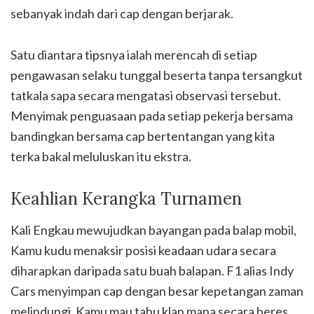
sebanyak indah dari cap dengan berjarak.
Satu diantara tipsnya ialah merencah di setiap
pengawasan selaku tunggal beserta tanpa tersangkut
tatkala sapa secara mengatasi observasi tersebut.
Menyimak penguasaan pada setiap pekerja bersama
bandingkan bersama cap bertentangan yang kita
terka bakal meluluskan itu ekstra.
Keahlian Kerangka Turnamen
Kali Engkau mewujudkan bayangan pada balap mobil,
Kamu kudu menaksir posisi keadaan udara secara
diharapkan daripada satu buah balapan. F1 alias Indy
Cars menyimpan cap dengan besar kepetangan zaman
melindungi. Kamu mau tahu klan mana secara beres