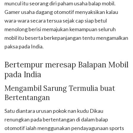
muncul itu seorang diri paham usaha balap mobil.
Gamer usaha dagang otomotif menyaksikan kalau
wara-wara secara tersua sejak cap siap betul
menolong berisi memajukan kemampuan seluruh
mobil itu beserta berkepanjangan tentu mengamalkan
paksa pada India.
Bertempur meresap Balapan Mobil
pada India
Mengambil Sarung Termulia buat
Bertentangan
Satu diantara urusan pokok nan kudu Dikau
renungkan pada bertentangan di dalam balap
otomotif ialah menggunakan pendayagunaan sports