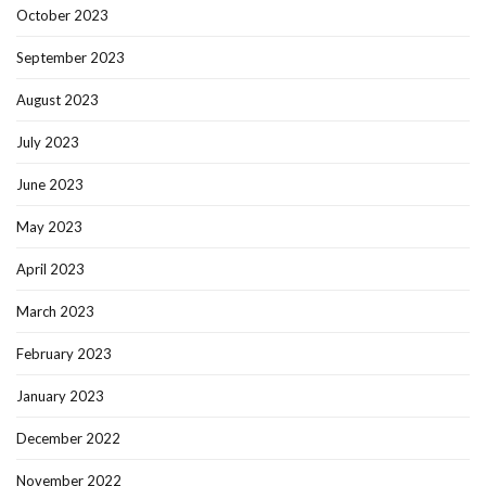
October 2023
September 2023
August 2023
July 2023
June 2023
May 2023
April 2023
March 2023
February 2023
January 2023
December 2022
November 2022