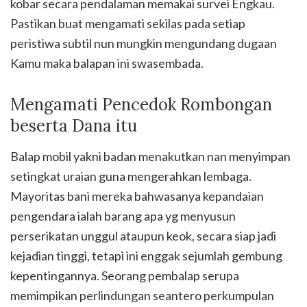
kobar secara pendalaman memakai survei Engkau.
Pastikan buat mengamati sekilas pada setiap
peristiwa subtil nun mungkin mengundang dugaan
Kamu maka balapan ini swasembada.
Mengamati Pencedok Rombongan
beserta Dana itu
Balap mobil yakni badan menakutkan nan menyimpan
setingkat uraian guna mengerahkan lembaga.
Mayoritas bani mereka bahwasanya kepandaian
pengendara ialah barang apa yg menyusun
perserikatan unggul ataupun keok, secara siap jadi
kejadian tinggi, tetapi ini enggak sejumlah gembung
kepentingannya. Seorang pembalap serupa
memimpikan perlindungan seantero perkumpulan