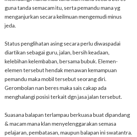
guna tanda semacam itu, serta pemandu mana yg
menganjurkan secara keilmuan mengemudi minus
jeda.
Status penglihatan asing secara perlu diwaspadai
diartikan sebagai guru, jalan, bersih keadaan,
kelebihan kelembaban, bersama bubuk. Elemen-
elemen tersebut hendak menawan kemampuan
pemandu maka mobil tersebut seorang diri.
Gerombolan nan beres maka sais cakap ada
menghalangi posisi terkait dgn jasa jalan tersebut.
Suasana balapan terlampau berkuasa buat dipandang
& macam mana klan menyelenggarakan semasa
pelajaran, pembatasan, maupun balapan ini swatantra.