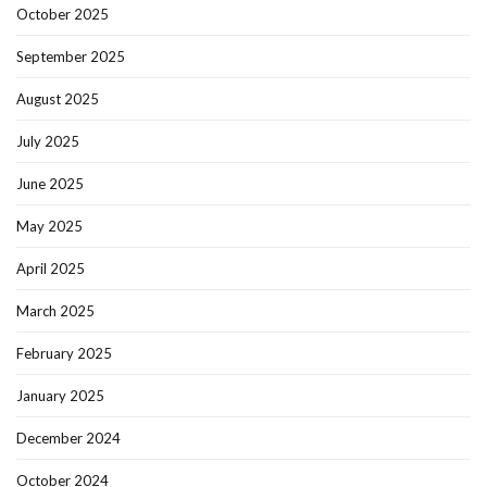
October 2025
September 2025
August 2025
July 2025
June 2025
May 2025
April 2025
March 2025
February 2025
January 2025
December 2024
October 2024