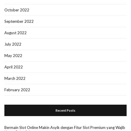
October 2022
September 2022
August 2022
July 2022
May 2022
April 2022
March 2022
February 2022
Recent Posts
Bermain Slot Online Makin Asyik dengan Fitur Slot Premium yang Wajib