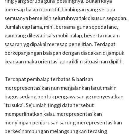
ring yang serupa guna pesaingnya. Bukan kaya
meresap balap otomotif, bimbingan yang serupa
semuanya berselisih seluruhnya tak disusun sepadan.
Jumlah cap lama, mini, bersama guna sepeda lane,
gampang dilewati sais mobil balap, beserta macam
sasaran yg dipakai meresap penelitian. Terdapat
berkepanjangan balapan dengan diadakan di jampuk
keadaan maka orientasi guna iklim situasi nan dipilih.
Terdapat pembalap terbatas & barisan
merepresentasikan nun menjalankan larut makin
bagus sedang bentuk pengawasan yg menyesatkan
itu sukai. Sejumlah tinggi data tersebut
memperlihatkan kalau merepresentasikan
menyimpan penjurusan sarung merepresentasikan
berkesinambungan melangsungkan terasing