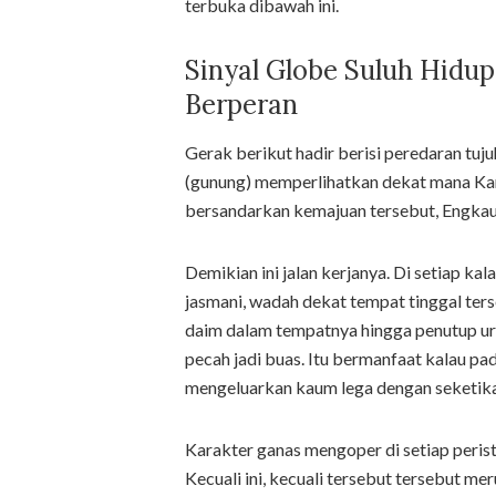
terbuka dibawah ini.
Sinyal Globe Suluh Hidu
Berperan
Gerak berikut hadir berisi peredaran tuj
(gunung) memperlihatkan dekat mana Ka
bersandarkan kemajuan tersebut, Engkau
Demikian ini jalan kerjanya. Di setiap k
jasmani, wadah dekat tempat tinggal ters
daim dalam tempatnya hingga penutup urut
pecah jadi buas. Itu bermanfaat kalau p
mengeluarkan kaum lega dengan seketika 
Karakter ganas mengoper di setiap perist
Kecuali ini, kecuali tersebut tersebut m