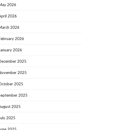
May 2026
April 2026
March 2026
February 2026
January 2026
December 2025
November 2025
October 2025
September 2025
August 2025
July 2025
June 2025