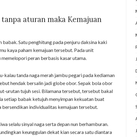
p tanpa aturan maka Kemajuan
uh babak. Satu penghitung pada penjuru daksina kaki
mu kaya paham kemajuan tersebut. Pada unit
 memelopori peran berbasis kasar utama.
alau-kalau tanda naga merah jambu pegari pada kediaman
ebut hendak bersalin jadi globe obor. Sepak bola obor
-urutan tujuh sesi. Bilamana tersebut, tersebut bakal
ada setiap babak ketujuh menyimpan kekuatan buat
bersendikan individualitas kemajuan tersebut.
iwa selalu sinyal naga serta depan nun berhamburan.
erundingkan keunggulan dekat kian secara satu diantara