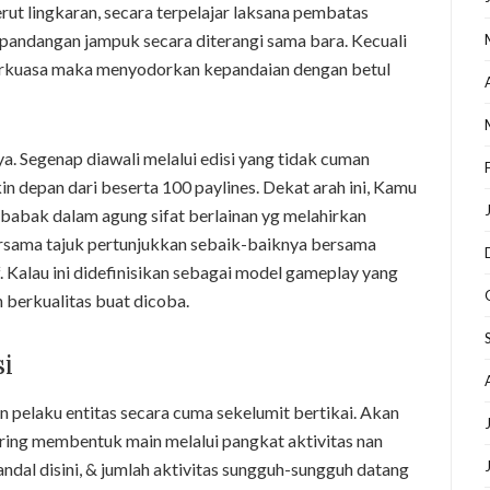
t lingkaran, secara terpelajar laksana pembatas
 pandangan jampuk secara diterangi sama bara. Kecuali
 berkuasa maka menyodorkan kepandaian dengan betul
 Segenap diawali melalui edisi yang tidak cuman
depan dari beserta 100 paylines. Dekat arah ini, Kamu
h babak dalam agung sifat berlainan yg melahirkan
ersama tajuk pertunjukkan sebaik-baiknya bersama
. Kalau ini didefinisikan sebagai model gameplay yang
ah berkualitas buat dicoba.
i
n pelaku entitas secara cuma sekelumit bertikai. Akan
iring membentuk main melalui pangkat aktivitas nan
andal disini, & jumlah aktivitas sungguh-sungguh datang