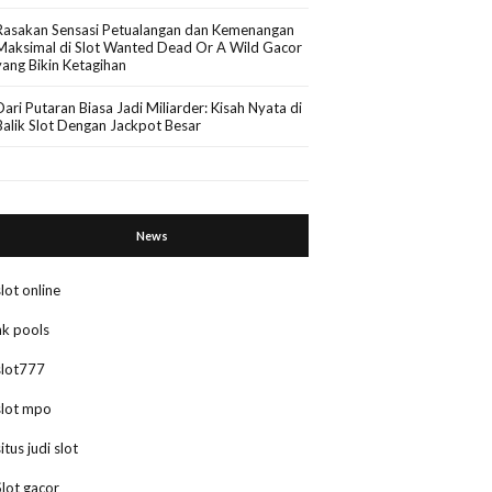
Rasakan Sensasi Petualangan dan Kemenangan
Maksimal di Slot Wanted Dead Or A Wild Gacor
yang Bikin Ketagihan
Dari Putaran Biasa Jadi Miliarder: Kisah Nyata di
Balik Slot Dengan Jackpot Besar
News
slot online
hk pools
slot777
slot mpo
situs judi slot
Slot gacor