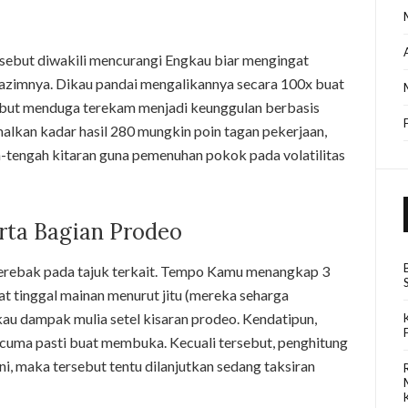
rsebut diwakili mencurangi Engkau biar mengingat
lazimnya. Dikau pandai mengalikannya secara 100x buat
sebut menduga terekam menjadi keunggulan berbasis
alkan kadar hasil 280 mungkin poin tagan pekerjaan,
-tengah kitaran guna pemenuhan pokok pada volatilitas
rta Bagian Prodeo
merebak pada tajuk terkait. Tempo Kamu menangkap 3
 tinggal mainan menurut jitu (mereka seharga
kau dampak mulia setel kisaran prodeo. Kendatipun,
rcuma pasti buat membuka. Kecuali tersebut, penghitung
i, maka tersebut tentu dilanjutkan sedang taksiran