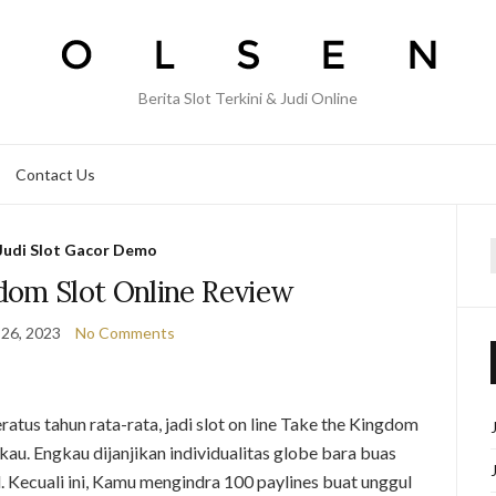
Berita Slot Terkini & Judi Online
Contact Us
 Judi Slot Gacor Demo
f
dom Slot Online Review
 26, 2023
No Comments
us tahun rata-rata, jadi slot on line Take the Kingdom
kau. Engkau dijanjikan individualitas globe bara buas
l. Kecuali ini, Kamu mengindra 100 paylines buat unggul