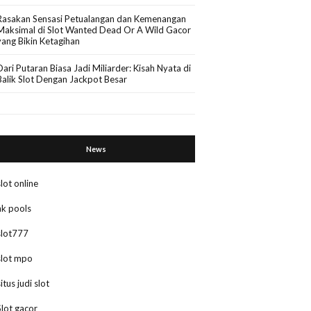
Rasakan Sensasi Petualangan dan Kemenangan
Maksimal di Slot Wanted Dead Or A Wild Gacor
yang Bikin Ketagihan
Dari Putaran Biasa Jadi Miliarder: Kisah Nyata di
Balik Slot Dengan Jackpot Besar
News
slot online
hk pools
slot777
slot mpo
situs judi slot
Slot gacor