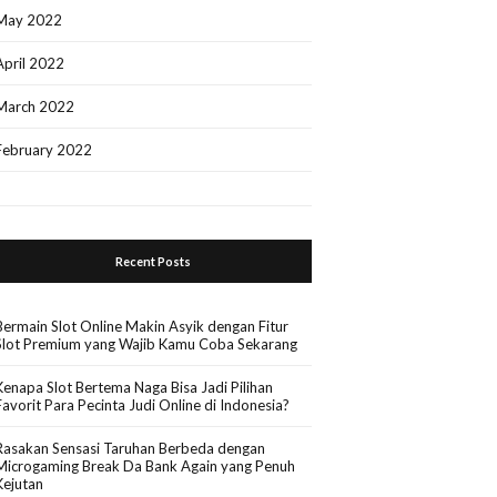
May 2022
April 2022
March 2022
February 2022
Recent Posts
Bermain Slot Online Makin Asyik dengan Fitur
Slot Premium yang Wajib Kamu Coba Sekarang
Kenapa Slot Bertema Naga Bisa Jadi Pilihan
Favorit Para Pecinta Judi Online di Indonesia?
Rasakan Sensasi Taruhan Berbeda dengan
Microgaming Break Da Bank Again yang Penuh
Kejutan