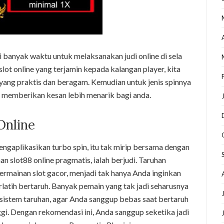
i banyak waktu untuk melaksanakan judi online di sela
ot online yang terjamin kepada kalangan player, kita
yang praktis dan beragam. Kemudian untuk jenis spinnya
a memberikan kesan lebih menarik bagi anda.
Online
gaplikasikan turbo spin, itu tak mirip bersama dengan
n slot88 online pragmatis, ialah berjudi. Taruhan
rmainan slot gacor, menjadi tak hanya Anda inginkan
latih bertaruh. Banyak pemain yang tak jadi seharusnya
sistem taruhan, agar Anda sanggup bebas saat bertaruh
gi. Dengan rekomendasi ini, Anda sanggup seketika jadi