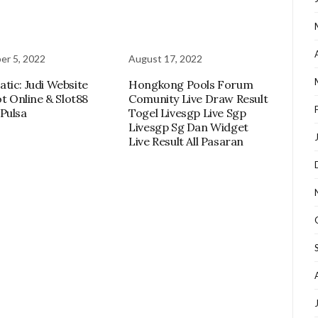
r 5, 2022
August 17, 2022
tic: Judi Website
Hongkong Pools Forum
ot Online & Slot88
Comunity Live Draw Result
Pulsa
Togel Livesgp Live Sgp
Livesgp Sg Dan Widget
Live Result All Pasaran