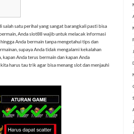
 salah satu perihal yang sangat barangkali pasti bisa
ermain, Anda slot88 wajib untuk melacak informasi
 hingga Anda bermain tanpa mengetahui tips dan
mainan, supaya Anda tidak mengalami kekalahan
a, kapan Anda terus bermain dan kapan Anda
kita harus tau trik agar bisa menang slot dan menjauhi