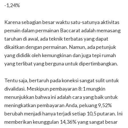
-1,24%
Karena sebagian besar waktu satu-satunya aktivitas
pemain dalam permainan Baccarat adalah memasang
taruhan di awal, ada teknik terbatas yang dapat
dikaitkan dengan permainan. Namun, ada petunjuk
yang dididik oleh kemungkinan dan juga tepi rumah
yang terlibat yang berguna untuk dipertimbangkan.
Tentu saja, bertaruh pada koneksi sangat sulit untuk
divalidasi. Meskipun pembayaran 8:1 mungkin
menunjukkan bahwa ini adalah cara yang baik untuk
meningkatkan pembayaran Anda, peluang 9,52%
berubah menjadi hanya terjadi setiap 10,5 putaran. Ini
memberikan keunggulan 14,36% yang sangat besar