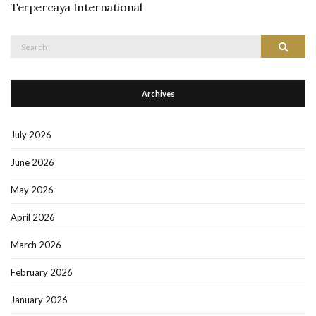
Terpercaya International
Search
Search
for:
Archives
July 2026
June 2026
May 2026
April 2026
March 2026
February 2026
January 2026