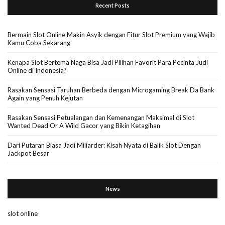
Recent Posts
Bermain Slot Online Makin Asyik dengan Fitur Slot Premium yang Wajib
Kamu Coba Sekarang
Kenapa Slot Bertema Naga Bisa Jadi Pilihan Favorit Para Pecinta Judi
Online di Indonesia?
Rasakan Sensasi Taruhan Berbeda dengan Microgaming Break Da Bank
Again yang Penuh Kejutan
Rasakan Sensasi Petualangan dan Kemenangan Maksimal di Slot
Wanted Dead Or A Wild Gacor yang Bikin Ketagihan
Dari Putaran Biasa Jadi Miliarder: Kisah Nyata di Balik Slot Dengan
Jackpot Besar
News
slot online