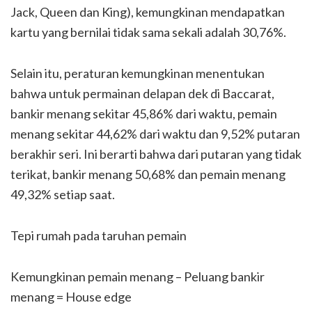
Jack, Queen dan King), kemungkinan mendapatkan
kartu yang bernilai tidak sama sekali adalah 30,76%.
Selain itu, peraturan kemungkinan menentukan
bahwa untuk permainan delapan dek di Baccarat,
bankir menang sekitar 45,86% dari waktu, pemain
menang sekitar 44,62% dari waktu dan 9,52% putaran
berakhir seri. Ini berarti bahwa dari putaran yang tidak
terikat, bankir menang 50,68% dan pemain menang
49,32% setiap saat.
Tepi rumah pada taruhan pemain
Kemungkinan pemain menang – Peluang bankir
menang = House edge