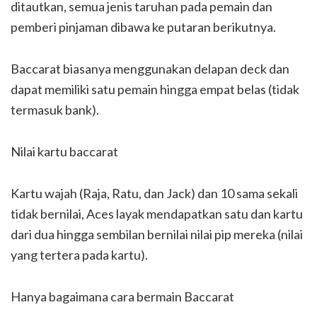
ditautkan, semua jenis taruhan pada pemain dan
pemberi pinjaman dibawa ke putaran berikutnya.
Baccarat biasanya menggunakan delapan deck dan
dapat memiliki satu pemain hingga empat belas (tidak
termasuk bank).
Nilai kartu baccarat
Kartu wajah (Raja, Ratu, dan Jack) dan 10 sama sekali
tidak bernilai, Aces layak mendapatkan satu dan kartu
dari dua hingga sembilan bernilai nilai pip mereka (nilai
yang tertera pada kartu).
Hanya bagaimana cara bermain Baccarat