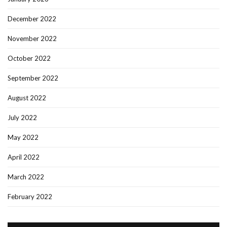
December 2022
November 2022
October 2022
September 2022
August 2022
July 2022
May 2022
April 2022
March 2022
February 2022