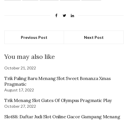
Previous Post
Next Post
You may also like
October 21, 2022
Trik Paling Baru Menang Slot Sweet Bonanza Xmas
Pragmatic
August 17, 2022
Trik Menang Slot Gates Of Olympus Pragmatic Play
October 27, 2022
Slot88: Daftar Judi Slot Online Gacor Gampang Menang