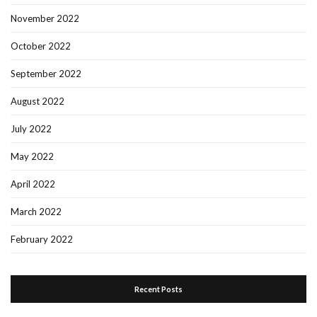
November 2022
October 2022
September 2022
August 2022
July 2022
May 2022
April 2022
March 2022
February 2022
Recent Posts