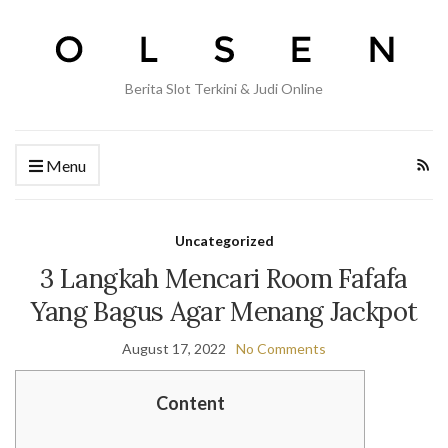
Berita Slot Terkini & Judi Online
Menu
Uncategorized
3 Langkah Mencari Room Fafafa
Yang Bagus Agar Menang Jackpot
August 17, 2022
No Comments
Content