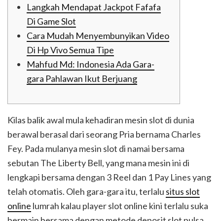
Langkah Mendapat Jackpot Fafafa
Di Game Slot
Cara Mudah Menyembunyikan Video
Di Hp Vivo Semua Tipe
Mahfud Md: Indonesia Ada Gara-
gara Pahlawan Ikut Berjuang
Kilas balik awal mula kehadiran mesin slot di dunia
berawal berasal dari seorang Pria bernama Charles
Fey. Pada mulanya mesin slot di namai bersama
sebutan The Liberty Bell, yang mana mesin ini di
lengkapi bersama dengan 3 Reel dan 1 Pay Lines yang
telah otomatis. Oleh gara-gara itu, terlalu
situs slot
online
lumrah kalau player slot online kini terlalu suka
bermain bersama dengan metode deposit slot pulsa