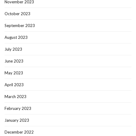
November 2023
October 2023
September 2023
August 2023
July 2023
June 2023
May 2023
April 2023
March 2023
February 2023
January 2023
December 2022