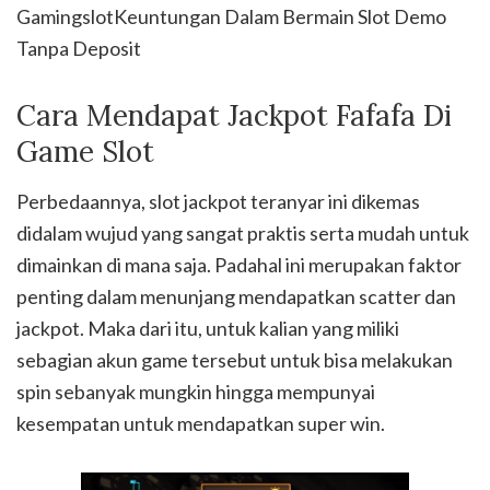
GamingslotKeuntungan Dalam Bermain Slot Demo
Tanpa Deposit
Cara Mendapat Jackpot Fafafa Di
Game Slot
Perbedaannya, slot jackpot teranyar ini dikemas
didalam wujud yang sangat praktis serta mudah untuk
dimainkan di mana saja. Padahal ini merupakan faktor
penting dalam menunjang mendapatkan scatter dan
jackpot. Maka dari itu, untuk kalian yang miliki
sebagian akun game tersebut untuk bisa melakukan
spin sebanyak mungkin hingga mempunyai
kesempatan untuk mendapatkan super win.