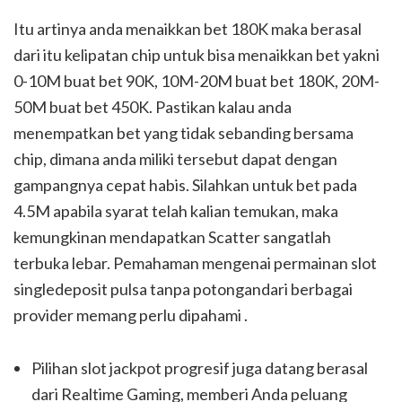
Itu artinya anda menaikkan bet 180K maka berasal
dari itu kelipatan chip untuk bisa menaikkan bet yakni
0-10M buat bet 90K, 10M-20M buat bet 180K, 20M-
50M buat bet 450K. Pastikan kalau anda
menempatkan bet yang tidak sebanding bersama
chip, dimana anda miliki tersebut dapat dengan
gampangnya cepat habis. Silahkan untuk bet pada
4.5M apabila syarat telah kalian temukan, maka
kemungkinan mendapatkan Scatter sangatlah
terbuka lebar. Pemahaman mengenai permainan slot
singledeposit pulsa tanpa potongandari berbagai
provider memang perlu dipahami .
Pilihan slot jackpot progresif juga datang berasal
dari Realtime Gaming, memberi Anda peluang