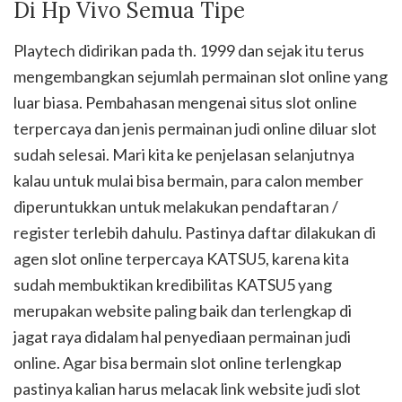
Di Hp Vivo Semua Tipe
Playtech didirikan pada th. 1999 dan sejak itu terus
mengembangkan sejumlah permainan slot online yang
luar biasa. Pembahasan mengenai situs slot online
terpercaya dan jenis permainan judi online diluar slot
sudah selesai. Mari kita ke penjelasan selanjutnya
kalau untuk mulai bisa bermain, para calon member
diperuntukkan untuk melakukan pendaftaran /
register terlebih dahulu. Pastinya daftar dilakukan di
agen slot online terpercaya KATSU5, karena kita
sudah membuktikan kredibilitas KATSU5 yang
merupakan website paling baik dan terlengkap di
jagat raya didalam hal penyediaan permainan judi
online. Agar bisa bermain slot online terlengkap
pastinya kalian harus melacak link website judi slot