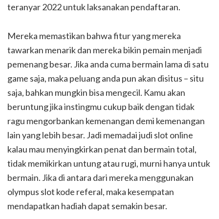
teranyar 2022 untuk laksanakan pendaftaran.
Mereka memastikan bahwa fitur yang mereka
tawarkan menarik dan mereka bikin pemain menjadi
pemenang besar. Jika anda cuma bermain lama di satu
game saja, maka peluang anda pun akan disitus – situ
saja, bahkan mungkin bisa mengecil. Kamu akan
beruntung jika instingmu cukup baik dengan tidak
ragu mengorbankan kemenangan demi kemenangan
lain yang lebih besar. Jadi memadai judi slot online
kalau mau menyingkirkan penat dan bermain total,
tidak memikirkan untung atau rugi, murni hanya untuk
bermain. Jika di antara dari mereka menggunakan
olympus slot kode referal, maka kesempatan
mendapatkan hadiah dapat semakin besar.