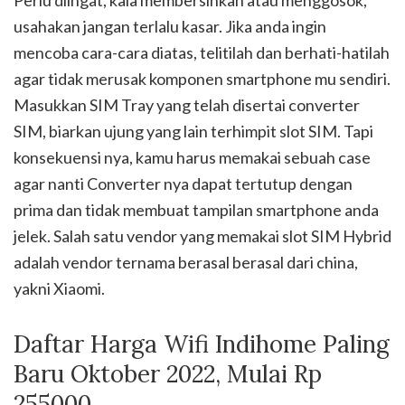
usahakan jangan terlalu kasar. Jika anda ingin
mencoba cara-cara diatas, telitilah dan berhati-hatilah
agar tidak merusak komponen smartphone mu sendiri.
Masukkan SIM Tray yang telah disertai converter
SIM, biarkan ujung yang lain terhimpit slot SIM. Tapi
konsekuensi nya, kamu harus memakai sebuah case
agar nanti Converter nya dapat tertutup dengan
prima dan tidak membuat tampilan smartphone anda
jelek. Salah satu vendor yang memakai slot SIM Hybrid
adalah vendor ternama berasal berasal dari china,
yakni Xiaomi.
Daftar Harga Wifi Indihome Paling
Baru Oktober 2022, Mulai Rp
255000