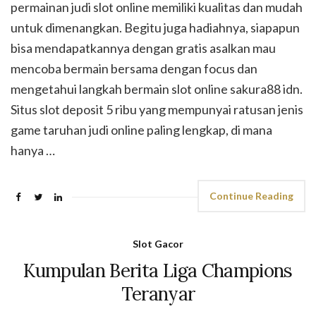
permainan judi slot online memiliki kualitas dan mudah
untuk dimenangkan. Begitu juga hadiahnya, siapapun
bisa mendapatkannya dengan gratis asalkan mau
mencoba bermain bersama dengan focus dan
mengetahui langkah bermain slot online sakura88 idn.
Situs slot deposit 5 ribu yang mempunyai ratusan jenis
game taruhan judi online paling lengkap, di mana
hanya …
Continue Reading
Slot Gacor
Kumpulan Berita Liga Champions
Teranyar