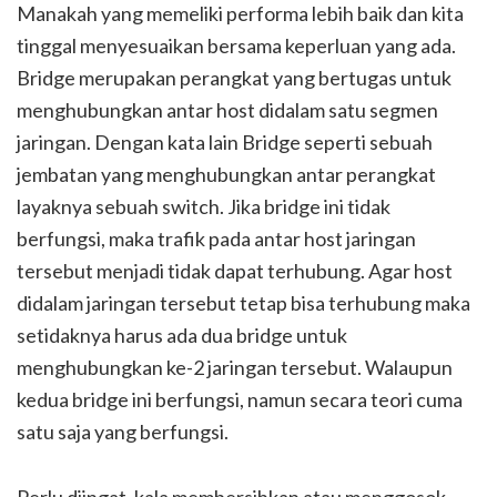
Manakah yang memeliki performa lebih baik dan kita
tinggal menyesuaikan bersama keperluan yang ada.
Bridge merupakan perangkat yang bertugas untuk
menghubungkan antar host didalam satu segmen
jaringan. Dengan kata lain Bridge seperti sebuah
jembatan yang menghubungkan antar perangkat
layaknya sebuah switch. Jika bridge ini tidak
berfungsi, maka trafik pada antar host jaringan
tersebut menjadi tidak dapat terhubung. Agar host
didalam jaringan tersebut tetap bisa terhubung maka
setidaknya harus ada dua bridge untuk
menghubungkan ke-2 jaringan tersebut. Walaupun
kedua bridge ini berfungsi, namun secara teori cuma
satu saja yang berfungsi.
Perlu diingat, kala membersihkan atau menggosok,