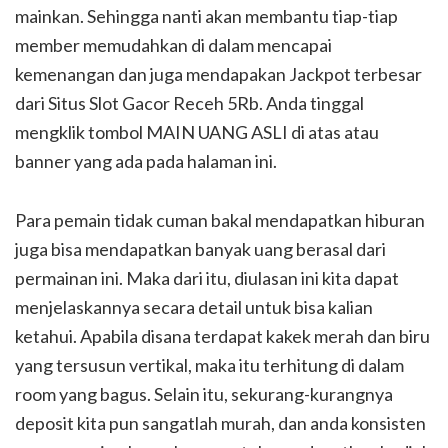
mainkan. Sehingga nanti akan membantu tiap-tiap
member memudahkan di dalam mencapai
kemenangan dan juga mendapakan Jackpot terbesar
dari Situs Slot Gacor Receh 5Rb. Anda tinggal
mengklik tombol MAIN UANG ASLI di atas atau
banner yang ada pada halaman ini.
Para pemain tidak cuman bakal mendapatkan hiburan
juga bisa mendapatkan banyak uang berasal dari
permainan ini. Maka dari itu, diulasan ini kita dapat
menjelaskannya secara detail untuk bisa kalian
ketahui. Apabila disana terdapat kakek merah dan biru
yang tersusun vertikal, maka itu terhitung di dalam
room yang bagus. Selain itu, sekurang-kurangnya
deposit kita pun sangatlah murah, dan anda konsisten