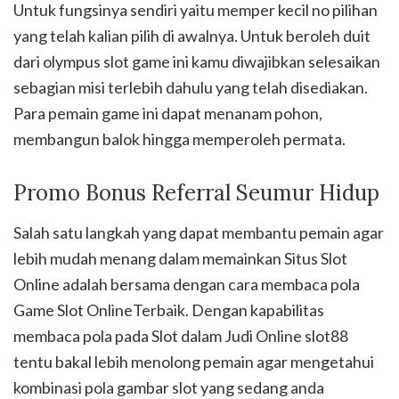
Untuk fungsinya sendiri yaitu memper kecil no pilihan
yang telah kalian pilih di awalnya. Untuk beroleh duit
dari olympus slot game ini kamu diwajibkan selesaikan
sebagian misi terlebih dahulu yang telah disediakan.
Para pemain game ini dapat menanam pohon,
membangun balok hingga memperoleh permata.
Promo Bonus Referral Seumur Hidup
Salah satu langkah yang dapat membantu pemain agar
lebih mudah menang dalam memainkan Situs Slot
Online adalah bersama dengan cara membaca pola
Game Slot OnlineTerbaik. Dengan kapabilitas
membaca pola pada Slot dalam Judi Online slot88
tentu bakal lebih menolong pemain agar mengetahui
kombinasi pola gambar slot yang sedang anda