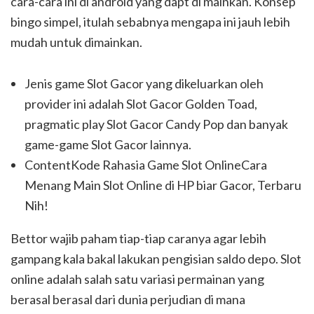
cara-cara ini di android yang dapt di mainkan. Konsep
bingo simpel, itulah sebabnya mengapa ini jauh lebih
mudah untuk dimainkan.
Jenis game Slot Gacor yang dikeluarkan oleh
provider ini adalah Slot Gacor Golden Toad,
pragmatic play Slot Gacor Candy Pop dan banyak
game-game Slot Gacor lainnya.
ContentKode Rahasia Game Slot OnlineCara
Menang Main Slot Online di HP biar Gacor, Terbaru
Nih!
Bettor wajib paham tiap-tiap caranya agar lebih
gampang kala bakal lakukan pengisian saldo depo. Slot
online adalah salah satu variasi permainan yang
berasal berasal dari dunia perjudian di mana