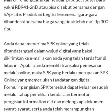
yakni RB941-2nD atau bisa disebut bersama dengan
hAp-Lite. Produk ini begitu fenomenal gara-gara
dibanderol bersama harga yang tidak lebih dari Rp 300
ribu.
Anda dapat menerima SPK online yang telah
ditandatangani dalam wujud digital yang bakal
dikirimkan ke e-mail akun anda yang telah terdaftar di
Situs ini. Apabila anda memilih transaksi pemesanan
melalui online, maka SPK yang berlaku merupakan SPK
Online yang memerlukan tandatangan digital.
Formulir pengisian SPK tersebut dapat keluar sesudah
melalui tahap pemilihan kendaraan bermotor,
pengisian information diri dan melengkapi dokumen
syarat-syarat, serta anda telah merampungkan