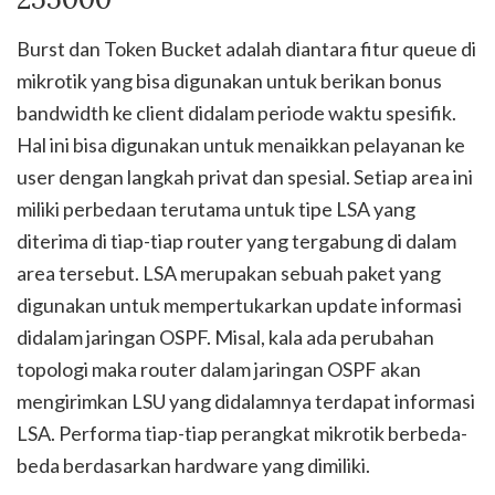
Burst dan Token Bucket adalah diantara fitur queue di
mikrotik yang bisa digunakan untuk berikan bonus
bandwidth ke client didalam periode waktu spesifik.
Hal ini bisa digunakan untuk menaikkan pelayanan ke
user dengan langkah privat dan spesial. Setiap area ini
miliki perbedaan terutama untuk tipe LSA yang
diterima di tiap-tiap router yang tergabung di dalam
area tersebut. LSA merupakan sebuah paket yang
digunakan untuk mempertukarkan update informasi
didalam jaringan OSPF. Misal, kala ada perubahan
topologi maka router dalam jaringan OSPF akan
mengirimkan LSU yang didalamnya terdapat informasi
LSA. Performa tiap-tiap perangkat mikrotik berbeda-
beda berdasarkan hardware yang dimiliki.