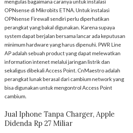
mengulas bagaimana caranya untuk instalasi
OPNsense di Mikrobits ETNA. Untuk instalasi
OPNsense Firewall sendiri perlu diperhatikan
perangkat yang bakal digunakan. Karena supaya
system dapat berjalan bersama lancar ada keputusan
minimum hardware yang harus dipenuhi. PWR Line
AP adalah sebuah product yang dapat melewatkan
information intenet melalui jaringan listrik dan
sekaligus dibekali Access Point. CnMaestro adalah
perangkat lunak berasal dari cambium network yang
bisa digunakan untuk mengontrol Access Point
cambium.
Jual Iphone Tanpa Charger, Apple
Didenda Rp 27 Miliar