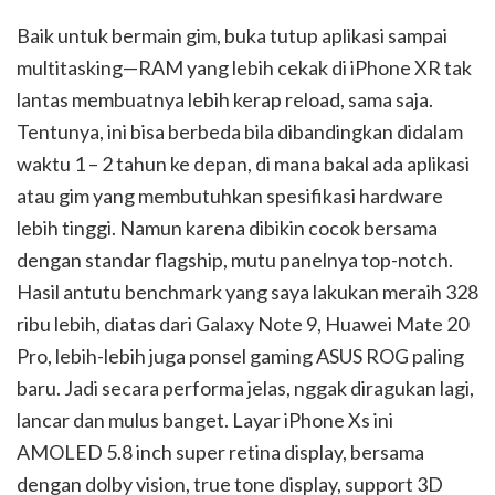
Baik untuk bermain gim, buka tutup aplikasi sampai
multitasking—RAM yang lebih cekak di iPhone XR tak
lantas membuatnya lebih kerap reload, sama saja.
Tentunya, ini bisa berbeda bila dibandingkan didalam
waktu 1 – 2 tahun ke depan, di mana bakal ada aplikasi
atau gim yang membutuhkan spesifikasi hardware
lebih tinggi. Namun karena dibikin cocok bersama
dengan standar flagship, mutu panelnya top-notch.
Hasil antutu benchmark yang saya lakukan meraih 328
ribu lebih, diatas dari Galaxy Note 9, Huawei Mate 20
Pro, lebih-lebih juga ponsel gaming ASUS ROG paling
baru. Jadi secara performa jelas, nggak diragukan lagi,
lancar dan mulus banget. Layar iPhone Xs ini
AMOLED 5.8 inch super retina display, bersama
dengan dolby vision, true tone display, support 3D