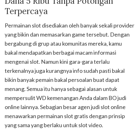
Dana 5 Ribu Tanpa Potongan
Terpercaya
Permainan slot disediakan oleh banyak sekali provider
yang bikin dan memasarkan game tersebut. Dengan
bergabung di grup atau komunitas mereka, kamu
bakal mendapatkan berbagai macam informasi
mengenai slot. Namun kini gara-gara terlalu
terkenalnya juga kurangnya info sudah pasti bakal
bikin banyak pemain bakal persoalan buat dapat
menang. Semua itu hanya sebagai alasan untuk
mempersulit WD kemenangan Anda dalam BO judi
online lainnya. Sebagian besar agen judi slot online
menawarkan permainan slot gratis dengan prinsip
yang sama yang berlaku untuk slot video.