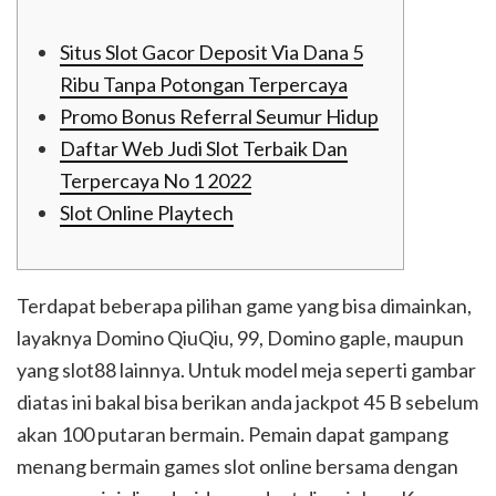
Situs Slot Gacor Deposit Via Dana 5
Ribu Tanpa Potongan Terpercaya
Promo Bonus Referral Seumur Hidup
Daftar Web Judi Slot Terbaik Dan
Terpercaya No 1 2022
Slot Online Playtech
Terdapat beberapa pilihan game yang bisa dimainkan,
layaknya Domino QiuQiu, 99, Domino gaple, maupun
yang slot88 lainnya. Untuk model meja seperti gambar
diatas ini bakal bisa berikan anda jackpot 45 B sebelum
akan 100 putaran bermain. Pemain dapat gampang
menang bermain games slot online bersama dengan