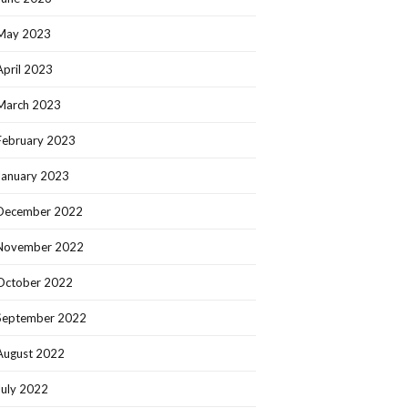
May 2023
April 2023
March 2023
February 2023
January 2023
December 2022
November 2022
October 2022
September 2022
August 2022
July 2022