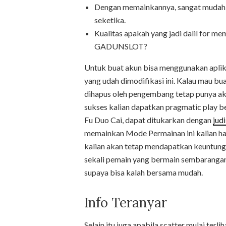
Dengan memainkannya, sangat mudah m
seketika.
Kualitas apakah yang jadi dalil for me
GADUNSLOT?
Untuk buat akun bisa menggunakan aplikasi
yang udah dimodifikasi ini. Kalau mau bua
dihapus oleh pengembang tetap punya aku
sukses kalian dapatkan pragmatic play
Fu Duo Cai, dapat ditukarkan dengan
judi
memainkan Mode Permainan ini kalian ha
kalian akan tetap mendapatkan keuntungan
sekali pemain yang bermain sembarangan,
supaya bisa kalah bersama mudah.
Info Teranyar
Selain itu juga apabila scatter mulai ter