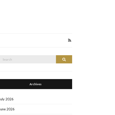
Search
Search
or:
Archives
July 2026
June 2026