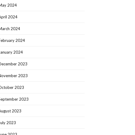
May 2024
April 2024
March 2024
February 2024
January 2024
December 2023
November 2023
October 2023
September 2023
August 2023
July 2023
June 2023