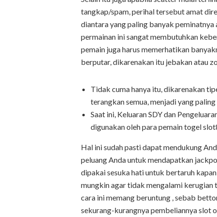
tangkap/spam, perihal tersebut amat dir
diantara yang paling banyak peminatnya a
permainan ini sangat membutuhkan keberan
pemain juga harus memerhatikan banyakny
berputar, dikarenakan itu jebakan atau z
Tidak cuma hanya itu, dikarenakan ti
terangkan semua, menjadi yang paling b
Saat ini, Keluaran SDY dan Pengeluar
digunakan oleh para pemain togel slot
Hal ini sudah pasti dapat mendukung And
peluang Anda untuk mendapatkan jackpot.
dipakai sesuka hati untuk bertaruh kap
mungkin agar tidak mengalami kerugian
cara ini memang beruntung , sebab bett
sekurang-kurangnya pembeliannya slot o