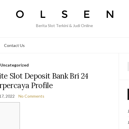
Berita Slot Terkini & Judi Online
Contact Us
Uncategorized
f
te Slot Deposit Bank Bri 24
rpercaya Profile
17, 2022
No Comments