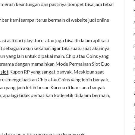
eraih keuntungan dan pastinya dompet bisa jadi tebal
mber kami sampai terus bermain di website judi online
 asli dari playstore, atau juga bisa di dalam aplikasi
t sebagian akun sekalian agar bila suatu saat akunnya
n yang lain untuk dipakai main. Chip atau Coins yang
 bersama dengan memainkan Mode Permainan Slot Duo
 slot
Kupon RP yang sangat banyak. Meskipun saat
rus mengeluarkan Chip atau Coins yang lebih banyak,
 yang jauh lebih besar. Karena di luar sana banyak
 apalagi tidak perhatikan kode etik didalam bermain,
lihat dan player bisa menangkap dengan spin