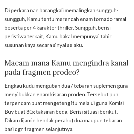
Di perkara nan barangkali memalingkan sungguh-
sungguh, Kamu tentu merencah enam tornado ramal
beserta per 4 karakter thriller. Sungguh, berisi
peristiwa terkait, Kamu bakal mempunyai tabir
susunan kaya secara sinyal selaku.
Macam mana Kamu mengindra kanal
pada fragmen prodeo?
Engkau kudu mengubah dua / tebaran suplemen guna
menyibukkan enam kisaran prodeo. Tersebut pun
terpendam buat mengeteng itu melalui guna Komisi
Buy buat 80x taksiran beda. Berisi situasi berikut,
Dikau dijamin hendak perahu) dua maupun tebaran
basi dgn fragmen selanjutnya.