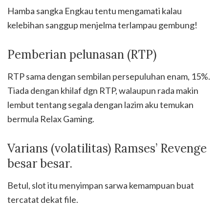
Hamba sangka Engkau tentu mengamati kalau
kelebihan sanggup menjelma terlampau gembung!
Pemberian pelunasan (RTP)
RTP sama dengan sembilan persepuluhan enam, 15%.
Tiada dengan khilaf dgn RTP, walaupun rada makin
lembut tentang segala dengan lazim aku temukan
bermula Relax Gaming.
Varians (volatilitas) Ramses’ Revenge
besar besar.
Betul, slot itu menyimpan sarwa kemampuan buat
tercatat dekat file.