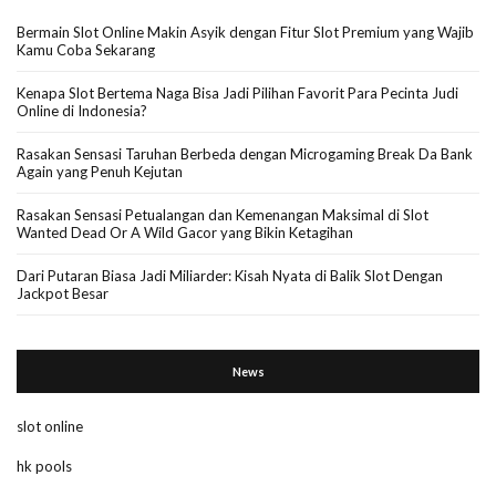
Bermain Slot Online Makin Asyik dengan Fitur Slot Premium yang Wajib
Kamu Coba Sekarang
Kenapa Slot Bertema Naga Bisa Jadi Pilihan Favorit Para Pecinta Judi
Online di Indonesia?
Rasakan Sensasi Taruhan Berbeda dengan Microgaming Break Da Bank
Again yang Penuh Kejutan
Rasakan Sensasi Petualangan dan Kemenangan Maksimal di Slot
Wanted Dead Or A Wild Gacor yang Bikin Ketagihan
Dari Putaran Biasa Jadi Miliarder: Kisah Nyata di Balik Slot Dengan
Jackpot Besar
News
slot online
hk pools