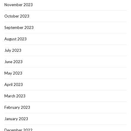
November 2023
October 2023
September 2023
August 2023
July 2023
June 2023
May 2023
April 2023
March 2023
February 2023
January 2023
December 2022