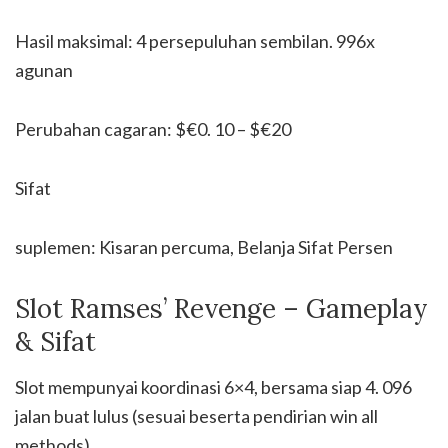
Hasil maksimal: 4 persepuluhan sembilan. 996x
agunan
Perubahan cagaran: $€0. 10 – $€20
Sifat
suplemen: Kisaran percuma, Belanja Sifat Persen
Slot Ramses’ Revenge – Gameplay
& Sifat
Slot mempunyai koordinasi 6×4, bersama siap 4. 096
jalan buat lulus (sesuai beserta pendirian win all
methods).