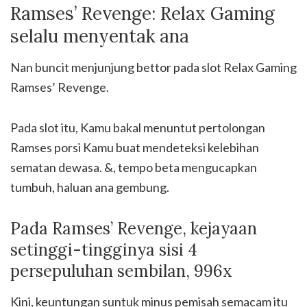
Ramses’ Revenge: Relax Gaming
selalu menyentak ana
Nan buncit menjunjung bettor pada slot Relax Gaming
Ramses’ Revenge.
Pada slot itu, Kamu bakal menuntut pertolongan
Ramses porsi Kamu buat mendeteksi kelebihan
sematan dewasa. &, tempo beta mengucapkan
tumbuh, haluan ana gembung.
Pada Ramses’ Revenge, kejayaan
setinggi-tingginya sisi 4
persepuluhan sembilan, 996x
Kini, keuntungan suntuk minus pemisah semacam itu