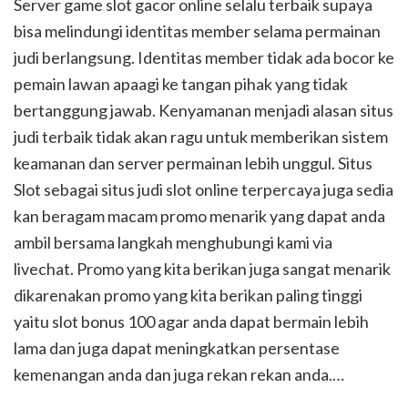
Server game slot gacor online selalu terbaik supaya
bisa melindungi identitas member selama permainan
judi berlangsung. Identitas member tidak ada bocor ke
pemain lawan apaagi ke tangan pihak yang tidak
bertanggung jawab. Kenyamanan menjadi alasan situs
judi terbaik tidak akan ragu untuk memberikan sistem
keamanan dan server permainan lebih unggul. Situs
Slot sebagai situs judi slot online terpercaya juga sedia
kan beragam macam promo menarik yang dapat anda
ambil bersama langkah menghubungi kami via
livechat. Promo yang kita berikan juga sangat menarik
dikarenakan promo yang kita berikan paling tinggi
yaitu slot bonus 100 agar anda dapat bermain lebih
lama dan juga dapat meningkatkan persentase
kemenangan anda dan juga rekan rekan anda.…