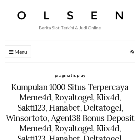
Berita Slot Terkini & Judi Online
Menu
pragmatic play
Kumpulan 1000 Situs Terpercaya
Meme4d, Royaltogel, Klix4d,
Sakti123, Hanabet, Deltatogel,
Winsortoto, Agen138 Bonus Deposit
Meme4d, Royaltogel, Klix4d,
Sakti123, Hanabet, Deltatogel,