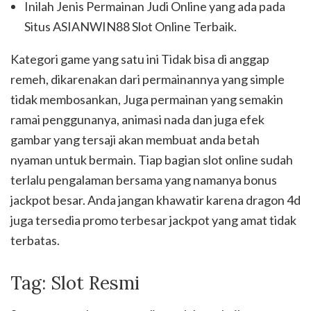
Inilah Jenis Permainan Judi Online yang ada pada
Situs ASIANWIN88 Slot Online Terbaik.
Kategori game yang satu ini Tidak bisa di anggap
remeh, dikarenakan dari permainannya yang simple
tidak membosankan, Juga permainan yang semakin
ramai penggunanya, animasi nada dan juga efek
gambar yang tersaji akan membuat anda betah
nyaman untuk bermain. Tiap bagian slot online sudah
terlalu pengalaman bersama yang namanya bonus
jackpot besar. Anda jangan khawatir karena dragon 4d
juga tersedia promo terbesar jackpot yang amat tidak
terbatas.
Tag: Slot Resmi