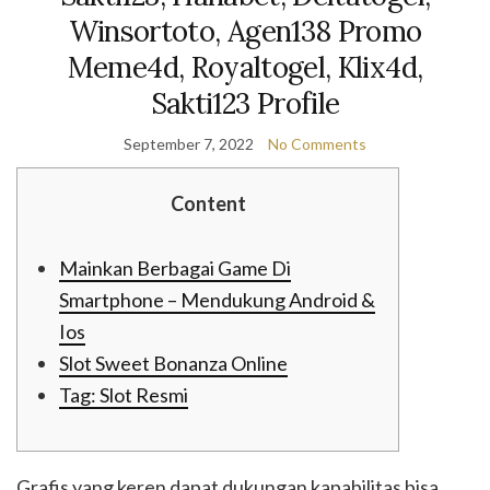
Winsortoto, Agen138 Promo
Meme4d, Royaltogel, Klix4d,
Sakti123 Profile
September 7, 2022
No Comments
Content
Mainkan Berbagai Game Di
Smartphone – Mendukung Android &
Ios
Slot Sweet Bonanza Online
Tag: Slot Resmi
Grafis yang keren dapat dukungan kapabilitas bisa