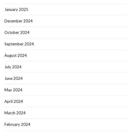
January 2025
December 2024
October 2024
September 2024
August 2024
July 2024
June 2024
May 2024
April 2024
March 2024
February 2024