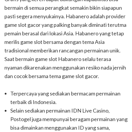
bermain di semua perangkat semakin bikin siapapun
pasti segera menyukainya. Habanero adalah provider
game slot gacor yang palking banyak diminati terutma
pemain berasal dari lokasi Asia. Habanero yang tetap
merilis game slot bersama dengan tema Asia
tradisional memberikan rancangan permainan unik.
Saat bermain game slot Habanero selalu terasa
nyaman dikarenakan menggunakan resiko nada jernih
dan cocok bersama tema game slot gacor.
Terpercaya yang sediakan bermacam permainan
terbaik di Indonesia.
Selain sediakan permainan IDN Live Casino,
Postogel juga mempunyai beragam permainan yang
bisa dimainkan menggunakan ID yang sama,