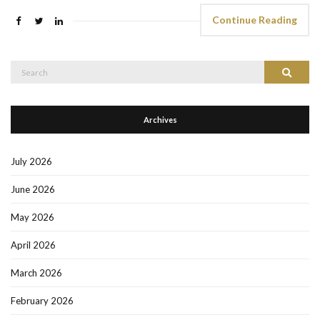
Continue Reading
Search
Search
for:
Archives
July 2026
June 2026
May 2026
April 2026
March 2026
February 2026