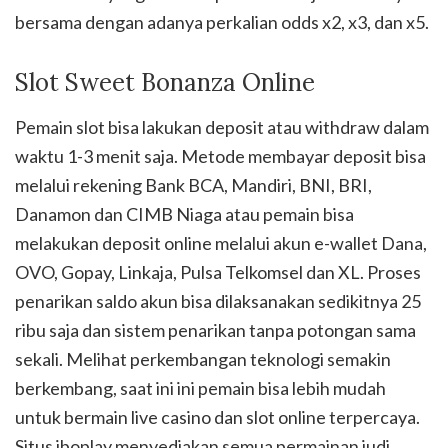
bersama dengan adanya perkalian odds x2, x3, dan x5.
Slot Sweet Bonanza Online
Pemain slot bisa lakukan deposit atau withdraw dalam
waktu 1-3 menit saja. Metode membayar deposit bisa
melalui rekening Bank BCA, Mandiri, BNI, BRI,
Danamon dan CIMB Niaga atau pemain bisa
melakukan deposit online melalui akun e-wallet Dana,
OVO, Gopay, Linkaja, Pulsa Telkomsel dan XL. Proses
penarikan saldo akun bisa dilaksanakan sedikitnya 25
ribu saja dan sistem penarikan tanpa potongan sama
sekali. Melihat perkembangan teknologi semakin
berkembang, saat ini ini pemain bisa lebih mudah
untuk bermain live casino dan slot online terpercaya.
Situs iboplay menyediakan semua permainan judi