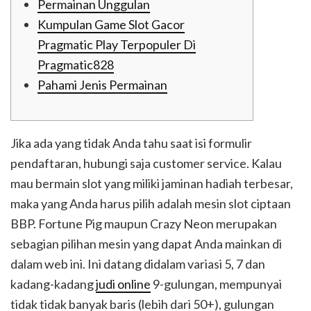
Permainan Unggulan
Kumpulan Game Slot Gacor
Pragmatic Play Terpopuler Di
Pragmatic828
Pahami Jenis Permainan
Jika ada yang tidak Anda tahu saat isi formulir
pendaftaran, hubungi saja customer service. Kalau
mau bermain slot yang miliki jaminan hadiah terbesar,
maka yang Anda harus pilih adalah mesin slot ciptaan
BBP. Fortune Pig maupun Crazy Neon merupakan
sebagian pilihan mesin yang dapat Anda mainkan di
dalam web ini. Ini datang didalam variasi 5, 7 dan
kadang-kadang
judi online
9-gulungan, mempunyai
tidak tidak banyak baris (lebih dari 50+), gulungan