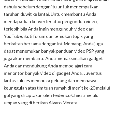
dahulu sebelum dengan itu untuk menempatkan
taruhan duwit ke lantai. Untuk membantu Anda
mendapatkan konverter atau pengunduh video,
terlebih bila Anda ingin mengunduh video dari
YouTube, ikuti forum dan temukan topik yang
berkaitan bersama dengan ini. Memang, Anda juga
dapat menemukan banyak panduan video PSP yang
juga akan membantu Anda memaksimalkan gadget
Anda dan mendukung Anda mempelajari cara
menonton banyak video di gadget Anda. Juventus
lantas sukses membuka peluang dan membawa
keunggulan atas tim tuan rumah di menit ke-20 melalui
gol yang di ciptakan oleh Federico Chiesa melalui
umpan yang di berikan Alvaro Morata.