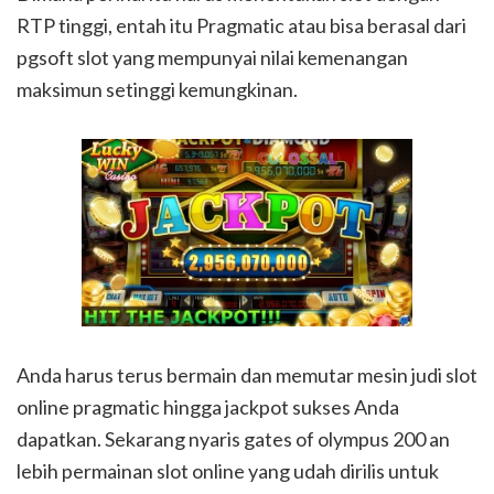
RTP tinggi, entah itu Pragmatic atau bisa berasal dari
pgsoft slot yang mempunyai nilai kemenangan
maksimun setinggi kemungkinan.
Anda harus terus bermain dan memutar mesin judi slot
online pragmatic hingga jackpot sukses Anda
dapatkan. Sekarang nyaris gates of olympus 200 an
lebih permainan slot online yang udah dirilis untuk