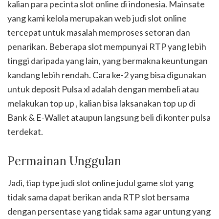
kalian para pecinta slot online di indonesia. Mainsate
yang kami kelola merupakan web judi slot online
tercepat untuk masalah memproses setoran dan
penarikan. Beberapa slot mempunyai RTP yang lebih
tinggi daripada yang lain, yang bermakna keuntungan
kandang lebih rendah. Cara ke-2 yang bisa digunakan
untuk deposit Pulsa xl adalah dengan membeli atau
melakukan top up , kalian bisa laksanakan top up di
Bank & E-Wallet ataupun langsung beli di konter pulsa
terdekat.
Permainan Unggulan
Jadi, tiap type judi slot online judul game slot yang
tidak sama dapat berikan anda RTP slot bersama
dengan persentase yang tidak sama agar untung yang