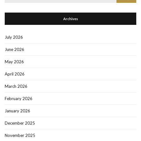
for:
Archives
July 2026
June 2026
May 2026
April 2026
March 2026
February 2026
January 2026
December 2025
November 2025