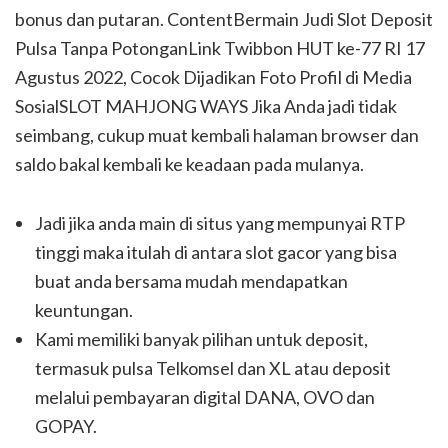
bonus dan putaran. ContentBermain Judi Slot Deposit
Pulsa Tanpa PotonganLink Twibbon HUT ke-77 RI 17
Agustus 2022, Cocok Dijadikan Foto Profil di Media
SosialSLOT MAHJONG WAYS Jika Anda jadi tidak
seimbang, cukup muat kembali halaman browser dan
saldo bakal kembali ke keadaan pada mulanya.
Jadi jika anda main di situs yang mempunyai RTP
tinggi maka itulah di antara slot gacor yang bisa
buat anda bersama mudah mendapatkan
keuntungan.
Kami memiliki banyak pilihan untuk deposit,
termasuk pulsa Telkomsel dan XL atau deposit
melalui pembayaran digital DANA, OVO dan
GOPAY.