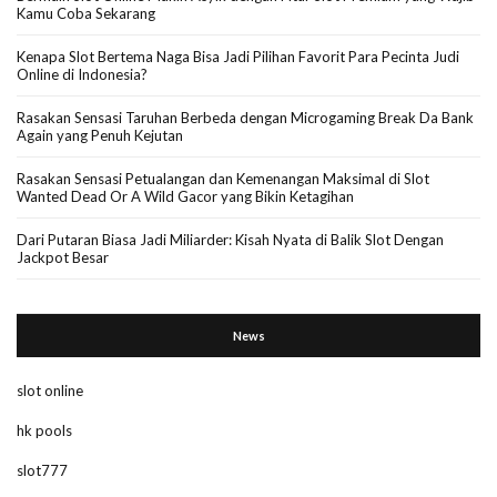
Kamu Coba Sekarang
Kenapa Slot Bertema Naga Bisa Jadi Pilihan Favorit Para Pecinta Judi
Online di Indonesia?
Rasakan Sensasi Taruhan Berbeda dengan Microgaming Break Da Bank
Again yang Penuh Kejutan
Rasakan Sensasi Petualangan dan Kemenangan Maksimal di Slot
Wanted Dead Or A Wild Gacor yang Bikin Ketagihan
Dari Putaran Biasa Jadi Miliarder: Kisah Nyata di Balik Slot Dengan
Jackpot Besar
News
slot online
hk pools
slot777