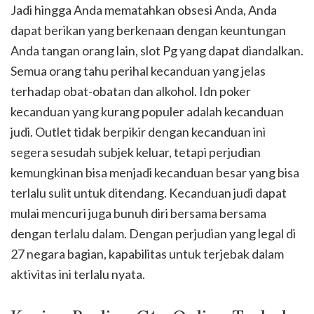
Jadi hingga Anda mematahkan obsesi Anda, Anda
dapat berikan yang berkenaan dengan keuntungan
Anda tangan orang lain, slot Pg yang dapat diandalkan.
Semua orang tahu perihal kecanduan yang jelas
terhadap obat-obatan dan alkohol. Idn poker
kecanduan yang kurang populer adalah kecanduan
judi. Outlet tidak berpikir dengan kecanduan ini
segera sesudah subjek keluar, tetapi perjudian
kemungkinan bisa menjadi kecanduan besar yang bisa
terlalu sulit untuk ditendang. Kecanduan judi dapat
mulai mencuri juga bunuh diri bersama bersama
dengan terlalu dalam. Dengan perjudian yang legal di
27 negara bagian, kapabilitas untuk terjebak dalam
aktivitas ini terlalu nyata.