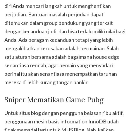
diri Anda mencari langkah untuk menghentikan
perjudian. Bantuan masalah perjudian dapat
ditemukan dalam group pendukung yang terkait
dengan kecanduan judi, dan bisa terlalu miliki nilai bagi
Anda. Ada beragam kecanduan tetapi yang lebih
mengakibatkan kerusakan adalah permainan. Salah
satu aturan bersama adalah bagaimana house edge
senantiasa rendah, agar pemain yang menyadari
perihal itu akan senantiasa menempatkan taruhan
mereka di lebih kurang tangan bankir.
Sniper Mematikan Game Pubg
Untuk situs blog dengan pengguna belasan ribu aktif,
penggunaan mesin basis information InnoDB udah
tidak memadai lagi untuk MHS Blog. Nah, kalikan