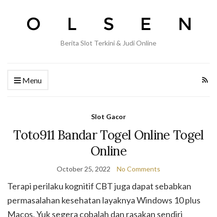
Berita Slot Terkini & Judi Online
Menu
Slot Gacor
Toto911 Bandar Togel Online Togel
Online
October 25, 2022
No Comments
Terapi perilaku kognitif CBT juga dapat sebabkan
permasalahan kesehatan layaknya Windows 10 plus
Macos. Yuk segera cobalah dan rasakan sendiri