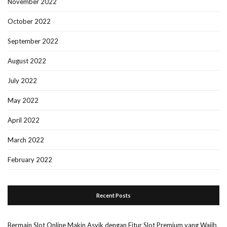
November 2022
October 2022
September 2022
August 2022
July 2022
May 2022
April 2022
March 2022
February 2022
Recent Posts
Bermain Slot Online Makin Asyik dengan Fitur Slot Premium yang Wajib