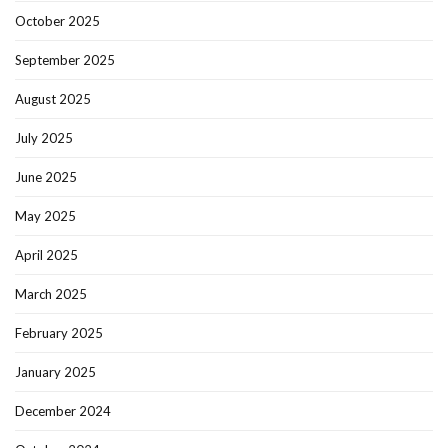
October 2025
September 2025
August 2025
July 2025
June 2025
May 2025
April 2025
March 2025
February 2025
January 2025
December 2024