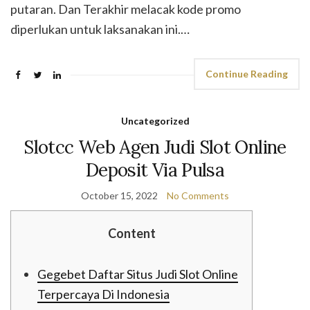
putaran. Dan Terakhir melacak kode promo
diperlukan untuk laksanakan ini.…
Continue Reading
Uncategorized
Slotcc Web Agen Judi Slot Online
Deposit Via Pulsa
October 15, 2022
No Comments
Content
Gegebet Daftar Situs Judi Slot Online
Terpercaya Di Indonesia