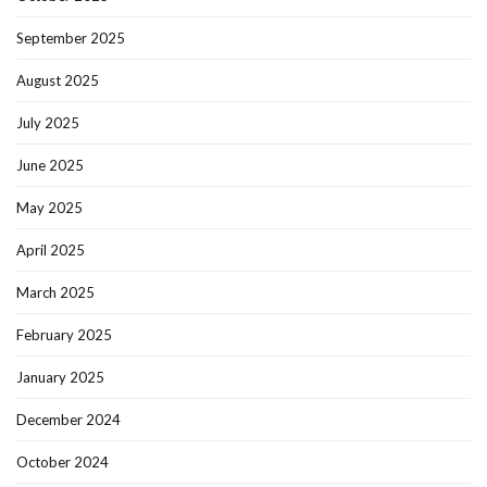
September 2025
August 2025
July 2025
June 2025
May 2025
April 2025
March 2025
February 2025
January 2025
December 2024
October 2024