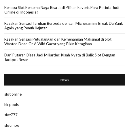
Kenapa Slot Bertema Naga Bisa Jadi Pilihan Favorit Para Pecinta Judi
Online di Indonesia?
Rasakan Sensasi Taruhan Berbeda dengan Microgaming Break Da Bank
Again yang Penuh Kejutan
Rasakan Sensasi Petualangan dan Kemenangan Maksimal di Slot
Wanted Dead Or A Wild Gacor yang Bikin Ketagihan
Dari Putaran Biasa Jadi Miliarder: Kisah Nyata di Balik Slot Dengan
Jackpot Besar
News
slot online
hk pools
slot777
slot mpo