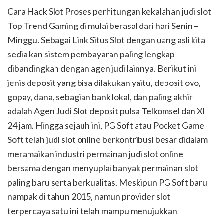
Cara Hack Slot Proses perhitungan kekalahan judi slot
Top Trend Gaming di mulai berasal dari hari Senin –
Minggu. Sebagai Link Situs Slot dengan uang asli kita
sedia kan sistem pembayaran paling lengkap
dibandingkan dengan agen judi lainnya. Berikut ini
jenis deposit yang bisa dilakukan yaitu, deposit ovo,
gopay, dana, sebagian bank lokal, dan paling akhir
adalah Agen Judi Slot deposit pulsa Telkomsel dan Xl
24 jam. Hingga sejauh ini, PG Soft atau Pocket Game
Soft telah judi slot online berkontribusi besar didalam
meramaikan industri permainan judi slot online
bersama dengan menyuplai banyak permainan slot
paling baru serta berkualitas. Meskipun PG Soft baru
nampak di tahun 2015, namun provider slot
terpercaya satu ini telah mampu menujukkan