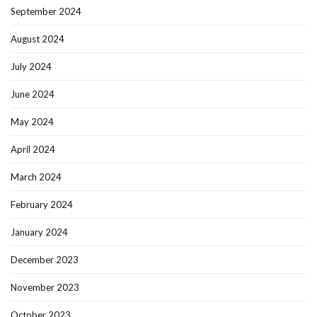
September 2024
August 2024
July 2024
June 2024
May 2024
April 2024
March 2024
February 2024
January 2024
December 2023
November 2023
October 2023