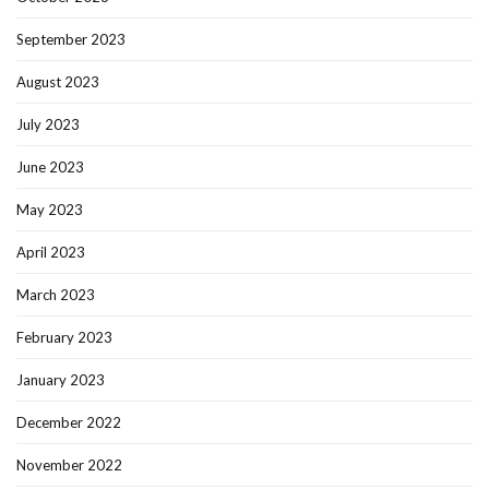
September 2023
August 2023
July 2023
June 2023
May 2023
April 2023
March 2023
February 2023
January 2023
December 2022
November 2022