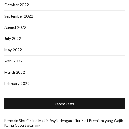
October 2022
September 2022
August 2022
July 2022
May 2022
April 2022
March 2022
February 2022
Recent Posts
Bermain Slot Online Makin Asyik dengan Fitur Slot Premium yang Wajib
Kamu Coba Sekarang