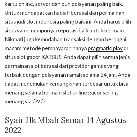
kartu online, server dan pun pelayanan paling baik.
Untuk mendapatkan hadiah berasal dari permainan
situs judi slot indonesia paling baik ini, Anda harus pilih
situs yang mempunyai reputasi baik untuk bermain.
Nikmati juga kemudahan transaksi dengan berbagai
macam metode pembayaran hanya
pragmatic play
di
situs slot gacor KATSU5. Anda dapat pilih semua jenis
permainan slot berasal dari provider games yang
terbaik dengan pelayanan ramah selama 24 jam. Anda
dapat menemukan kemungkinan terbesar untuk bisa
menang selama bermain slot online gacor sering
menang via OVO.
Syair Hk Mbah Semar 14 Agustus
2022